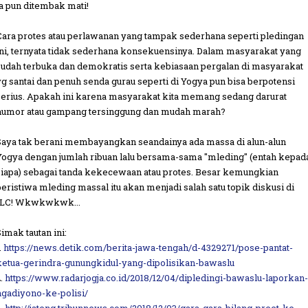
ia pun ditembak mati!
Cara protes atau perlawanan yang tampak sederhana seperti pledingan
ini, ternyata tidak sederhana konsekuensinya. Dalam masyarakat yang
sudah terbuka dan demokratis serta kebiasaan pergalan di masyarakat
yg santai dan penuh senda gurau seperti di Yogya pun bisa berpotensi
serius. Apakah ini karena masyarakat kita memang sedang darurat
humor atau gampang tersinggung dan mudah marah?
Saya tak berani membayangkan seandainya ada massa di alun-alun
Yogya dengan jumlah ribuan lalu bersama-sama "mleding" (entah kepad
siapa) sebagai tanda kekecewaan atau protes. Besar kemungkian
peristiwa mleding massal itu akan menjadi salah satu topik diskusi di
ILC! Wkwkwkwk...
Simak tautan ini:
.
https://news.detik.com/berita-jawa-tengah/d-4329271/pose-pantat-
ketua-gerindra-gunungkidul-yang-dipolisikan-bawaslu
2.
https://www.radarjogja.co.id/2018/12/04/dipledingi-bawaslu-laporkan-
ngadiyono-ke-polisi/