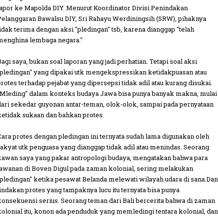
lapor ke Mapolda DIY. Menurut Koordinator Divisi Penindakan
Pelanggaran Bawalsu DIY, Sri Rahayu Werdiningsih (SRW), pihaknya
tidak terima dengan aksi "pledingan" tsb, karena dianggap "telah
menghina lembaga negara."
Bagi saya, bukan soal laporan yang jadi perhatian. Tetapi soal aksi
"pledingan" yang dipakai utk mengekspressikan ketidakpuasan atau
protes terhadap pejabat yang dipersepsi tidak adil atau kurang disukai.
"Mleding" dalam konteks budaya Jawa bisa punya banyak makna, mulai
dari sekedar guyonan antar-teman, olok-olok, sampai pada pernyataan
ketidak sukaan dan bahkan protes.
Cara protes dengan pledingan ini ternyata sudah lama digunakan oleh
rakyat utk penguasa yang dianggap tidak adil atau menindas. Seorang
kawan saya yang pakar antropologi budaya, mengatakan bahwa para
tawanan di Boven Digul pada zaman kolonial, sering melakukan
"pledingan" ketika pesawat Belanda melewati wilayah udara di sana.Dan
tindakan protes yang tampaknya lucu itu ternyata bisa punya
konsekuensi serius. Seorang teman dari Bali bercerita bahwa di zaman
kolonial itu, konon ada penduduk yang memledingi tentara kolonial, dan