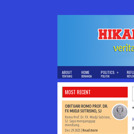
»
ABOUT
HOME
POLITICS
REFL
TENTANG
BERANDA
POLITIK
REFLE
MOST RECENT
OBITUARI ROMO PROF. DR.
FX MUDJI SUTRISNO, SJ
Romo Prof. Dr. FX. Mudji Sutrisno,
SJ. Saya menganggap
mendiang...
Dec 29 2025 |
Read more