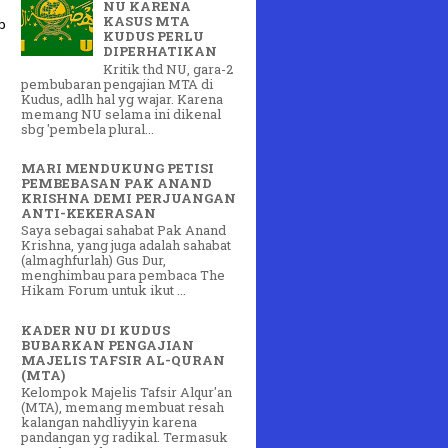
NU KARENA
KASUS MTA
b
KUDUS PERLU
DIPERHATIKAN
Kritik thd NU, gara-2
pembubaran pengajian MTA di
Kudus, adlh hal yg wajar. Karena
memang NU selama ini dikenal
sbg 'pembela plural...
MARI MENDUKUNG PETISI
PEMBEBASAN PAK ANAND
KRISHNA DEMI PERJUANGAN
ANTI-KEKERASAN
Saya sebagai sahabat Pak Anand
Krishna, yang juga adalah sahabat
(almaghfurlah) Gus Dur,
menghimbau para pembaca The
Hikam Forum untuk ikut ...
KADER NU DI KUDUS
BUBARKAN PENGAJIAN
MAJELIS TAFSIR AL-QURAN
(MTA)
Kelompok Majelis Tafsir Alqur'an
(MTA), memang membuat resah
kalangan nahdliyyin karena
pandangan yg radikal. Termasuk