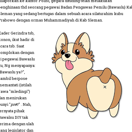
dilaporkan ke kantor Polisi, gegara dituding telah melakukan
penghinaan thd seorang pegawai Badan Pengawas Pemilu (Bawaslu) Ka
Sleman yang sedang bertugas dalam sebuah acara silaturahim kubu
Prabowo dengan ormas Muhammadiyah di Kab Sleman.
Kader Gerindra tsb,
konon, ikut hadir di
cara tsb. Saat
somplokan dengan
si pegawai Bawaslu
itu, Ng menyapanya:
"Bawaslu ya?",
sambil berpose
memantati (istilah
Jawa "mledingi")
dan menirukan
unyi "
pre
t!" . Nah,
ternyata pihak
Bawalsu DIY tak
terima dengan ulah
sang legislator dan