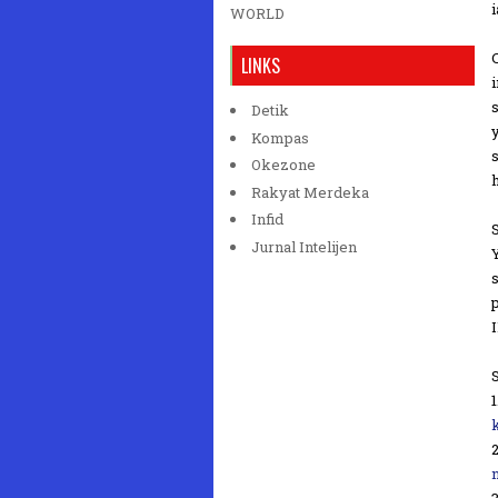
WORLD
LINKS
Detik
Kompas
Okezone
Rakyat Merdeka
Infid
Jurnal Intelijen
1