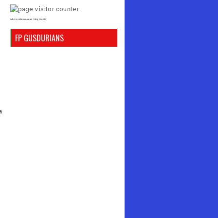
who is online counter
blog counter
FP GUSDURIANS
a