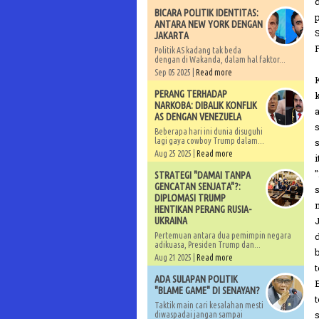
BICARA POLITIK IDENTITAS:
ANTARA NEW YORK DENGAN
JAKARTA
Politik AS kadang tak beda
dengan di Wakanda, dalam hal faktor...
Sep 05 2025 |
Read more
PERANG TERHADAP
NARKOBA: DIBALIK KONFLIK
a
AS DENGAN VENEZUELA
Beberapa hari ini dunia disuguhi
lagi gaya cowboy Trump dalam...
Aug 25 2025 |
Read more
STRATEGI "DAMAI TANPA
GENCATAN SENJATA"?:
DIPLOMASI TRUMP
HENTIKAN PERANG RUSIA-
UKRAINA
Pertemuan antara dua pemimpin negara
adikuasa, Presiden Trump dan...
b
Aug 21 2025 |
Read more
ADA SULAPAN POLITIK
"BLAME GAME" DI SENAYAN?
Taktik main cari kesalahan mesti
diwaspadai jangan sampai