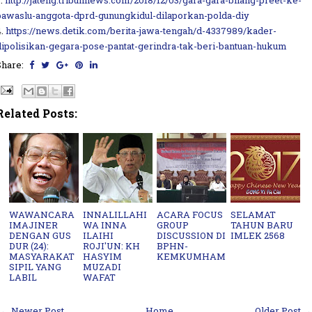
3.
http://jateng.tribunnews.com/2018/12/03/gara-gara-bilang-preet-ke-
bawaslu-anggota-dprd-gunungkidul-dilaporkan-polda-diy
4.
https://news.detik.com/berita-jawa-tengah/d-4337989/kader-
dipolisikan-gegara-pose-pantat-gerindra-tak-beri-bantuan-hukum
Share:
Related Posts:
WAWANCARA
INNALILLAHI
ACARA FOCUS
SELAMAT
IMAJINER
WA INNA
GROUP
TAHUN BARU
DENGAN GUS
ILAIHI
DISCUSSION DI
IMLEK 2568
DUR (24):
ROJI'UN: KH
BPHN-
MASYARAKAT
HASYIM
KEMKUMHAM
SIPIL YANG
MUZADI
LABIL
WAFAT
← Newer Post
Home
Older Post →