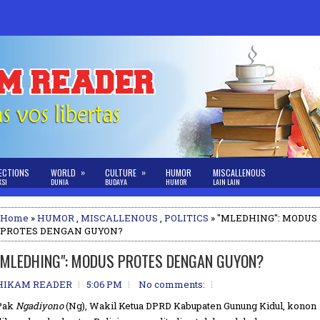
»
»
ECTIONS
WORLD
CULTURE
HUMOR
MISCALLENOUS
KSI
DUNIA
BUDAYA
HUMOR
LAIN LAIN
Home
»
HUMOR
,
MISCALLENOUS
,
POLITICS
» "MLEDHING": MODUS
PROTES DENGAN GUYON?
"MLEDHING": MODUS PROTES DENGAN GUYON?
HIKAM READER
5:06 PM
No comments:
Pak
Ngadiyono
(Ng), Wakil Ketua DPRD Kabupaten Gunung Kidul, konon