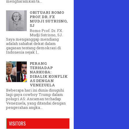
mengharamkan ta...
OBITUARI ROMO
PROF. DR. FX
MUDJI SUTRISNO,
SJ
Romo Prof. Dr. FX.
Mudji Sutrisno, SJ.
Saya menganggap mendiang
adalah sahabat dekat dalam
gagasan tentang demokrasi di
Indonesia sejak l...
PERANG
TERHADAP
NARKOBA:
DIBALIK KONFLIK
AS DENGAN
VENEZUELA
Beberapa hari ini dunia disuguhi
lagi gaya cowboy Trump dalam
polugri AS: Ancaman terhadap
Venezuela, yang ditandai dengan
pengerahan angka...
VISITORS