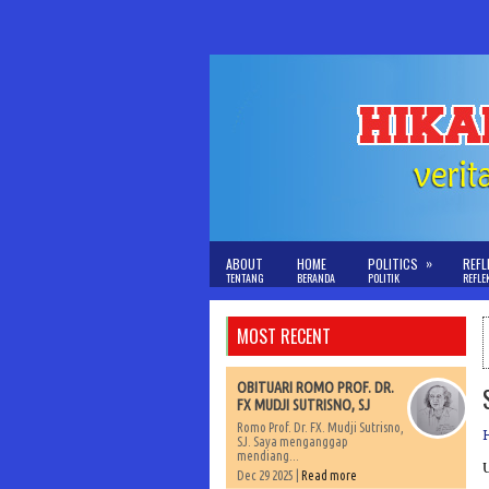
»
ABOUT
HOME
POLITICS
REFL
TENTANG
BERANDA
POLITIK
REFLE
MOST RECENT
OBITUARI ROMO PROF. DR.
FX MUDJI SUTRISNO, SJ
Romo Prof. Dr. FX. Mudji Sutrisno,
SJ. Saya menganggap
mendiang...
Dec 29 2025 |
Read more