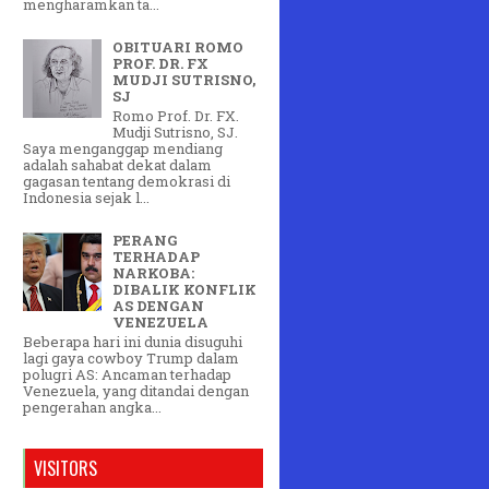
mengharamkan ta...
OBITUARI ROMO
PROF. DR. FX
MUDJI SUTRISNO,
SJ
Romo Prof. Dr. FX.
Mudji Sutrisno, SJ.
Saya menganggap mendiang
adalah sahabat dekat dalam
gagasan tentang demokrasi di
Indonesia sejak l...
PERANG
TERHADAP
NARKOBA:
DIBALIK KONFLIK
AS DENGAN
VENEZUELA
Beberapa hari ini dunia disuguhi
lagi gaya cowboy Trump dalam
polugri AS: Ancaman terhadap
Venezuela, yang ditandai dengan
pengerahan angka...
VISITORS