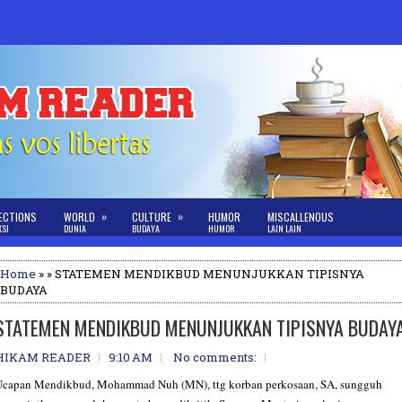
»
»
ECTIONS
WORLD
CULTURE
HUMOR
MISCALLENOUS
KSI
DUNIA
BUDAYA
HUMOR
LAIN LAIN
Home
» » STATEMEN MENDIKBUD MENUNJUKKAN TIPISNYA
BUDAYA
STATEMEN MENDIKBUD MENUNJUKKAN TIPISNYA BUDAY
HIKAM READER
9:10 AM
No comments:
Ucapan Mendikbud, Mohammad Nuh (MN), ttg korban perkosaan, SA, sungguh