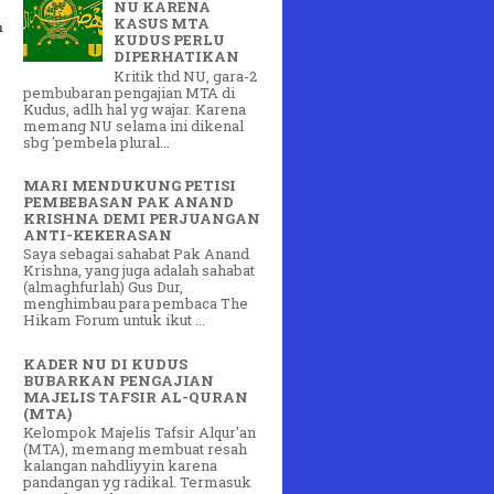
NU KARENA
KASUS MTA
n
KUDUS PERLU
DIPERHATIKAN
Kritik thd NU, gara-2
pembubaran pengajian MTA di
Kudus, adlh hal yg wajar. Karena
memang NU selama ini dikenal
sbg 'pembela plural...
MARI MENDUKUNG PETISI
PEMBEBASAN PAK ANAND
KRISHNA DEMI PERJUANGAN
ANTI-KEKERASAN
Saya sebagai sahabat Pak Anand
Krishna, yang juga adalah sahabat
(almaghfurlah) Gus Dur,
menghimbau para pembaca The
Hikam Forum untuk ikut ...
KADER NU DI KUDUS
BUBARKAN PENGAJIAN
MAJELIS TAFSIR AL-QURAN
(MTA)
Kelompok Majelis Tafsir Alqur'an
(MTA), memang membuat resah
kalangan nahdliyyin karena
pandangan yg radikal. Termasuk