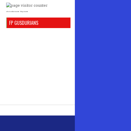
who is online counter
blog counter
FP GUSDURIANS