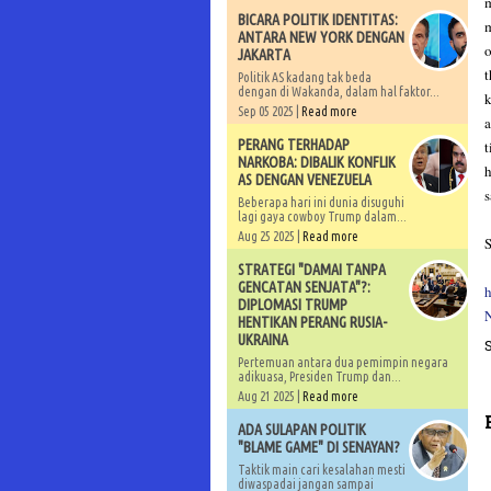
m
BICARA POLITIK IDENTITAS:
ANTARA NEW YORK DENGAN
o
JAKARTA
t
Politik AS kadang tak beda
dengan di Wakanda, dalam hal faktor...
k
Sep 05 2025 |
Read more
a
PERANG TERHADAP
t
NARKOBA: DIBALIK KONFLIK
h
AS DENGAN VENEZUELA
s
Beberapa hari ini dunia disuguhi
lagi gaya cowboy Trump dalam...
Aug 25 2025 |
Read more
S
STRATEGI "DAMAI TANPA
GENCATAN SENJATA"?:
DIPLOMASI TRUMP
HENTIKAN PERANG RUSIA-
UKRAINA
Pertemuan antara dua pemimpin negara
adikuasa, Presiden Trump dan...
Aug 21 2025 |
Read more
ADA SULAPAN POLITIK
"BLAME GAME" DI SENAYAN?
Taktik main cari kesalahan mesti
diwaspadai jangan sampai