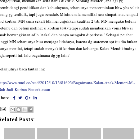
engejutkan, memalukan serta harus dikritik. Seorang Menteri, apalagi yg
membidangi pendidikan dan kebudayaan, seharusnya mencerminkan bhw ybs selai
rang yg terdidik, tapi juga beradab. Minimum ia memiliki rasa simpati atau empati
hd korban. MN sama sekali tdk menunjukkan kualitas-2 tsb. MN mengaku belum
etemu dan belum melihat si korban (SA) tetapi sudah memberikan vonis bhw si
nak kemungkinan adlh "nakal dan hanya mengaku diperkosa." Sebagai pejabat
inggi MN seharusnya bisa menjaga lidahnya, karena dg statemen spt itu dia bukan
anya menilai, tetapi sudah menyakiti korban dan keluarga. Kalau Mendikbudnya
aja seperti ini, lalu bagaimana dg yg lain?
elanjutnya baca tautan ini:
http://www.rmol.co/read/2012/10/13/81693/Bagaimana-Kalau-Anak-Menteri-M.-
Nuh-Jadi-Korban-Pemerkosaan-
Share:
Related Posts: