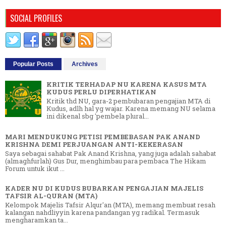
SOCIAL PROFILES
Popular Posts
Archives
KRITIK TERHADAP NU KARENA KASUS MTA
KUDUS PERLU DIPERHATIKAN
Kritik thd NU, gara-2 pembubaran pengajian MTA di
Kudus, adlh hal yg wajar. Karena memang NU selama
ini dikenal sbg 'pembela plural...
MARI MENDUKUNG PETISI PEMBEBASAN PAK ANAND
KRISHNA DEMI PERJUANGAN ANTI-KEKERASAN
Saya sebagai sahabat Pak Anand Krishna, yang juga adalah sahabat
(almaghfurlah) Gus Dur, menghimbau para pembaca The Hikam
Forum untuk ikut ...
KADER NU DI KUDUS BUBARKAN PENGAJIAN MAJELIS
TAFSIR AL-QURAN (MTA)
Kelompok Majelis Tafsir Alqur'an (MTA), memang membuat resah
kalangan nahdliyyin karena pandangan yg radikal. Termasuk
mengharamkan ta...