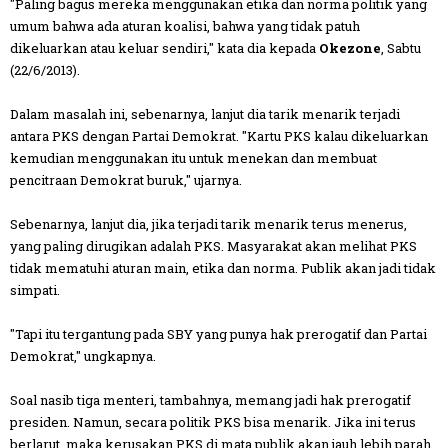
"Paling bagus mereka menggunakan etika dan norma politik yang
umum bahwa ada aturan koalisi, bahwa yang tidak patuh
dikeluarkan atau keluar sendiri," kata dia kepada
Okezone
, Sabtu
(22/6/2013).
Dalam masalah ini, sebenarnya, lanjut dia tarik menarik terjadi
antara PKS dengan Partai Demokrat. "Kartu PKS kalau dikeluarkan
kemudian menggunakan itu untuk menekan dan membuat
pencitraan Demokrat buruk," ujarnya.
Sebenarnya, lanjut dia, jika terjadi tarik menarik terus menerus,
yang paling dirugikan adalah PKS. Masyarakat akan melihat PKS
tidak mematuhi aturan main, etika dan norma. Publik akan jadi tidak
simpati.
"Tapi itu tergantung pada SBY yang punya hak prerogatif dan Partai
Demokrat," ungkapnya.
Soal nasib tiga menteri, tambahnya, memang jadi hak prerogatif
presiden. Namun, secara politik PKS bisa menarik. Jika ini terus
berlarut, maka kerusakan PKS di mata publik akan jauh lebih parah.