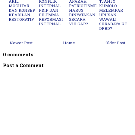
AKIL
KONFLIK
APAKAH
TJAHJO
MOCHTAR
INTERNAL
PATRIOTISME
KUMOLO
DAN KONSEP
PDIP DAN
HARUS
MELEMPAR
KEADILAN
DILEMMA
DINYATAKAN
URUSAN
RESTORATIF
REFORMASI
SECARA
WAWALI
INTERNAL
VULGAR?
SURABAYA KE
DPRD?
← Newer Post
Home
Older Post →
0 comments:
Post a Comment