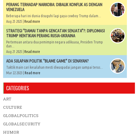
PERANG TERHADAP NARKOBA: DIBALIK KONFLIK AS DENGAN
VENEZUELA
Beberapa hari ini dunia disuguhi lagi gaya cowboy Trump dalam...
Aug 25 2025 |
Read more
STRATEGI "DAMAI TANPA GENCATAN SENJATA"?: DIPLOMASI
TRUMP HENTIKAN PERANG RUSIA-UKRAINA
Pertemuan antara dua pemimpin negara adikuasa, Presiden Trump
dan...
Aug 21 2025 |
Read more
ADA SULAPAN POLITIK "BLAME GAME" DI SENAYAN?
Taktik main cari kesalahan mesti diwaspadai jangan sampai terus...
Mar 22 2023 |
Read more
CATEGORIES
ART
CULTURE
GLOBALPOLITICS
GLOBALSECURITY
HUMOR