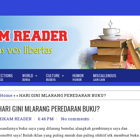
»
»
ECTIONS
WORLD
CULTURE
HUMOR
MISCALLENOUS
KSI
DUNIA
BUDAYA
HUMOR
LAIN LAIN
Home
» » HARI GINI MLARANG PEREDARAN BUKU?
HARI GINI MLARANG PEREDARAN BUKU?
HIKAM READER
6:46 PM
No comments:
eandainya buku saya yang dilarang beredar, alangkah gembiranya saya dan
enerbit saya! Itulah iklan yang paling murah dan paling efektif utk membuat buku