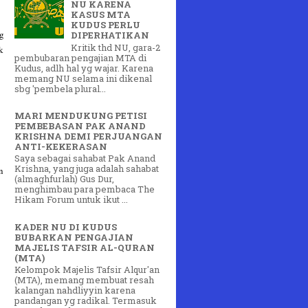
NU KARENA
KASUS MTA
KUDUS PERLU
ng
DIPERHATIKAN
Kritik thd NU, gara-2
k
pembubaran pengajian MTA di
Kudus, adlh hal yg wajar. Karena
memang NU selama ini dikenal
sbg 'pembela plural...
MARI MENDUKUNG PETISI
PEMBEBASAN PAK ANAND
KRISHNA DEMI PERJUANGAN
ANTI-KEKERASAN
Saya sebagai sahabat Pak Anand
Krishna, yang juga adalah sahabat
n
(almaghfurlah) Gus Dur,
menghimbau para pembaca The
Hikam Forum untuk ikut ...
KADER NU DI KUDUS
BUBARKAN PENGAJIAN
MAJELIS TAFSIR AL-QURAN
(MTA)
Kelompok Majelis Tafsir Alqur'an
(MTA), memang membuat resah
kalangan nahdliyyin karena
pandangan yg radikal. Termasuk