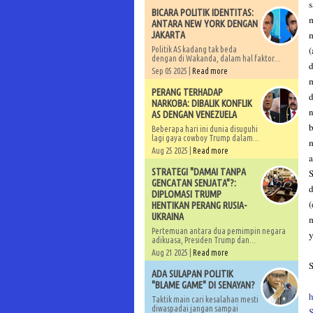
s
BICARA POLITIK IDENTITAS:
m
ANTARA NEW YORK DENGAN
m
JAKARTA
(
Politik AS kadang tak beda
dengan di Wakanda, dalam hal faktor...
d
Sep 05 2025 |
Read more
m
PERANG TERHADAP
d
NARKOBA: DIBALIK KONFLIK
n
AS DENGAN VENEZUELA
b
Beberapa hari ini dunia disuguhi
lagi gaya cowboy Trump dalam...
m
Aug 25 2025 |
Read more
a
STRATEGI "DAMAI TANPA
S
GENCATAN SENJATA"?:
d
DIPLOMASI TRUMP
(
HENTIKAN PERANG RUSIA-
UKRAINA
m
Pertemuan antara dua pemimpin negara
y
adikuasa, Presiden Trump dan...
Aug 21 2025 |
Read more
S
ADA SULAPAN POLITIK
"BLAME GAME" DI SENAYAN?
h
Taktik main cari kesalahan mesti
diwaspadai jangan sampai