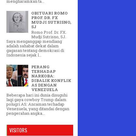
mengharamkan ta...
OBITUARI ROMO
PROF. DR. FX
MUDJI SUTRISNO,
SJ
Romo Prof. Dr. FX.
Mudji Sutrisno, SJ.
Saya menganggap mendiang
adalah sahabat dekat dalam
gagasan tentang demokrasi di
Indonesia sejak l...
PERANG
TERHADAP
NARKOBA:
DIBALIK KONFLIK
AS DENGAN
VENEZUELA
Beberapa hari ini dunia disuguhi
lagi gaya cowboy Trump dalam
polugri AS: Ancaman terhadap
Venezuela, yang ditandai dengan
pengerahan angka...
VISITORS