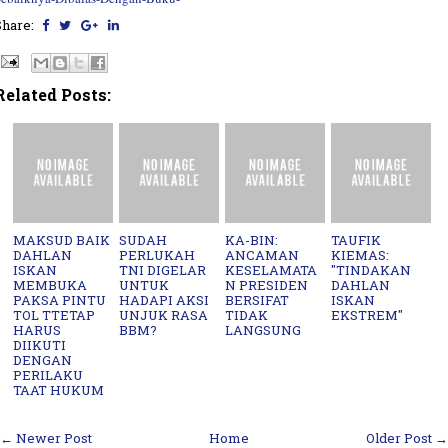
Share:
Related Posts:
MAKSUD BAIK
SUDAH
KA-BIN:
TAUFIK
DAHLAN
PERLUKAH
ANCAMAN
KIEMAS:
ISKAN
TNI DIGELAR
KESELAMATA
"TINDAKAN
MEMBUKA
UNTUK
N PRESIDEN
DAHLAN
PAKSA PINTU
HADAPI AKSI
BERSIFAT
ISKAN
TOL TTETAP
UNJUK RASA
TIDAK
EKSTREM"
HARUS
BBM?
LANGSUNG
DIIKUTI
DENGAN
PERILAKU
TAAT HUKUM
← Newer Post
Home
Older Post →