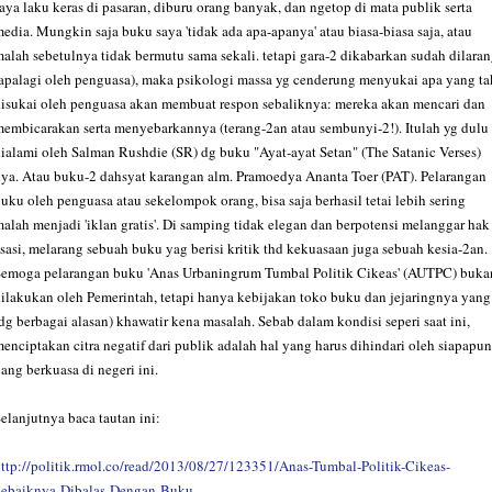
aya laku keras di pasaran, diburu orang banyak, dan ngetop di mata publik serta
edia. Mungkin saja buku saya 'tidak ada apa-apanya' atau biasa-biasa saja, atau
alah sebetulnya tidak bermutu sama sekali. tetapi gara-2 dikabarkan sudah dilara
apalagi oleh penguasa), maka psikologi massa yg cenderung menyukai apa yang ta
isukai oleh penguasa akan membuat respon sebaliknya: mereka akan mencari dan
embicarakan serta menyebarkannya (terang-2an atau sembunyi-2!). Itulah yg dulu
ialami oleh Salman Rushdie (SR) dg buku "Ayat-ayat Setan" (The Satanic Verses)
ya. Atau buku-2 dahsyat karangan alm. Pramoedya Ananta Toer (PAT). Pelarangan
uku oleh penguasa atau sekelompok orang, bisa saja berhasil tetai lebih sering
alah menjadi 'iklan gratis'. Di samping tidak elegan dan berpotensi melanggar hak
sasi, melarang sebuah buku yag berisi kritik thd kekuasaan juga sebuah kesia-2an.
emoga pelarangan buku 'Anas Urbaningrum Tumbal Politik Cikeas' (AUTPC) buka
ilakukan oleh Pemerintah, tetapi hanya kebijakan toko buku dan jejaringnya yang
dg berbagai alasan) khawatir kena masalah. Sebab dalam kondisi seperi saat ini,
enciptakan citra negatif dari publik adalah hal yang harus dihindari oleh siapapun
ang berkuasa di negeri ini.
elanjutnya baca tautan ini:
ttp://politik.rmol.co/read/2013/08/27/123351/Anas-Tumbal-Politik-Cikeas-
Sebaiknya-Dibalas-Dengan-Buku-