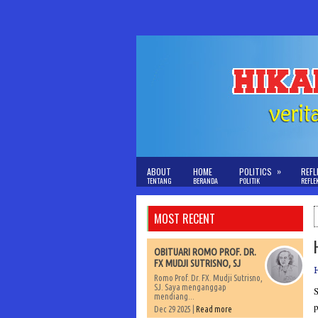
»
ABOUT
HOME
POLITICS
REFL
TENTANG
BERANDA
POLITIK
REFLE
MOST RECENT
OBITUARI ROMO PROF. DR.
FX MUDJI SUTRISNO, SJ
Romo Prof. Dr. FX. Mudji Sutrisno,
SJ. Saya menganggap
S
mendiang...
p
Dec 29 2025 |
Read more