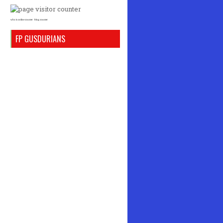
who is online counter
blog counter
FP GUSDURIANS