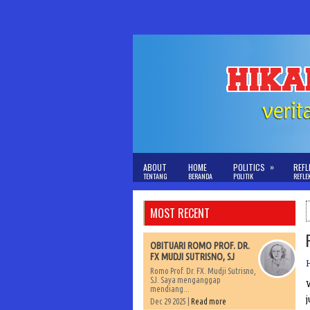
»
ABOUT
HOME
POLITICS
REFL
TENTANG
BERANDA
POLITIK
REFLE
MOST RECENT
OBITUARI ROMO PROF. DR.
FX MUDJI SUTRISNO, SJ
Romo Prof. Dr. FX. Mudji Sutrisno,
SJ. Saya menganggap
mendiang...
Dec 29 2025 |
Read more