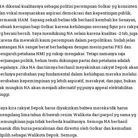
NA dikenal kualitasnya sebagai politisi perempuan Golkar yg konsisten
dan vokal menyuarakan aspirasi demokrasi dan kepentingan publik,
termasuk HAM. Sayang sekali beliau tdk berhasil kembali ke Senayan,
sebuah kerugian bagi Golkar karena kehilangan seorang figur pro rakya
yg berani bersih. Saya mendukung NA selain karena kualitas -2 tsb, juga
karena dia mewakili kaum perempuan dalam perpolitikan. Sudah jelas
tantangan NA sangat berat berhadapan dengan mesin partai PKS dan
pengaruh petahana NMI yg cukup mengakar. Tetapi namanya saja
perjuangan politik, belum tentu dukungan partai dan petahana adalah
segalanya. Jika NA dan timnya berhasil meyakinkan rakyat Depok aka
perlunya perubahan yag fundamental dalam kehidupan mereka melalui
perubahan kepemimpinan yg lebih aspiratif, merakyat, dan jujur, bukan
tak mungkin NA akan menjadi alternatif yg punya appeal elektabilitas
inggi.
Saya kira rakyat Depok harus diyakinkan bahwa mereka tdk harus
mengulang lima tahun di bawah rezim Walikota dari parpol yg sama yg
kemungkinan juga tidak berbeda kualitasnya. Semoga NA berhasil
masuk dlm bursa pencalonan dan direstui oleh Golkar dan kemudian
dipilih sebagai Walikota Depok. Semoga.