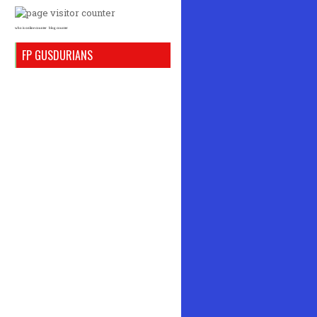
who is online counter
blog counter
FP GUSDURIANS