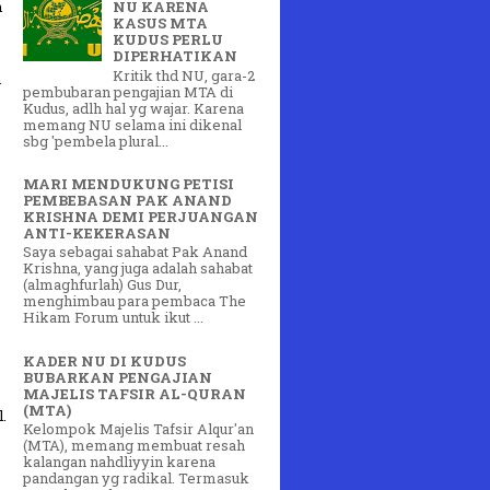
h
NU KARENA
KASUS MTA
KUDUS PERLU
DIPERHATIKAN
Kritik thd NU, gara-2
n
pembubaran pengajian MTA di
Kudus, adlh hal yg wajar. Karena
memang NU selama ini dikenal
sbg 'pembela plural...
MARI MENDUKUNG PETISI
PEMBEBASAN PAK ANAND
KRISHNA DEMI PERJUANGAN
ANTI-KEKERASAN
Saya sebagai sahabat Pak Anand
Krishna, yang juga adalah sahabat
(almaghfurlah) Gus Dur,
,
menghimbau para pembaca The
Hikam Forum untuk ikut ...
KADER NU DI KUDUS
BUBARKAN PENGAJIAN
MAJELIS TAFSIR AL-QURAN
(MTA)
.
Kelompok Majelis Tafsir Alqur'an
(MTA), memang membuat resah
kalangan nahdliyyin karena
pandangan yg radikal. Termasuk