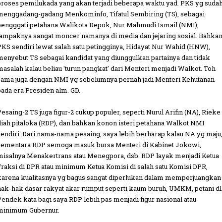
proses pemilukada yang akan terjadi beberapa waktu yad. PKS yg suda
menggadang-gadang Menkominfo, Tifatul Sembiring (TS), sebagai
pengggati petahana Walikota Depok, Nur Mahmudi Ismail (NMI),
tampaknya sangat moncer namanya di media dan jejaring sosial. Bahka
PKS sendiri lewat salah satu petingginya, Hidayat Nur Wahid (HNW),
menyebut TS sebagai kandidat yang diunggulkan partainya dan tidak
masalah kalau beliau 'turun pangkat' dari Menteri menjadi Walkot. Toh
sama juga dengan NMI yg sebelumnya pernah jadi Menteri Kehutanan
pada era Presiden alm. GD.
Pesaing-2 TS juga figur-2 cukup populer, seperti Nurul Arifin (NA), Rieke
diah pitaloka (RDP), dan bahkan konon isteri petahana Walkot NMI
sendiri. Dari nama-nama pesaing, saya lebih berharap kalau NA yg maju
sementara RDP semoga masuk bursa Menteri di Kabinet Jokowi,
misalnya Menakertrans atau Menegpora, dsb. RDP layak menjadi Ketua
Fraksi di DPR atau minimum Ketua Komisi di salah satu Komisi DPR,
karena kualitasnya yg bagus sangat diperlukan dalam memperjuangkan
hak-hak dasar rakyat akar rumput seperti kaum buruh, UMKM, petani dll
Pendek kata bagi saya RDP lebih pas menjadi figur nasional atau
minimum Gubernur.