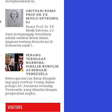
mengharamkan ta...
OBITUARI ROMO
PROF. DR. FX
MUDJI SUTRISNO,
t
SJ
Romo Prof. Dr. FX.
Mudji Sutrisno, SJ.
Saya menganggap mendiang
adalah sahabat dekat dalam
gagasan tentang demokrasi di
Indonesia sejak l...
n
PERANG
TERHADAP
NARKOBA:
DIBALIK KONFLIK
AS DENGAN
VENEZUELA
Beberapa hari ini dunia disuguhi
lagi gaya cowboy Trump dalam
polugri AS: Ancaman terhadap
Venezuela, yang ditandai dengan
pengerahan angka...
VISITORS