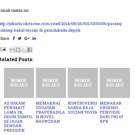
Simak tautan ini:
http://jakarta.okezone.com/read/2014/08/26/501/1030056/perang-
bintang-bakal-tersaji-di-pemilukada-depok
Share:
Related Posts:
AS HIKAM:
MEMAKNAI
KONTROVERSI
MENAKAR
PENYAKIT
GUGATAN
SABDA RAJA
URGENSI
LAMA JK,
PRAPERADILA
SULTAN YOGYA
PENYIDIK
INGIN TAMPIL
N NOVEL
DARI TNI DI
SEJAJAR
BASWEDAN
KPK
DENGAN
PRESIDEN