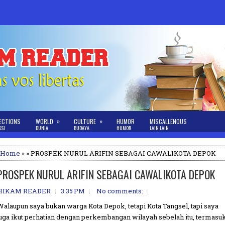
»
»
ECTIONS
WORLD
CULTURE
HUMOR
MISCALLENOUS
KSI
DUNIA
BUDAYA
HUMOR
LAIN LAIN
Home
» » PROSPEK NURUL ARIFIN SEBAGAI CAWALIKOTA DEPOK
PROSPEK NURUL ARIFIN SEBAGAI CAWALIKOTA DEPOK
HIKAM READER
3:35 PM
No comments:
Walaupun saya bukan warga Kota Depok, tetapi Kota Tangsel, tapi saya
juga ikut perhatian dengan perkembangan wilayah sebelah itu, termasu