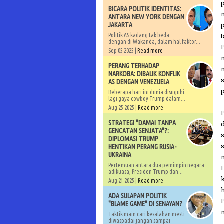
BICARA POLITIK IDENTITAS:
ANTARA NEW YORK DENGAN
JAKARTA
Politik AS kadang tak beda
dengan di Wakanda, dalam hal faktor...
Sep 05 2025 |
Read more
PERANG TERHADAP
NARKOBA: DIBALIK KONFLIK
AS DENGAN VENEZUELA
Beberapa hari ini dunia disuguhi
lagi gaya cowboy Trump dalam...
Aug 25 2025 |
Read more
STRATEGI "DAMAI TANPA
GENCATAN SENJATA"?:
DIPLOMASI TRUMP
HENTIKAN PERANG RUSIA-
UKRAINA
Pertemuan antara dua pemimpin negara
adikuasa, Presiden Trump dan...
Aug 21 2025 |
Read more
ADA SULAPAN POLITIK
"BLAME GAME" DI SENAYAN?
Taktik main cari kesalahan mesti
diwaspadai jangan sampai