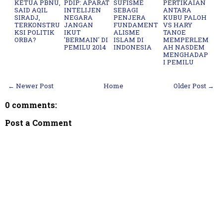
KETUA PBNU,
PDIP: APARAT
SUFISME
PERTIKAIAN
SAID AQIL
INTELIJEN
SEBAGI
ANTARA
SIRADJ,
NEGARA
PENJERA
KUBU PALOH
TERKONSTRU
JANGAN
FUNDAMENT
VS HARY
KSI POLITIK
IKUT
ALISME
TANOE
ORBA?
'BERMAIN' DI
ISLAM DI
MEMPERLEM
PEMILU 2014
INDONESIA
AH NASDEM
MENGHADAP
I PEMILU
← Newer Post
Home
Older Post →
0 comments:
Post a Comment