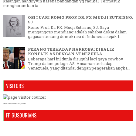
kalangan nahdliyyin karena pandangan yg radikal. Termasuk
mengharamkan ta...
OBITUARI ROMO PROF. DR. FX MUDJI SUTRISNO,
SJ
Romo Prof. Dr. FX. Mudji Sutrisno, SJ. Saya
menganggap mendiang adalah sahabat dekat dalam
gagasan tentang demokrasi di Indonesia sejak l...
PERANG TERHADAP NARKOBA: DIBALIK
KONFLIK AS DENGAN VENEZUELA
Beberapa hari ini dunia disuguhi lagi gaya cowboy
Trump dalam polugri AS: Ancaman terhadap
Venezuela, yang ditandai dengan pengerahan angka...
VISITORS
who is online counter
blog counter
FP GUSDURIANS