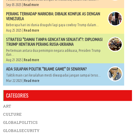
Sep 05 2025 |
Read more
PERANG TERHADAP NARKOBA: DIBALIK KONFLIK AS DENGAN
VENEZUELA
Beberapa hari ini dunia disuguhi lagi gaya cowboy Trump dalam...
Aug 25 2025 |
Read more
STRATEGI "DAMAI TANPA GENCATAN SENJATA"?: DIPLOMASI
TRUMP HENTIKAN PERANG RUSIA-UKRAINA
Pertemuan antara dua pemimpin negara adikuasa, Presiden Trump
dan...
Aug 21 2025 |
Read more
ADA SULAPAN POLITIK "BLAME GAME" DI SENAYAN?
Taktik main cari kesalahan mesti diwaspadai jangan sampai terus...
Mar 22 2023 |
Read more
CATEGORIES
ART
CULTURE
GLOBALPOLITICS
GLOBALSECURITY