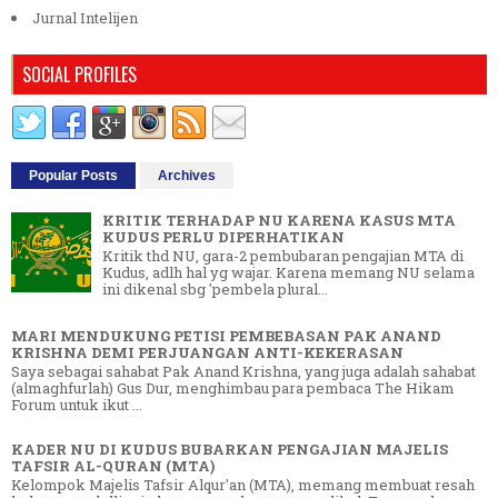
Jurnal Intelijen
SOCIAL PROFILES
Popular Posts
Archives
KRITIK TERHADAP NU KARENA KASUS MTA
KUDUS PERLU DIPERHATIKAN
Kritik thd NU, gara-2 pembubaran pengajian MTA di
Kudus, adlh hal yg wajar. Karena memang NU selama
ini dikenal sbg 'pembela plural...
MARI MENDUKUNG PETISI PEMBEBASAN PAK ANAND
KRISHNA DEMI PERJUANGAN ANTI-KEKERASAN
Saya sebagai sahabat Pak Anand Krishna, yang juga adalah sahabat
(almaghfurlah) Gus Dur, menghimbau para pembaca The Hikam
Forum untuk ikut ...
KADER NU DI KUDUS BUBARKAN PENGAJIAN MAJELIS
TAFSIR AL-QURAN (MTA)
Kelompok Majelis Tafsir Alqur'an (MTA), memang membuat resah