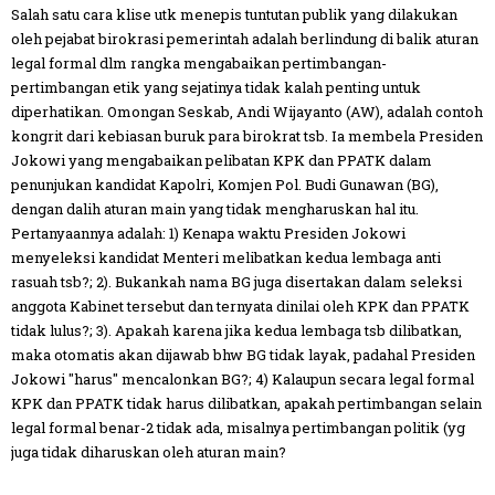
Salah satu cara klise utk menepis tuntutan publik yang dilakukan
oleh pejabat birokrasi pemerintah adalah berlindung di balik aturan
legal formal dlm rangka mengabaikan pertimbangan-
pertimbangan etik yang sejatinya tidak kalah penting untuk
diperhatikan. Omongan Seskab, Andi Wijayanto (AW), adalah contoh
kongrit dari kebiasan buruk para birokrat tsb. Ia membela Presiden
Jokowi yang mengabaikan pelibatan KPK dan PPATK dalam
penunjukan kandidat Kapolri, Komjen Pol. Budi Gunawan (BG),
dengan dalih aturan main yang tidak mengharuskan hal itu.
Pertanyaannya adalah: 1) Kenapa waktu Presiden Jokowi
menyeleksi kandidat Menteri melibatkan kedua lembaga anti
rasuah tsb?; 2). Bukankah nama BG juga disertakan dalam seleksi
anggota Kabinet tersebut dan ternyata dinilai oleh KPK dan PPATK
tidak lulus?; 3). Apakah karena jika kedua lembaga tsb dilibatkan,
maka otomatis akan dijawab bhw BG tidak layak, padahal Presiden
Jokowi "harus" mencalonkan BG?; 4) Kalaupun secara legal formal
KPK dan PPATK tidak harus dilibatkan, apakah pertimbangan selain
legal formal benar-2 tidak ada, misalnya pertimbangan politik (yg
juga tidak diharuskan oleh aturan main?