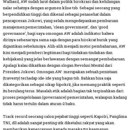
Walhasil, AW sudah larut dalam politik birokrasi dan kehilangan
nalar sehatnya dengan argumen klise tsb. Sebagai seorang yang
berpendidikan tinggi dan dikenal sebagai penasehat dalam
pencapresan Jokowi, yang selalu mengedepankan pembaruan
manajemen pemerintahan, 'clean government', dan 'good
governance', bagi saya omongan AW adalah indikator bahwa
dirinya sebenarnya sama saja dengan para birokrat buruk yang
digantikan sebelumnya. Alih-alih menjadi motor pembaharuan, AW
kini menjadi pemberi legitimasi bagi tindakan-tindakan dan
kebijakan2 yang jelas berlawanan dengan semangat pembaharuan.
Apalagi kalau dikaitkan dengan slogan Revolusi Mental dari
Presiden Jokowi. Omongan AW merupakan sebuah penistaan
(travesty) terhadap ide-ide yang bagus tsb. Bahkan bisa saja
dikategorikan sebagai sikap hipokrit, jika memang praktik seperti
itu berulang terus. Masalah etik adalah bagian tak terpisahkan dari
proses pengelolaaan (governance) pemerintahan, walaupun kadang
tidak harus tertulis dalam aturan-2 baku.
Track record seorang calon pejabat tinggi seperti Kapolri, Panglima
TNI, dll adalah sangat penting utk diketahui rakyat yang akan
memberikan kepercayaan kepada mereka ttg keamanan,