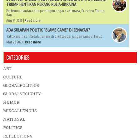
TRUMP HENTIKAN PERANG RUSIA-UKRAINA
Pertemuan antara dua pemimpin negara adikuasa, Presiden Trump
dan...
Aug 21 2025 |
Read more
ADA SULAPAN POLITIK "BLAME GAME" DI SENAYAN?
Taktik main cari kesalahan mesti diwaspadai jangan sampai terus...
Mar 22 2023 |
Read more
CATEGORIES
ART
CULTURE
GLOBALPOLITICS
GLOBALSECURITY
HUMOR
MISCALLENOUS
NATIONAL
POLITICS
REFLECTIONS