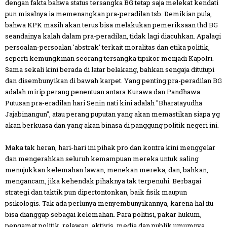
dengan fakta bahwa status tersangka BG tetap saja melekat kendati
pun misalnya ia memenangkan pra-peradilan tsb. Demikian pula,
bahwa KPK masih akan terus bisa melakukan pemeriksaan thd BG
seandainya kalah dalam pra-peradilan, tidak lagi diacuhkan. Apalagi
persoalan-persoalan 'abstrak' terkait moralitas dan etika politik,
seperti kemungkinan seorang tersangka tipikor menjadi Kapolri.
Sama sekali kini berada di latar belakang, bahkan sengaja ditutupi
dan disembunyikan di bawah karpet. Yang penting pra-peradilan BG
adalah mirip perang penentuan antara Kurawa dan Pandhawa.
Putusan pra-eradilan hari Senin nati kini adalah "Bharatayudha
Jajabinangun", atau perang puputan yang akan memastikan siapa yg
akan berkuasa dan yang akan binasa di panggung politik negeri ini.
Maka tak heran, hari-hari ini pihak pro dan kontra kini menggelar
dan mengerahkan seluruh kemampuan mereka untuk saling
menujukkan kelemahan lawan, menekan mereka, dan, bahkan,
mengancam, jika kehendak pihaknya tak terpenuhi. Berbagai
strategi dan taktik pun dipertontonkan, baik fisik maupun
psikologis. Tak ada perlunya menyembunyikannya, karena hal itu
bisa dianggap sebagai kelemahan. Para politisi, pakar hukum,
pengamat politik, relawan, aktivis, media dan publik umumnya,