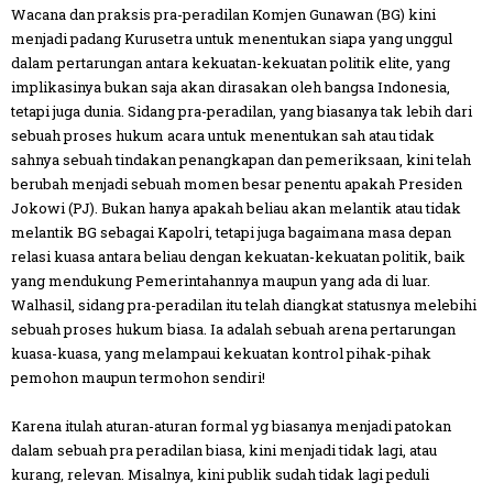
Wacana dan praksis pra-peradilan Komjen Gunawan (BG) kini
menjadi padang Kurusetra untuk menentukan siapa yang unggul
dalam pertarungan antara kekuatan-kekuatan politik elite, yang
implikasinya bukan saja akan dirasakan oleh bangsa Indonesia,
tetapi juga dunia. Sidang pra-peradilan, yang biasanya tak lebih dari
sebuah proses hukum acara untuk menentukan sah atau tidak
sahnya sebuah tindakan penangkapan dan pemeriksaan, kini telah
berubah menjadi sebuah momen besar penentu apakah Presiden
Jokowi (PJ). Bukan hanya apakah beliau akan melantik atau tidak
melantik BG sebagai Kapolri, tetapi juga bagaimana masa depan
relasi kuasa antara beliau dengan kekuatan-kekuatan politik, baik
yang mendukung Pemerintahannya maupun yang ada di luar.
Walhasil, sidang pra-peradilan itu telah diangkat statusnya melebihi
sebuah proses hukum biasa. Ia adalah sebuah arena pertarungan
kuasa-kuasa, yang melampaui kekuatan kontrol pihak-pihak
pemohon maupun termohon sendiri!
Karena itulah aturan-aturan formal yg biasanya menjadi patokan
dalam sebuah pra peradilan biasa, kini menjadi tidak lagi, atau
kurang, relevan. Misalnya, kini publik sudah tidak lagi peduli