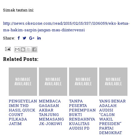
Simak tautan ini:
http://news.okezone.com/read/2015/02/15/337/1106059/eks-ketua-
ma-hakim-sarpin-jangan-mau-diintervensi
Share:
Related Posts:
PENGEYELAN
MEMBACA
TANPA
YANG BENAR
IMIN THD
GAGASAN
PESERTA
ADALAH
HASIL QUICK
AKBAR
PEREMPUAN
AUDISI
COUNT
TANJUNG
BUKTI
"CALON
PILKADA
MEMASANG
RENDAHNYA
WAKIL
JATIM
JK-JOKOWI
KUALITAS
PRESIDEN"
AUDISI PD
PARTAI
DEMOKRAT