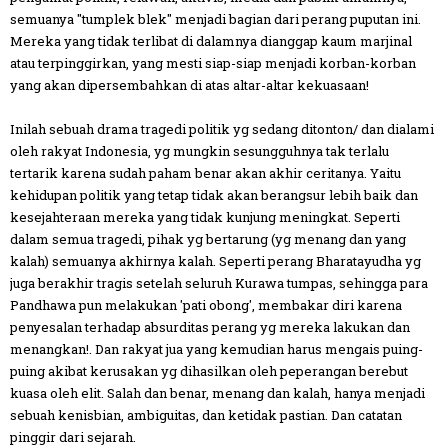
semuanya "tumplek blek" menjadi bagian dari perang puputan ini.
Mereka yang tidak terlibat di dalamnya dianggap kaum marjinal
atau terpinggirkan, yang mesti siap-siap menjadi korban-korban
yang akan dipersembahkan di atas altar-altar kekuasaan!
Inilah sebuah drama tragedi politik yg sedang ditonton/ dan dialami
oleh rakyat Indonesia, yg mungkin sesungguhnya tak terlalu
tertarik karena sudah paham benar akan akhir ceritanya. Yaitu
kehidupan politik yang tetap tidak akan berangsur lebih baik dan
kesejahteraan mereka yang tidak kunjung meningkat. Seperti
dalam semua tragedi, pihak yg bertarung (yg menang dan yang
kalah) semuanya akhirnya kalah. Seperti perang Bharatayudha yg
juga berakhir tragis setelah seluruh Kurawa tumpas, sehingga para
Pandhawa pun melakukan 'pati obong', membakar diri karena
penyesalan terhadap absurditas perang yg mereka lakukan dan
menangkan!. Dan rakyat jua yang kemudian harus mengais puing-
puing akibat kerusakan yg dihasilkan oleh peperangan berebut
kuasa oleh elit. Salah dan benar, menang dan kalah, hanya menjadi
sebuah kenisbian, ambiguitas, dan ketidak pastian. Dan catatan
pinggir dari sejarah.