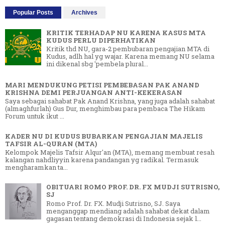
Popular Posts
Archives
KRITIK TERHADAP NU KARENA KASUS MTA
KUDUS PERLU DIPERHATIKAN
Kritik thd NU, gara-2 pembubaran pengajian MTA di
Kudus, adlh hal yg wajar. Karena memang NU selama
ini dikenal sbg 'pembela plural...
MARI MENDUKUNG PETISI PEMBEBASAN PAK ANAND
KRISHNA DEMI PERJUANGAN ANTI-KEKERASAN
Saya sebagai sahabat Pak Anand Krishna, yang juga adalah sahabat
(almaghfurlah) Gus Dur, menghimbau para pembaca The Hikam
Forum untuk ikut ...
KADER NU DI KUDUS BUBARKAN PENGAJIAN MAJELIS
TAFSIR AL-QURAN (MTA)
Kelompok Majelis Tafsir Alqur'an (MTA), memang membuat resah
kalangan nahdliyyin karena pandangan yg radikal. Termasuk
mengharamkan ta...
OBITUARI ROMO PROF. DR. FX MUDJI SUTRISNO,
SJ
Romo Prof. Dr. FX. Mudji Sutrisno, SJ. Saya
menganggap mendiang adalah sahabat dekat dalam
gagasan tentang demokrasi di Indonesia sejak l...