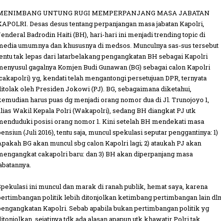
MENIMBANG UNTUNG RUGI MEMPERPANJANG MASA JABATAN
KAPOLRI. Desas desus tentang perpanjangan masa jabatan Kapolri,
Jenderal Badrodin Haiti (BH), hari-hari ini menjadi trending topic di
media umumnya dan khususnya di medsos. Munculnya sas-sus tersebut
tentu tak lepas dari latarbelakang pengangkatan BH sebagai Kapolri
menyusul gagalnya Komjen Budi Gunawan (BG) sebagai calon Kapolri
(cakapolri) yg, kendati telah mengantongi persetujuan DPR, ternyata
ditolak oleh Presiden Jokowi (PJ). BG, sebagaimana diketahui,
kemudian harus puas dg menjadi orang nomor dua di Jl. Trunojoyo 1,
alias Wakil Kepala Polri (Wakapolri), sedang BH diangkat PJ utk
menduduki posisi orang nomor 1. Kini setelah BH mendekati masa
pensiun (Juli 2016), tentu saja, muncul spekulasi seputar penggantinya: 1)
Apakah BG akan muncul sbg calon Kapolri lagi; 2) ataukah PJ akan
mengangkat cakapolri baru: dan 3) BH akan diperpanjang masa
jabatannya.
Spekulasi ini muncul dan marak di ranah publik, hemat saya, karena
pertimbangan politik lebih ditonjolkan ketimbang pertimbangan lain dl
pengangkatan Kapolri. Sebab apabila bukan pertimbangan politik yg
ditonjolkan, sejatinya tdk ada alasan apapun utk khawatir Polri tak