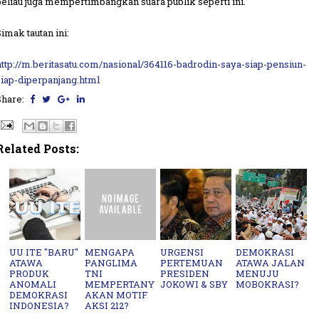
beliau juga mempertimbangkan suara publik seperti ini.
Simak tautan ini:
http://m.beritasatu.com/nasional/364116-badrodin-saya-siap-pensiun-
siap-diperpanjang.html
Share:
Related Posts:
UU ITE "BARU"
MENGAPA
URGENSI
DEMOKRASI
ATAWA
PANGLIMA
PERTEMUAN
ATAWA JALAN
PRODUK
TNI
PRESIDEN
MENUJU
ANOMALI
MEMPERTANY
JOKOWI & SBY
MOBOKRASI?
DEMOKRASI
AKAN MOTIF
INDONESIA?
AKSI 212?