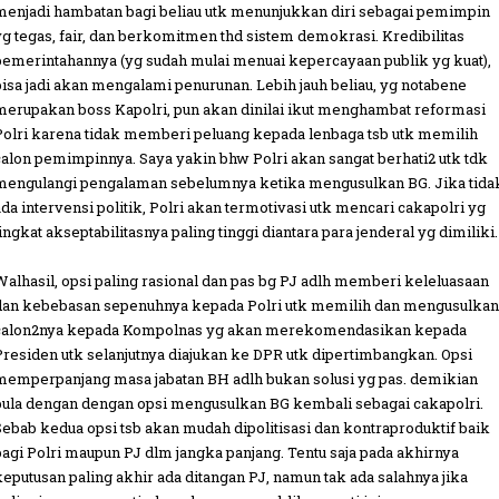
menjadi hambatan bagi beliau utk menunjukkan diri sebagai pemimpin
yg tegas, fair, dan berkomitmen thd sistem demokrasi. Kredibilitas
pemerintahannya (yg sudah mulai menuai kepercayaan publik yg kuat),
bisa jadi akan mengalami penurunan. Lebih jauh beliau, yg notabene
merupakan boss Kapolri, pun akan dinilai ikut menghambat reformasi
Polri karena tidak memberi peluang kepada lenbaga tsb utk memilih
calon pemimpinnya. Saya yakin bhw Polri akan sangat berhati2 utk tdk
mengulangi pengalaman sebelumnya ketika mengusulkan BG. Jika tida
ada intervensi politik, Polri akan termotivasi utk mencari cakapolri yg
tingkat akseptabilitasnya paling tinggi diantara para jenderal yg dimiliki.
Walhasil, opsi paling rasional dan pas bg PJ adlh memberi keleluasaan
dan kebebasan sepenuhnya kepada Polri utk memilih dan mengusulkan
calon2nya kepada Kompolnas yg akan merekomendasikan kepada
Presiden utk selanjutnya diajukan ke DPR utk dipertimbangkan. Opsi
memperpanjang masa jabatan BH adlh bukan solusi yg pas. demikian
pula dengan dengan opsi mengusulkan BG kembali sebagai cakapolri.
Sebab kedua opsi tsb akan mudah dipolitisasi dan kontraproduktif baik
bagi Polri maupun PJ dlm jangka panjang. Tentu saja pada akhirnya
keputusan paling akhir ada ditangan PJ, namun tak ada salahnya jika