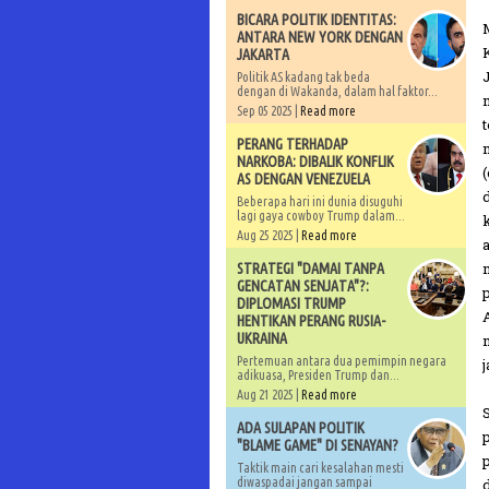
BICARA POLITIK IDENTITAS:
ANTARA NEW YORK DENGAN
JAKARTA
Politik AS kadang tak beda
dengan di Wakanda, dalam hal faktor...
Sep 05 2025 |
Read more
PERANG TERHADAP
NARKOBA: DIBALIK KONFLIK
AS DENGAN VENEZUELA
Beberapa hari ini dunia disuguhi
lagi gaya cowboy Trump dalam...
Aug 25 2025 |
Read more
STRATEGI "DAMAI TANPA
GENCATAN SENJATA"?:
DIPLOMASI TRUMP
HENTIKAN PERANG RUSIA-
UKRAINA
Pertemuan antara dua pemimpin negara
adikuasa, Presiden Trump dan...
Aug 21 2025 |
Read more
ADA SULAPAN POLITIK
"BLAME GAME" DI SENAYAN?
Taktik main cari kesalahan mesti
diwaspadai jangan sampai