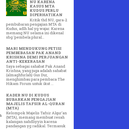
NU KARENA
KASUS MTA
KUDUS PERLU
DIPERHATIKAN
Kritik thd NU, gara-2
pembubaran pengajian MTA di
Kudus, adlh hal yg wajar. Karena
memang NU selama ini dikenal
sbg 'pembela plural...
MARI MENDUKUNG PETISI
PEMBEBASAN PAK ANAND
KRISHNA DEMI PERJUANGAN
ANTI-KEKERASAN
Saya sebagai sahabat Pak Anand
Krishna, yang juga adalah sahabat
(almaghfurlah) Gus Dur,
menghimbau para pembaca The
Hikam Forum untuk ikut ...
KADER NU DI KUDUS
BUBARKAN PENGAJIAN
MAJELIS TAFSIR AL-QURAN
(MTA)
Kelompok Majelis Tafsir Alqur'an
m
(MTA), memang membuat resah
kalangan nahdliyyin karena
pandangan yg radikal. Termasuk