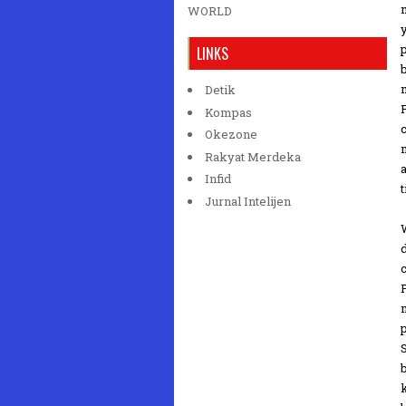
WORLD
LINKS
Detik
Kompas
Okezone
Rakyat Merdeka
Infid
Jurnal Intelijen