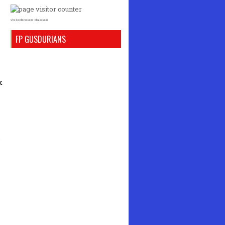
who is online counter
blog counter
FP GUSDURIANS
k