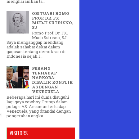
mengharamkan ta...
OBITUARI ROMO
PROF. DR. FX
MUDJI SUTRISNO,
SJ
Romo Prof. Dr. FX.
Mudji Sutrisno, SJ.
Saya menganggap mendiang
adalah sahabat dekat dalam
gagasan tentang demokrasi di
Indonesia sejak l...
PERANG
TERHADAP
NARKOBA:
DIBALIK KONFLIK
AS DENGAN
VENEZUELA
Beberapa hari ini dunia disuguhi
e
lagi gaya cowboy Trump dalam
polugri AS: Ancaman terhadap
Venezuela, yang ditandai dengan
i
pengerahan angka...
VISITORS