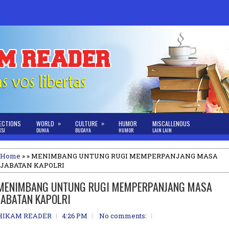
»
»
ECTIONS
WORLD
CULTURE
HUMOR
MISCALLENOUS
KSI
DUNIA
BUDAYA
HUMOR
LAIN LAIN
Home
» » MENIMBANG UNTUNG RUGI MEMPERPANJANG MASA
JABATAN KAPOLRI
MENIMBANG UNTUNG RUGI MEMPERPANJANG MASA
JABATAN KAPOLRI
HIKAM READER
4:26 PM
No comments: