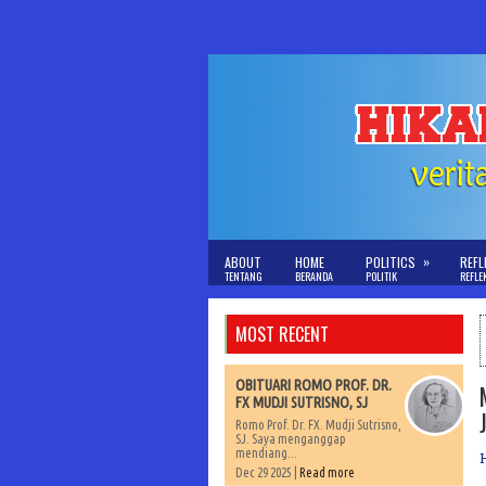
»
ABOUT
HOME
POLITICS
REFL
TENTANG
BERANDA
POLITIK
REFLE
MOST RECENT
OBITUARI ROMO PROF. DR.
FX MUDJI SUTRISNO, SJ
Romo Prof. Dr. FX. Mudji Sutrisno,
SJ. Saya menganggap
mendiang...
Dec 29 2025 |
Read more