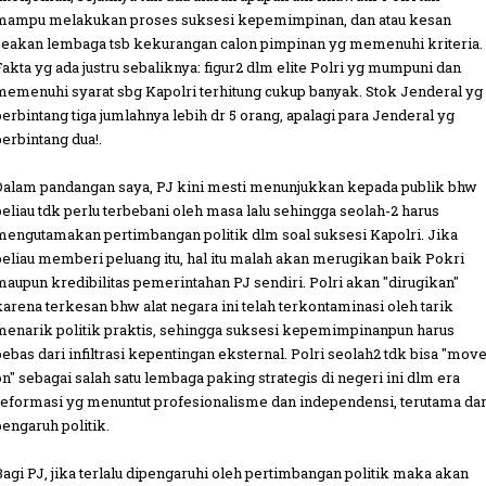
mampu melakukan proses suksesi kepemimpinan, dan atau kesan
seakan lembaga tsb kekurangan calon pimpinan yg memenuhi kriteria.
Fakta yg ada justru sebaliknya: figur2 dlm elite Polri yg mumpuni dan
memenuhi syarat sbg Kapolri terhitung cukup banyak. Stok Jenderal yg
berbintang tiga jumlahnya lebih dr 5 orang, apalagi para Jenderal yg
berbintang dua!.
Dalam pandangan saya, PJ kini mesti menunjukkan kepada publik bhw
beliau tdk perlu terbebani oleh masa lalu sehingga seolah-2 harus
mengutamakan pertimbangan politik dlm soal suksesi Kapolri. Jika
beliau memberi peluang itu, hal itu malah akan merugikan baik Pokri
maupun kredibilitas pemerintahan PJ sendiri. Polri akan "dirugikan"
karena terkesan bhw alat negara ini telah terkontaminasi oleh tarik
menarik politik praktis, sehingga suksesi kepemimpinanpun harus
bebas dari infiltrasi kepentingan eksternal. Polri seolah2 tdk bisa "mov
on" sebagai salah satu lembaga paking strategis di negeri ini dlm era
reformasi yg menuntut profesionalisme dan independensi, terutama dar
pengaruh politik.
Bagi PJ, jika terlalu dipengaruhi oleh pertimbangan politik maka akan