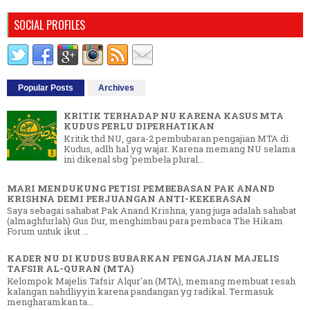
SOCIAL PROFILES
Popular Posts
Archives
KRITIK TERHADAP NU KARENA KASUS MTA
KUDUS PERLU DIPERHATIKAN
Kritik thd NU, gara-2 pembubaran pengajian MTA di
Kudus, adlh hal yg wajar. Karena memang NU selama
ini dikenal sbg 'pembela plural...
MARI MENDUKUNG PETISI PEMBEBASAN PAK ANAND
KRISHNA DEMI PERJUANGAN ANTI-KEKERASAN
Saya sebagai sahabat Pak Anand Krishna, yang juga adalah sahabat
(almaghfurlah) Gus Dur, menghimbau para pembaca The Hikam
Forum untuk ikut ...
KADER NU DI KUDUS BUBARKAN PENGAJIAN MAJELIS
TAFSIR AL-QURAN (MTA)
Kelompok Majelis Tafsir Alqur'an (MTA), memang membuat resah
kalangan nahdliyyin karena pandangan yg radikal. Termasuk
mengharamkan ta...