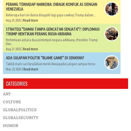
PERANG TERHADAP NARKOBA: DIBALIK KONFLIK AS DENGAN
VENEZUELA
Beberapa hari ini dunia disuguhi lagi gaya cowboy Trump dalam...
Aug 25 2025 |
Read more
STRATEGI "DAMAI TANPA GENCATAN SENJATA"?: DIPLOMASI
TRUMP HENTIKAN PERANG RUSIA-UKRAINA
Pertemuan antara dua pemimpin negara adikuasa, Presiden Trump
dan...
Aug 21 2025 |
Read more
ADA SULAPAN POLITIK "BLAME GAME" DI SENAYAN?
Taktik main cari kesalahan mesti diwaspadai jangan sampai terus...
Mar 22 2023 |
Read more
CATEGORIES
ART
CULTURE
GLOBALPOLITICS
GLOBALSECURITY
HUMOR