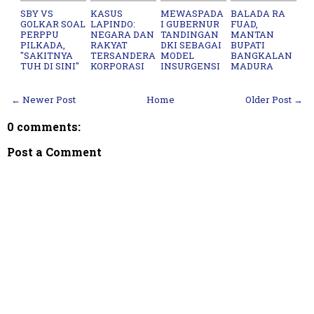
SBY VS
KASUS
MEWASPADA
BALADA RA
GOLKAR SOAL
LAPINDO:
I GUBERNUR
FUAD,
PERPPU
NEGARA DAN
TANDINGAN
MANTAN
PILKADA,
RAKYAT
DKI SEBAGAI
BUPATI
"SAKITNYA
TERSANDERA
MODEL
BANGKALAN
TUH DI SINI"
KORPORASI
INSURGENSI
MADURA
← Newer Post
Home
Older Post →
0 comments:
Post a Comment