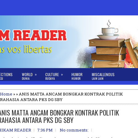
»
»
ECTIONS
WORLD
CULTURE
HUMOR
MISCALLENOUS
KSI
DUNIA
BUDAYA
HUMOR
LAIN LAIN
Home
» » ANIS MATTA ANCAM BONGKAR KONTRAK POLITIK
RAHASIA ANTARA PKS DG SBY
ANIS MATTA ANCAM BONGKAR KONTRAK POLITIK
RAHASIA ANTARA PKS DG SBY
HIKAM READER
7:36 PM
No comments: