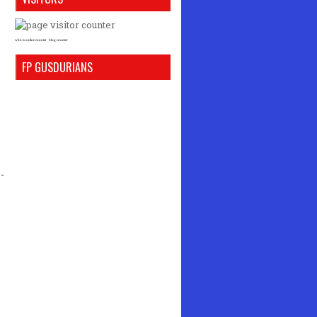
who is online counter
blog counter
FP GUSDURIANS
-