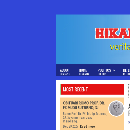
»
ABOUT
HOME
POLITICS
REFL
TENTANG
BERANDA
POLITIK
REFLE
MOST RECENT
OBITUARI ROMO PROF. DR.
FX MUDJI SUTRISNO, SJ
Romo Prof. Dr. FX. Mudji Sutrisno,
SJ. Saya menganggap
mendiang...
Dec 29 2025 |
Read more