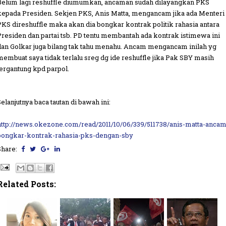
Belum lagi reshuffle diumumkan, ancaman sudah dilayangkan PKS
kepada Presiden. Sekjen PKS, Anis Matta, mengancam jika ada Menteri
PKS direshuffle maka akan dia bongkar kontrak politik rahasia antara
Presiden dan partai tsb. PD tentu membantah ada kontrak istimewa ini
dan Golkar juga bilang tak tahu menahu. Ancam mengancam inilah yg
membuat saya tidak terlalu sreg dg ide reshuffle jika Pak SBY masih
tergantung kpd parpol.
Selanjutnya baca tautan di bawah ini:
http://news.okezone.com/read/2011/10/06/339/511738/anis-matta-ancam
bongkar-kontrak-rahasia-pks-dengan-sby
Share:
Related Posts: