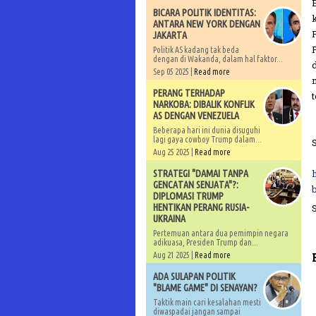
BICARA POLITIK IDENTITAS:
ANTARA NEW YORK DENGAN
JAKARTA
Politik AS kadang tak beda
dengan di Wakanda, dalam hal faktor...
Sep 05 2025 |
Read more
PERANG TERHADAP
NARKOBA: DIBALIK KONFLIK
AS DENGAN VENEZUELA
Beberapa hari ini dunia disuguhi
lagi gaya cowboy Trump dalam...
Aug 25 2025 |
Read more
STRATEGI "DAMAI TANPA
GENCATAN SENJATA"?:
DIPLOMASI TRUMP
HENTIKAN PERANG RUSIA-
UKRAINA
Pertemuan antara dua pemimpin negara
adikuasa, Presiden Trump dan...
Aug 21 2025 |
Read more
ADA SULAPAN POLITIK
"BLAME GAME" DI SENAYAN?
Taktik main cari kesalahan mesti
diwaspadai jangan sampai