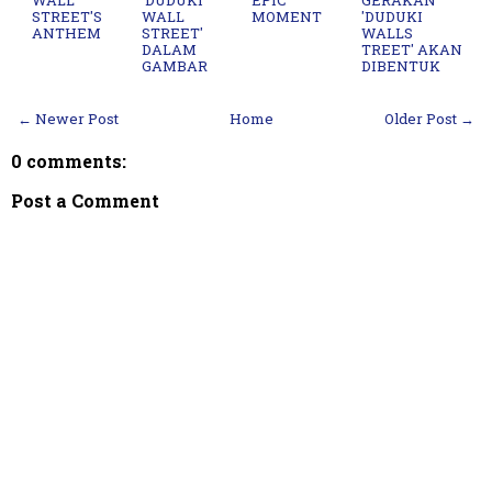
WALL
'DUDUKI
EPIC
GERAKAN
STREET'S
WALL
MOMENT
'DUDUKI
ANTHEM
STREET'
WALLS
DALAM
TREET' AKAN
GAMBAR
DIBENTUK
← Newer Post
Home
Older Post →
0 comments:
Post a Comment