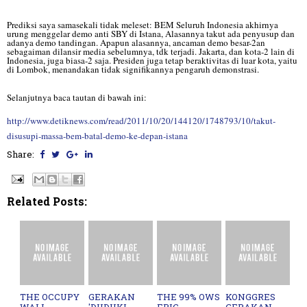
Prediksi saya samasekali tidak meleset: BEM Seluruh Indonesia akhirnya
urung menggelar demo anti SBY di Istana, Alasannya takut ada penyusup dan
adanya demo tandingan. Apapun alasannya, ancaman demo besar-2an
sebagaiman dilansir media sebelumnya, tdk terjadi. Jakarta, dan kota-2 lain di
Indonesia, juga biasa-2 saja. Presiden juga tetap beraktivitas di luar kota, yaitu
di Lombok, menandakan tidak signifikannya pengaruh demonstrasi.
Selanjutnya baca tautan di bawah ini:
http://www.detiknews.com/read/2011/10/20/144120/1748793/10/takut-
disusupi-massa-bem-batal-demo-ke-depan-istana
Share:
Related Posts:
THE OCCUPY
GERAKAN
THE 99% OWS
KONGGRES