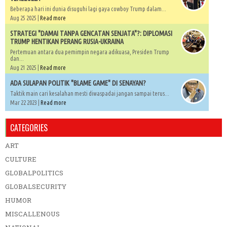
Beberapa hari ini dunia disuguhi lagi gaya cowboy Trump dalam...
Aug 25 2025 |
Read more
STRATEGI "DAMAI TANPA GENCATAN SENJATA"?: DIPLOMASI
TRUMP HENTIKAN PERANG RUSIA-UKRAINA
Pertemuan antara dua pemimpin negara adikuasa, Presiden Trump
dan...
Aug 21 2025 |
Read more
ADA SULAPAN POLITIK "BLAME GAME" DI SENAYAN?
Taktik main cari kesalahan mesti diwaspadai jangan sampai terus...
Mar 22 2023 |
Read more
CATEGORIES
ART
CULTURE
GLOBALPOLITICS
GLOBALSECURITY
HUMOR
MISCALLENOUS