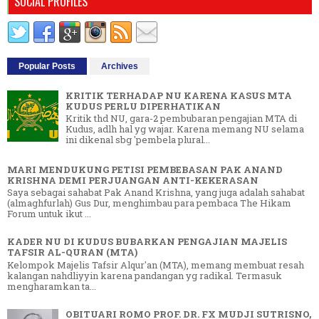
SOCIAL PROFILES
Popular Posts
Archives
KRITIK TERHADAP NU KARENA KASUS MTA
KUDUS PERLU DIPERHATIKAN
Kritik thd NU, gara-2 pembubaran pengajian MTA di
Kudus, adlh hal yg wajar. Karena memang NU selama
ini dikenal sbg 'pembela plural...
MARI MENDUKUNG PETISI PEMBEBASAN PAK ANAND
KRISHNA DEMI PERJUANGAN ANTI-KEKERASAN
Saya sebagai sahabat Pak Anand Krishna, yang juga adalah sahabat
(almaghfurlah) Gus Dur, menghimbau para pembaca The Hikam
Forum untuk ikut ...
KADER NU DI KUDUS BUBARKAN PENGAJIAN MAJELIS
TAFSIR AL-QURAN (MTA)
Kelompok Majelis Tafsir Alqur'an (MTA), memang membuat resah
kalangan nahdliyyin karena pandangan yg radikal. Termasuk
mengharamkan ta...
OBITUARI ROMO PROF. DR. FX MUDJI SUTRISNO,