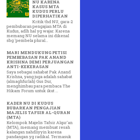
NU KARENA
KASUS MTA
KUDUS PERLU
DIPERHATIKAN
Kritik thd NU, gara-2
pembubaran pengajian MTA di
Kudus, adlh hal yg wajar. Karena
memang NU selama ini dikenal
sbg 'pembela plural...
MARI MENDUKUNG PETISI
PEMBEBASAN PAK ANAND
KRISHNA DEMI PERJUANGAN
ANTI-KEKERASAN
Saya sebagai sahabat Pak Anand
Krishna, yang juga adalah sahabat
(almaghfurlah) Gus Dur,
menghimbau para pembaca The
Hikam Forum untuk ikut ...
KADER NU DI KUDUS
BUBARKAN PENGAJIAN
MAJELIS TAFSIR AL-QURAN
(MTA)
Kelompok Majelis Tafsir Alqur'an
(MTA), memang membuat resah
kalangan nahdliyyin karena
pandangan yg radikal. Termasuk