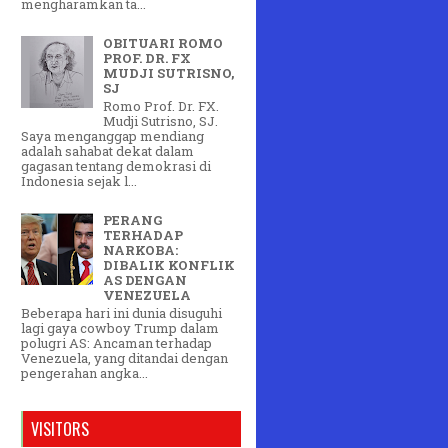
mengharamkan ta...
OBITUARI ROMO
PROF. DR. FX
MUDJI SUTRISNO,
SJ
Romo Prof. Dr. FX.
Mudji Sutrisno, SJ.
Saya menganggap mendiang
adalah sahabat dekat dalam
gagasan tentang demokrasi di
Indonesia sejak l...
PERANG
TERHADAP
NARKOBA:
DIBALIK KONFLIK
AS DENGAN
VENEZUELA
Beberapa hari ini dunia disuguhi
lagi gaya cowboy Trump dalam
polugri AS: Ancaman terhadap
Venezuela, yang ditandai dengan
pengerahan angka...
VISITORS