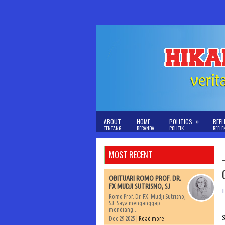
»
ABOUT
HOME
POLITICS
REFL
TENTANG
BERANDA
POLITIK
REFLE
MOST RECENT
OBITUARI ROMO PROF. DR.
FX MUDJI SUTRISNO, SJ
Romo Prof. Dr. FX. Mudji Sutrisno,
SJ. Saya menganggap
mendiang...
S
Dec 29 2025 |
Read more