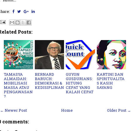
: "Hussss..."
Share:
Related Posts:
TAMASYA
BERNARD
GUYON
KARTINI DAN
ALMAIDAH:
BARUCH:
GUSDURIANS:
SPIRITUALITA
MOBILISASI
DEMOKRASI &
HITUNG
S KASIH
MASSA ATAU
KEDISIPLINAN
CEPAT YANG
SAYANG
PENGAWASAN
KALAH CEPAT
?
← Newer Post
Home
Older Post →
0 comments: