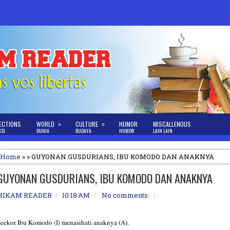
»
»
ECTIONS
WORLD
CULTURE
HUMOR
MISCALLENOUS
KSI
DUNIA
BUDAYA
HUMOR
LAIN LAIN
Home
» » GUYONAN GUSDURIANS, IBU KOMODO DAN ANAKNYA
GUYONAN GUSDURIANS, IBU KOMODO DAN ANAKNYA
HIKAM READER
10:18 AM
No comments:
eekor Ibu Komodo (I) menasihati anaknya (A).