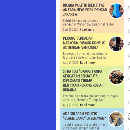
BICARA POLITIK IDENTITAS:
ANTARA NEW YORK DENGAN
JAKARTA
Politik AS kadang tak beda
dengan di Wakanda, dalam hal faktor...
Sep 05 2025 |
Read more
I
PERANG TERHADAP
A
NARKOBA: DIBALIK KONFLIK
AS DENGAN VENEZUELA
Beberapa hari ini dunia disuguhi
I
lagi gaya cowboy Trump dalam...
Aug 25 2025 |
Read more
A
STRATEGI "DAMAI TANPA
GENCATAN SENJATA"?:
I
DIPLOMASI TRUMP
HENTIKAN PERANG RUSIA-
UKRAINA
A
Pertemuan antara dua pemimpin negara
adikuasa, Presiden Trump dan...
I
Aug 21 2025 |
Read more
ADA SULAPAN POLITIK
A
k
"BLAME GAME" DI SENAYAN?
Taktik main cari kesalahan mesti
diwaspadai jangan sampai