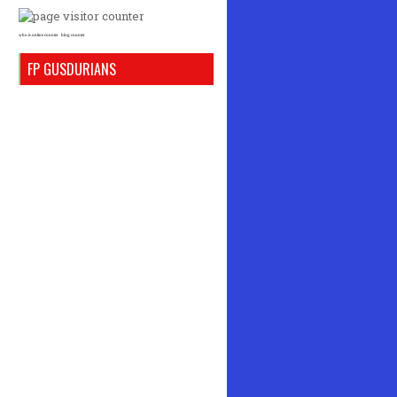
who is online counter
blog counter
FP GUSDURIANS