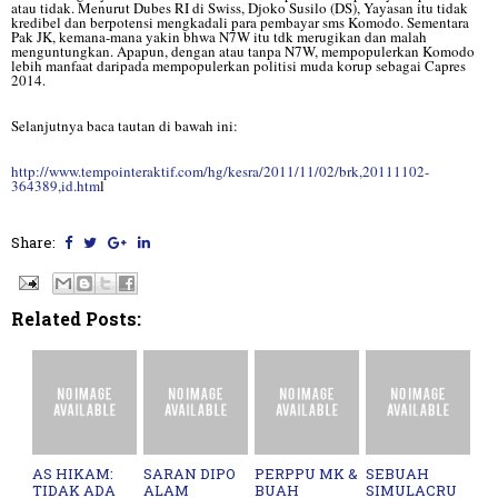
atau tidak. Menurut Dubes RI di Swiss, Djoko Susilo (DS), Yayasan itu tidak
kredibel dan berpotensi mengkadali para pembayar sms Komodo. Sementara
Pak JK, kemana-mana yakin bhwa N7W itu tdk merugikan dan malah
menguntungkan. Apapun, dengan atau tanpa N7W, mempopulerkan Komodo
lebih manfaat daripada mempopulerkan politisi muda korup sebagai Capres
2014.
Selanjutnya baca tautan di bawah ini:
http://www.tempointeraktif.com/hg/kesra/2011/11/02/brk,20111102-
364389,id.htm
l
Share:
Related Posts:
AS HIKAM:
SARAN DIPO
PERPPU MK &
SEBUAH
TIDAK ADA
ALAM
BUAH
SIMULACRU