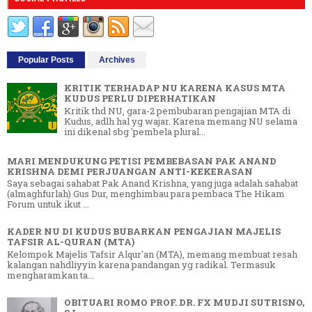
Popular Posts
Archives
KRITIK TERHADAP NU KARENA KASUS MTA
KUDUS PERLU DIPERHATIKAN
Kritik thd NU, gara-2 pembubaran pengajian MTA di
Kudus, adlh hal yg wajar. Karena memang NU selama
ini dikenal sbg 'pembela plural...
MARI MENDUKUNG PETISI PEMBEBASAN PAK ANAND
KRISHNA DEMI PERJUANGAN ANTI-KEKERASAN
Saya sebagai sahabat Pak Anand Krishna, yang juga adalah sahabat
(almaghfurlah) Gus Dur, menghimbau para pembaca The Hikam
Forum untuk ikut ...
KADER NU DI KUDUS BUBARKAN PENGAJIAN MAJELIS
TAFSIR AL-QURAN (MTA)
Kelompok Majelis Tafsir Alqur'an (MTA), memang membuat resah
kalangan nahdliyyin karena pandangan yg radikal. Termasuk
mengharamkan ta...
OBITUARI ROMO PROF. DR. FX MUDJI SUTRISNO,