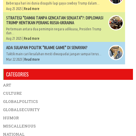
Beberapa hari ini dunia disuguhi lagi gaya cowboy Trump dalam...
Aug 25 2025 |
Read more
STRATEGI "DAMAI TANPA GENCATAN SENJATA"?: DIPLOMASI
TRUMP HENTIKAN PERANG RUSIA-UKRAINA
Pertemuan antara dua pemimpin negara adikuasa, Presiden Trump
dan...
Aug 21 2025 |
Read more
ADA SULAPAN POLITIK "BLAME GAME" DI SENAYAN?
Taktik main cari kesalahan mesti diwaspadai jangan sampai terus...
Mar 22 2023 |
Read more
CATEGORIES
ART
CULTURE
GLOBALPOLITICS
GLOBALSECURITY
HUMOR
MISCALLENOUS
NATIONAL