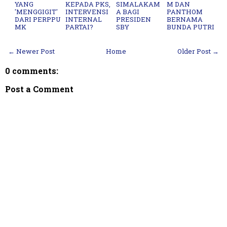
YANG
KEPADA PKS,
SIMALAKAM
M DAN
'MENGGIGIT'
INTERVENSI
A BAGI
PANTHOM
DARI PERPPU
INTERNAL
PRESIDEN
BERNAMA
MK
PARTAI?
SBY
BUNDA PUTRI
← Newer Post
Home
Older Post →
0 comments:
Post a Comment