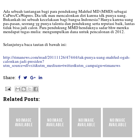
Ada sebuah tantangan bagi para pendukung Mahfud MD (MMD) sebagai
CaPres/CaWapres. Dia tdk mau mencalonkan diri karena tdk punya uang.
Bukankah ini sebuah kecelakaan bagi bangsa Indonesia? Hanya karena uang
pas-pasan, seorang yg punya talenta dan pendukung serta reputasi baik, lantas
tidak bisa jadi calon. Para pendukung MMD hendaknya sadar bhw mereka
mendapat tugas mulia: mengumpulkan dana untuk pencalonan di 2012.
Selanjutnya baca tautan di bawah ini:
http://rimanews.com/read/20111126/47444/tak-punya-uang-mahfud-ogah-
calonkan-jadi-presiden?
utm_source=dlvr.it&utm_medium=twitter&utm_campaign=rimanews
Share:
Related Posts: