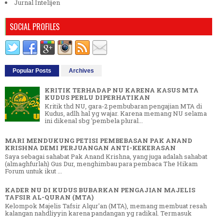
Jurnal Intelijen
SOCIAL PROFILES
Popular Posts
Archives
KRITIK TERHADAP NU KARENA KASUS MTA
KUDUS PERLU DIPERHATIKAN
Kritik thd NU, gara-2 pembubaran pengajian MTA di
Kudus, adlh hal yg wajar. Karena memang NU selama
ini dikenal sbg 'pembela plural...
MARI MENDUKUNG PETISI PEMBEBASAN PAK ANAND
KRISHNA DEMI PERJUANGAN ANTI-KEKERASAN
Saya sebagai sahabat Pak Anand Krishna, yang juga adalah sahabat
(almaghfurlah) Gus Dur, menghimbau para pembaca The Hikam
Forum untuk ikut ...
KADER NU DI KUDUS BUBARKAN PENGAJIAN MAJELIS
TAFSIR AL-QURAN (MTA)
Kelompok Majelis Tafsir Alqur'an (MTA), memang membuat resah
kalangan nahdliyyin karena pandangan yg radikal. Termasuk