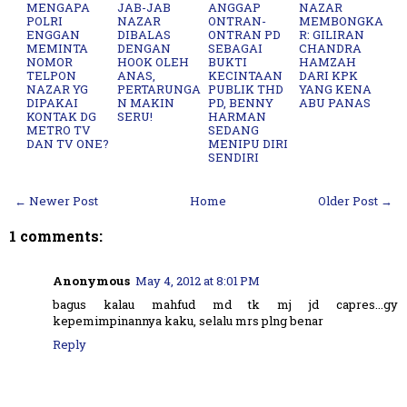
MENGAPA
JAB-JAB
ANGGAP
NAZAR
POLRI
NAZAR
ONTRAN-
MEMBONGKA
ENGGAN
DIBALAS
ONTRAN PD
R: GILIRAN
MEMINTA
DENGAN
SEBAGAI
CHANDRA
NOMOR
HOOK OLEH
BUKTI
HAMZAH
TELPON
ANAS,
KECINTAAN
DARI KPK
NAZAR YG
PERTARUNGA
PUBLIK THD
YANG KENA
DIPAKAI
N MAKIN
PD, BENNY
ABU PANAS
KONTAK DG
SERU!
HARMAN
METRO TV
SEDANG
DAN TV ONE?
MENIPU DIRI
SENDIRI
← Newer Post
Home
Older Post →
1 comments:
Anonymous
May 4, 2012 at 8:01 PM
bagus kalau mahfud md tk mj jd capres...gy
kepemimpinannya kaku, selalu mrs plng benar
Reply