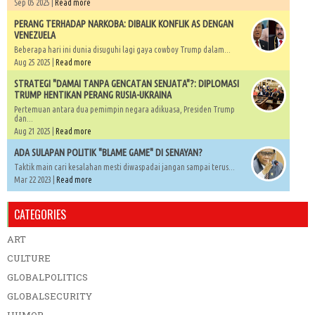
Sep 05 2025 |
Read more
PERANG TERHADAP NARKOBA: DIBALIK KONFLIK AS DENGAN
VENEZUELA
Beberapa hari ini dunia disuguhi lagi gaya cowboy Trump dalam...
Aug 25 2025 |
Read more
STRATEGI "DAMAI TANPA GENCATAN SENJATA"?: DIPLOMASI
TRUMP HENTIKAN PERANG RUSIA-UKRAINA
Pertemuan antara dua pemimpin negara adikuasa, Presiden Trump
dan...
Aug 21 2025 |
Read more
ADA SULAPAN POLITIK "BLAME GAME" DI SENAYAN?
Taktik main cari kesalahan mesti diwaspadai jangan sampai terus...
Mar 22 2023 |
Read more
CATEGORIES
ART
CULTURE
GLOBALPOLITICS
GLOBALSECURITY
HUMOR