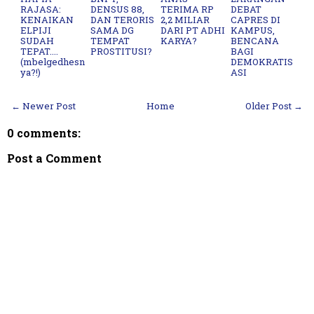
RAJASA:
DENSUS 88,
TERIMA RP
DEBAT
KENAIKAN
DAN TERORIS
2,2 MILIAR
CAPRES DI
ELPIJI
SAMA DG
DARI PT ADHI
KAMPUS,
SUDAH
TEMPAT
KARYA?
BENCANA
TEPAT....
PROSTITUSI?
BAGI
(mbelgedhesn
DEMOKRATIS
ya?!)
ASI
← Newer Post
Home
Older Post →
0 comments:
Post a Comment