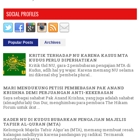
SOCIAL PROFILES
Popular Posts
Archives
KRITIK TERHADAP NU KARENA KASUS MTA
KUDUS PERLU DIPERHATIKAN
Kritik thd NU, gara-2 pembubaran pengajian MTA di
Kudus, adlh hal yg wajar. Karena memang NU selama
ini dikenal sbg 'pembela plural...
MARI MENDUKUNG PETISI PEMBEBASAN PAK ANAND
KRISHNA DEMI PERJUANGAN ANTI-KEKERASAN
Saya sebagai sahabat Pak Anand Krishna, yang juga adalah sahabat
(almaghfurlah) Gus Dur, menghimbau para pembaca The Hikam
Forum untuk ikut ...
KADER NU DI KUDUS BUBARKAN PENGAJIAN MAJELIS
TAFSIR AL-QURAN (MTA)
Kelompok Majelis Tafsir Alqur'an (MTA), memang membuat resah
kalangan nahdliyyin karena pandangan yg radikal. Termasuk
mengharamkan ta...