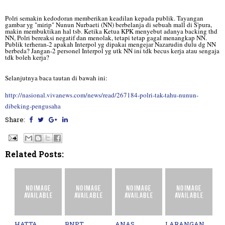
Polri semakin kedodoran memberikan keadilan kepada publik. Tayangan
gambar yg "mirip" Nunun Nurbaeti (NN) berbelanja di sebuah mall di S'pura,
makin membuktikan hal tsb. Ketika Ketua KPK menyebut adanya backing thd
NN, Polri bereaksi negatif dan menolak, tetapi tetap gagal menangkap NN.
Publik terheran-2 apakah Interpol yg dipakai mengejar Nazarudin dulu dg NN
berbeda? Jangan-2 personel Interpol yg utk NN ini tdk becus kerja atau sengaja
tdk boleh kerja?
Selanjutnya baca tautan di bawah ini:
http://nasional.vivanews.com/news/read/267184-polri-tak-tahu-nunun-
dibeking-pengusaha
Share:
Related Posts:
HATTA
BNPT,
ANAS
LARANGAN