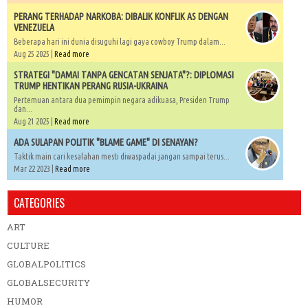
PERANG TERHADAP NARKOBA: DIBALIK KONFLIK AS DENGAN
VENEZUELA
Beberapa hari ini dunia disuguhi lagi gaya cowboy Trump dalam...
Aug 25 2025 |
Read more
STRATEGI "DAMAI TANPA GENCATAN SENJATA"?: DIPLOMASI
TRUMP HENTIKAN PERANG RUSIA-UKRAINA
Pertemuan antara dua pemimpin negara adikuasa, Presiden Trump
dan...
Aug 21 2025 |
Read more
ADA SULAPAN POLITIK "BLAME GAME" DI SENAYAN?
Taktik main cari kesalahan mesti diwaspadai jangan sampai terus...
Mar 22 2023 |
Read more
CATEGORIES
ART
CULTURE
GLOBALPOLITICS
GLOBALSECURITY
HUMOR