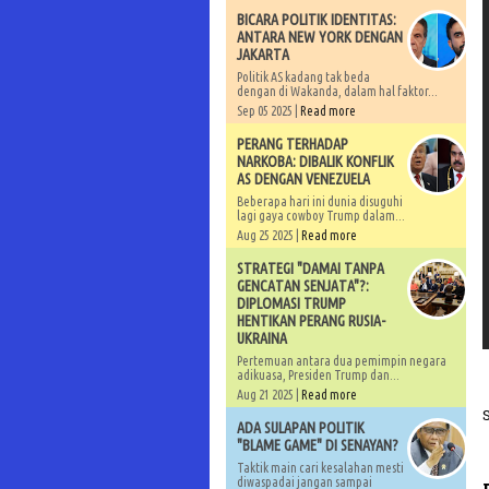
BICARA POLITIK IDENTITAS:
ANTARA NEW YORK DENGAN
JAKARTA
Politik AS kadang tak beda
dengan di Wakanda, dalam hal faktor...
Sep 05 2025 |
Read more
PERANG TERHADAP
NARKOBA: DIBALIK KONFLIK
AS DENGAN VENEZUELA
Beberapa hari ini dunia disuguhi
lagi gaya cowboy Trump dalam...
Aug 25 2025 |
Read more
STRATEGI "DAMAI TANPA
GENCATAN SENJATA"?:
DIPLOMASI TRUMP
HENTIKAN PERANG RUSIA-
UKRAINA
Pertemuan antara dua pemimpin negara
adikuasa, Presiden Trump dan...
Aug 21 2025 |
Read more
ADA SULAPAN POLITIK
"BLAME GAME" DI SENAYAN?
Taktik main cari kesalahan mesti
diwaspadai jangan sampai