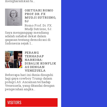
mengharamkan ta...
OBITUARI ROMO
PROF. DR. FX
MUDJI SUTRISNO,
SJ
Romo Prof. Dr. FX.
Mudji Sutrisno, SJ.
Saya menganggap mendiang
adalah sahabat dekat dalam
gagasan tentang demokrasi di
Indonesia sejak l...
PERANG
TERHADAP
NARKOBA:
DIBALIK KONFLIK
AS DENGAN
VENEZUELA
Beberapa hari ini dunia disuguhi
lagi gaya cowboy Trump dalam
polugri AS: Ancaman terhadap
Venezuela, yang ditandai dengan
pengerahan angka...
VISITORS