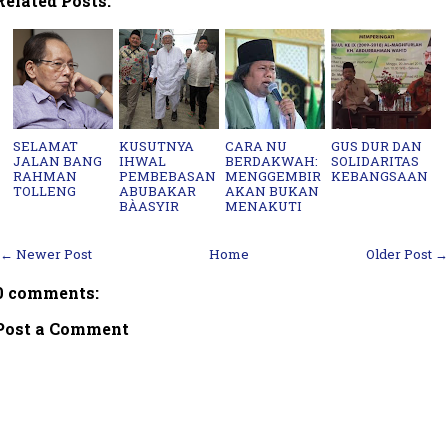
Related Posts:
SELAMAT
KUSUTNYA
CARA NU
GUS DUR DAN
JALAN BANG
IHWAL
BERDAKWAH:
SOLIDARITAS
RAHMAN
PEMBEBASAN
MENGGEMBIR
KEBANGSAAN
TOLLENG
ABUBAKAR
AKAN BUKAN
BÀASYIR
MENAKUTI
← Newer Post
Home
Older Post →
0 comments:
Post a Comment