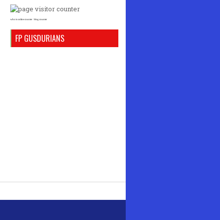
who is online counter
blog counter
FP GUSDURIANS