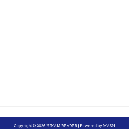
Copyright ©
2026
HIKAM READER
| Powered by
MASH