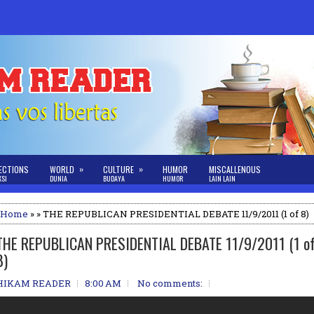
»
»
ECTIONS
WORLD
CULTURE
HUMOR
MISCALLENOUS
KSI
DUNIA
BUDAYA
HUMOR
LAIN LAIN
Home
» » THE REPUBLICAN PRESIDENTIAL DEBATE 11/9/2011 (1 of 8)
THE REPUBLICAN PRESIDENTIAL DEBATE 11/9/2011 (1 o
8)
HIKAM READER
8:00 AM
No comments: