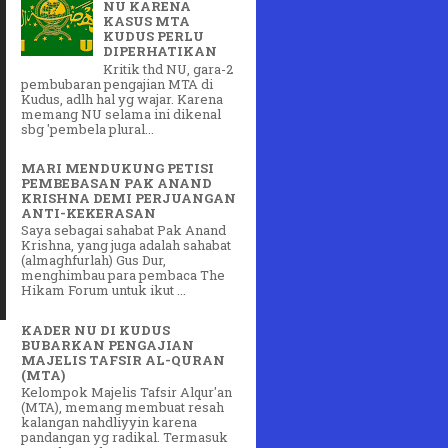
NU KARENA
KASUS MTA
KUDUS PERLU
DIPERHATIKAN
Kritik thd NU, gara-2
pembubaran pengajian MTA di
Kudus, adlh hal yg wajar. Karena
memang NU selama ini dikenal
sbg 'pembela plural...
MARI MENDUKUNG PETISI
PEMBEBASAN PAK ANAND
KRISHNA DEMI PERJUANGAN
ANTI-KEKERASAN
Saya sebagai sahabat Pak Anand
Krishna, yang juga adalah sahabat
(almaghfurlah) Gus Dur,
menghimbau para pembaca The
Hikam Forum untuk ikut ...
KADER NU DI KUDUS
BUBARKAN PENGAJIAN
MAJELIS TAFSIR AL-QURAN
(MTA)
Kelompok Majelis Tafsir Alqur'an
(MTA), memang membuat resah
kalangan nahdliyyin karena
pandangan yg radikal. Termasuk