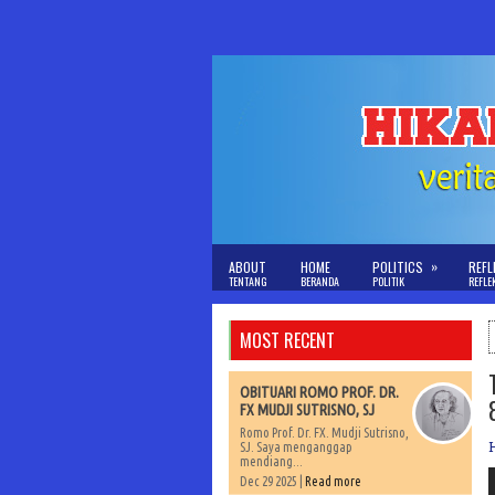
»
ABOUT
HOME
POLITICS
REFL
TENTANG
BERANDA
POLITIK
REFLE
MOST RECENT
OBITUARI ROMO PROF. DR.
FX MUDJI SUTRISNO, SJ
Romo Prof. Dr. FX. Mudji Sutrisno,
SJ. Saya menganggap
mendiang...
Dec 29 2025 |
Read more