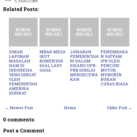
Related Posts:
SIMAK
MBAK MEGA
JAWABAN
PENEMBAKA
LAPORAN
IKUT
PEMERINTAH
N SATPAM
MASALAH
KOMENTAR
RI DALAM
IPB OLEH
HAM DI
SOAL LADY
SIDANG UPR-
PENCURI
INDONESIA
GAGA
PBB DINILAI
MOTOR,
YANG DIBUAT
MENGECEWA
MUNGKIN
OLEH
KAN
BUKAN
PEMERINTAH
CURAS BIASA
AMERIKA
SERIKAT
← Newer Post
Home
Older Post →
0 comments:
Post a Comment