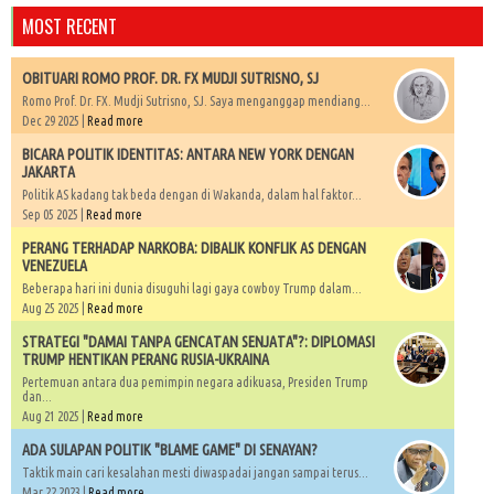
MOST RECENT
OBITUARI ROMO PROF. DR. FX MUDJI SUTRISNO, SJ
Romo Prof. Dr. FX. Mudji Sutrisno, SJ. Saya menganggap mendiang...
Dec 29 2025 |
Read more
BICARA POLITIK IDENTITAS: ANTARA NEW YORK DENGAN
JAKARTA
Politik AS kadang tak beda dengan di Wakanda, dalam hal faktor...
Sep 05 2025 |
Read more
PERANG TERHADAP NARKOBA: DIBALIK KONFLIK AS DENGAN
VENEZUELA
Beberapa hari ini dunia disuguhi lagi gaya cowboy Trump dalam...
Aug 25 2025 |
Read more
STRATEGI "DAMAI TANPA GENCATAN SENJATA"?: DIPLOMASI
TRUMP HENTIKAN PERANG RUSIA-UKRAINA
Pertemuan antara dua pemimpin negara adikuasa, Presiden Trump
dan...
Aug 21 2025 |
Read more
ADA SULAPAN POLITIK "BLAME GAME" DI SENAYAN?
Taktik main cari kesalahan mesti diwaspadai jangan sampai terus...
Mar 22 2023 |
Read more