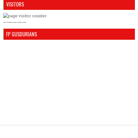
VISITORS
who is online counter
blog counter
FP GUSDURIANS