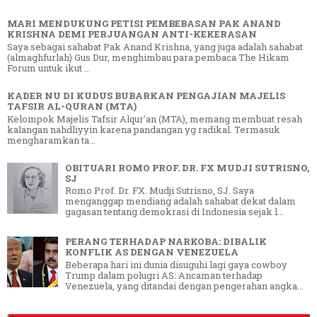
MARI MENDUKUNG PETISI PEMBEBASAN PAK ANAND
KRISHNA DEMI PERJUANGAN ANTI-KEKERASAN
Saya sebagai sahabat Pak Anand Krishna, yang juga adalah sahabat
(almaghfurlah) Gus Dur, menghimbau para pembaca The Hikam
Forum untuk ikut ...
KADER NU DI KUDUS BUBARKAN PENGAJIAN MAJELIS
TAFSIR AL-QURAN (MTA)
Kelompok Majelis Tafsir Alqur'an (MTA), memang membuat resah
kalangan nahdliyyin karena pandangan yg radikal. Termasuk
mengharamkan ta...
OBITUARI ROMO PROF. DR. FX MUDJI SUTRISNO,
SJ
Romo Prof. Dr. FX. Mudji Sutrisno, SJ. Saya
menganggap mendiang adalah sahabat dekat dalam
gagasan tentang demokrasi di Indonesia sejak l...
PERANG TERHADAP NARKOBA: DIBALIK
KONFLIK AS DENGAN VENEZUELA
Beberapa hari ini dunia disuguhi lagi gaya cowboy
Trump dalam polugri AS: Ancaman terhadap
Venezuela, yang ditandai dengan pengerahan angka...