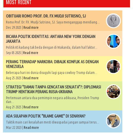
MOST RECENT
OBITUARI ROMO PROF. DR. FX MUDJI SUTRISNO, SJ
Romo Prof. Dr. FX. Mudji Sutrisno, SJ. Saya menganggap mendiang...
Dec 29 2025 |
Read more
BICARA POLITIK IDENTITAS: ANTARA NEW YORK DENGAN
JAKARTA
Politik AS kadang tak beda dengan di Wakanda, dalam hal faktor...
Sep 05 2025 |
Read more
PERANG TERHADAP NARKOBA: DIBALIK KONFLIK AS DENGAN
VENEZUELA
Beberapa hari ini dunia disuguhi lagi gaya cowboy Trump dalam...
Aug 25 2025 |
Read more
STRATEGI "DAMAI TANPA GENCATAN SENJATA"?: DIPLOMASI
TRUMP HENTIKAN PERANG RUSIA-UKRAINA
Pertemuan antara dua pemimpin negara adikuasa, Presiden Trump
dan...
Aug 21 2025 |
Read more
ADA SULAPAN POLITIK "BLAME GAME" DI SENAYAN?
Taktik main cari kesalahan mesti diwaspadai jangan sampai terus...
Mar 22 2023 |
Read more