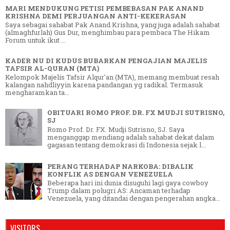
MARI MENDUKUNG PETISI PEMBEBASAN PAK ANAND
KRISHNA DEMI PERJUANGAN ANTI-KEKERASAN
Saya sebagai sahabat Pak Anand Krishna, yang juga adalah sahabat
(almaghfurlah) Gus Dur, menghimbau para pembaca The Hikam
Forum untuk ikut ...
KADER NU DI KUDUS BUBARKAN PENGAJIAN MAJELIS
TAFSIR AL-QURAN (MTA)
Kelompok Majelis Tafsir Alqur'an (MTA), memang membuat resah
kalangan nahdliyyin karena pandangan yg radikal. Termasuk
mengharamkan ta...
OBITUARI ROMO PROF. DR. FX MUDJI SUTRISNO,
SJ
Romo Prof. Dr. FX. Mudji Sutrisno, SJ. Saya
menganggap mendiang adalah sahabat dekat dalam
gagasan tentang demokrasi di Indonesia sejak l...
PERANG TERHADAP NARKOBA: DIBALIK
KONFLIK AS DENGAN VENEZUELA
Beberapa hari ini dunia disuguhi lagi gaya cowboy
Trump dalam polugri AS: Ancaman terhadap
Venezuela, yang ditandai dengan pengerahan angka...
VISITORS