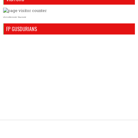
who is online counter
blog counter
FP GUSDURIANS