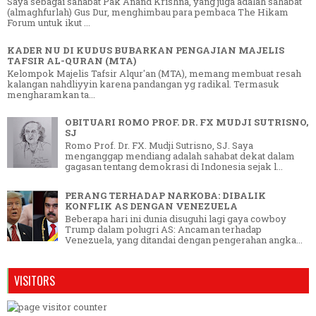
Saya sebagai sahabat Pak Anand Krishna, yang juga adalah sahabat
(almaghfurlah) Gus Dur, menghimbau para pembaca The Hikam
Forum untuk ikut ...
KADER NU DI KUDUS BUBARKAN PENGAJIAN MAJELIS
TAFSIR AL-QURAN (MTA)
Kelompok Majelis Tafsir Alqur'an (MTA), memang membuat resah
kalangan nahdliyyin karena pandangan yg radikal. Termasuk
mengharamkan ta...
OBITUARI ROMO PROF. DR. FX MUDJI SUTRISNO,
SJ
Romo Prof. Dr. FX. Mudji Sutrisno, SJ. Saya
menganggap mendiang adalah sahabat dekat dalam
gagasan tentang demokrasi di Indonesia sejak l...
PERANG TERHADAP NARKOBA: DIBALIK
KONFLIK AS DENGAN VENEZUELA
Beberapa hari ini dunia disuguhi lagi gaya cowboy
Trump dalam polugri AS: Ancaman terhadap
Venezuela, yang ditandai dengan pengerahan angka...
VISITORS