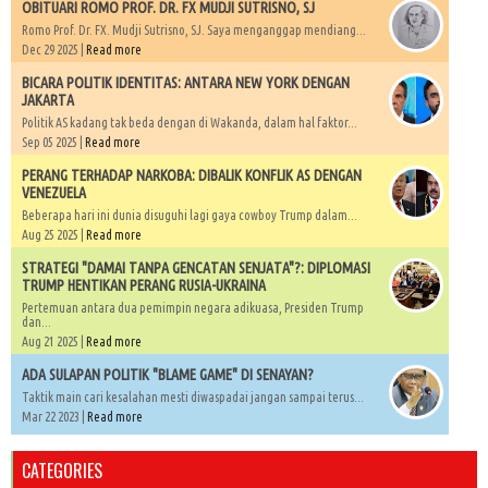
OBITUARI ROMO PROF. DR. FX MUDJI SUTRISNO, SJ
Romo Prof. Dr. FX. Mudji Sutrisno, SJ. Saya menganggap mendiang...
Dec 29 2025 |
Read more
BICARA POLITIK IDENTITAS: ANTARA NEW YORK DENGAN
JAKARTA
Politik AS kadang tak beda dengan di Wakanda, dalam hal faktor...
Sep 05 2025 |
Read more
PERANG TERHADAP NARKOBA: DIBALIK KONFLIK AS DENGAN
VENEZUELA
Beberapa hari ini dunia disuguhi lagi gaya cowboy Trump dalam...
Aug 25 2025 |
Read more
STRATEGI "DAMAI TANPA GENCATAN SENJATA"?: DIPLOMASI
TRUMP HENTIKAN PERANG RUSIA-UKRAINA
Pertemuan antara dua pemimpin negara adikuasa, Presiden Trump
dan...
Aug 21 2025 |
Read more
ADA SULAPAN POLITIK "BLAME GAME" DI SENAYAN?
Taktik main cari kesalahan mesti diwaspadai jangan sampai terus...
Mar 22 2023 |
Read more
CATEGORIES