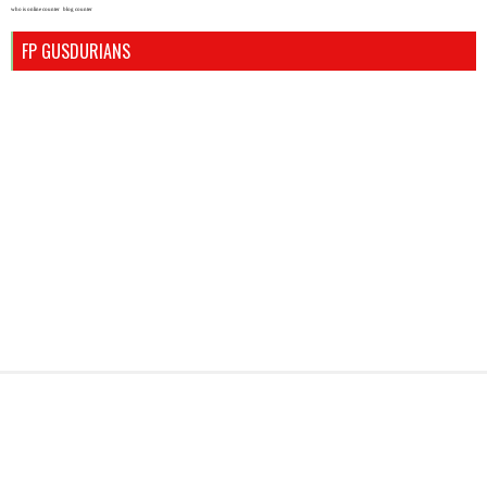
who is online counter
blog counter
FP GUSDURIANS