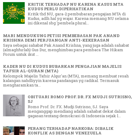
KRITIK TERHADAP NU KARENA KASUS MTA
KUDUS PERLU DIPERHATIKAN
Kritik thd NU, gara-2 pembubaran pengajian MTA di
Kudus, adlh hal yg wajar. Karena memang NU selama
ini dikenal sbg 'pembela plural...
MARI MENDUKUNG PETISI PEMBEBASAN PAK ANAND
KRISHNA DEMI PERJUANGAN ANTI-KEKERASAN
Saya sebagai sahabat Pak Anand Krishna, yang juga adalah sahabat
(almaghfurlah) Gus Dur, menghimbau para pembaca The Hikam
Forum untuk ikut ...
KADER NU DI KUDUS BUBARKAN PENGAJIAN MAJELIS
TAFSIR AL-QURAN (MTA)
Kelompok Majelis Tafsir Alqur'an (MTA), memang membuat resah
kalangan nahdliyyin karena pandangan yg radikal. Termasuk
mengharamkan ta...
OBITUARI ROMO PROF. DR. FX MUDJI SUTRISNO,
SJ
Romo Prof. Dr. FX. Mudji Sutrisno, SJ. Saya
menganggap mendiang adalah sahabat dekat dalam
gagasan tentang demokrasi di Indonesia sejak l...
PERANG TERHADAP NARKOBA: DIBALIK
KONFLIK AS DENGAN VENEZUELA