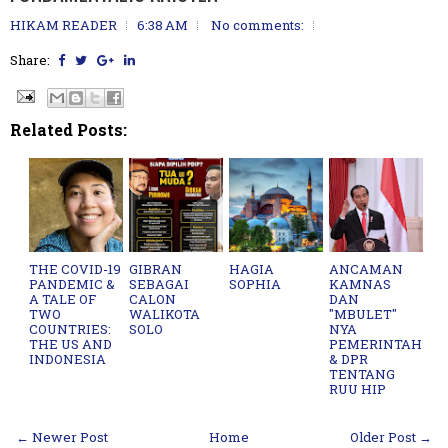
HIKAM READER
6:38 AM
No comments:
Share:
Related Posts:
THE COVID-19
GIBRAN
HAGIA
ANCAMAN
PANDEMIC &
SEBAGAI
SOPHIA
KAMNAS
A TALE OF
CALON
DAN
TWO
WALIKOTA
"MBULET"
COUNTRIES:
SOLO
NYA
THE US AND
PEMERINTAH
INDONESIA
& DPR
TENTANG
RUU HIP
← Newer Post
Home
Older Post →