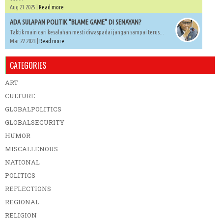
Aug 21 2025 |
Read more
ADA SULAPAN POLITIK "BLAME GAME" DI SENAYAN?
Taktik main cari kesalahan mesti diwaspadai jangan sampai terus...
Mar 22 2023 |
Read more
CATEGORIES
ART
CULTURE
GLOBALPOLITICS
GLOBALSECURITY
HUMOR
MISCALLENOUS
NATIONAL
POLITICS
REFLECTIONS
REGIONAL
RELIGION