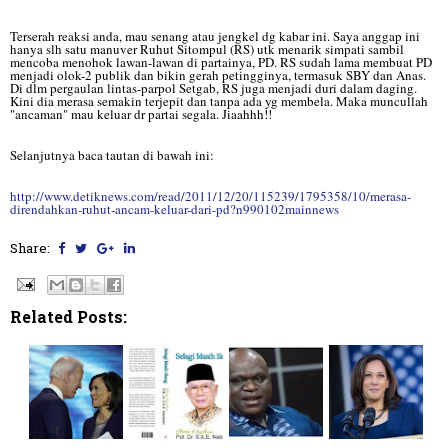
Terserah reaksi anda, mau senang atau jengkel dg kabar ini. Saya anggap ini
hanya slh satu manuver Ruhut Sitompul (RS) utk menarik simpati sambil
mencoba menohok lawan-lawan di partainya, PD. RS sudah lama membuat PD
menjadi olok-2 publik dan bikin gerah petingginya, termasuk SBY dan Anas.
Di dlm pergaulan lintas-parpol Setgab, RS juga menjadi duri dalam daging.
Kini dia merasa semakin terjepit dan tanpa ada yg membela. Maka muncullah
"ancaman" mau keluar dr partai segala. Jiaahhh!!
Selanjutnya baca tautan di bawah ini:
http://www.detiknews.com/read/2011/12/20/115239/1795358/10/merasa-
direndahkan-ruhut-ancam-keluar-dari-pd?n990102mainnews
Share:
Related Posts: