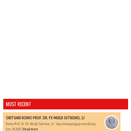
MOST RECENT
OBITUARI ROMO PROF. DR. FX MUDJI SUTRISNO, SJ
Romo Prof. Dr. FX. Mudji Sutrisno, SJ. Saya menganggap mendiang...
Dec 29 2025 |
Read more