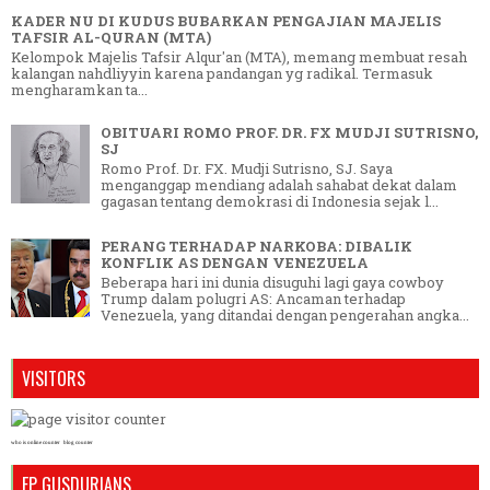
KADER NU DI KUDUS BUBARKAN PENGAJIAN MAJELIS
TAFSIR AL-QURAN (MTA)
Kelompok Majelis Tafsir Alqur'an (MTA), memang membuat resah
kalangan nahdliyyin karena pandangan yg radikal. Termasuk
mengharamkan ta...
OBITUARI ROMO PROF. DR. FX MUDJI SUTRISNO,
SJ
Romo Prof. Dr. FX. Mudji Sutrisno, SJ. Saya
menganggap mendiang adalah sahabat dekat dalam
gagasan tentang demokrasi di Indonesia sejak l...
PERANG TERHADAP NARKOBA: DIBALIK
KONFLIK AS DENGAN VENEZUELA
Beberapa hari ini dunia disuguhi lagi gaya cowboy
Trump dalam polugri AS: Ancaman terhadap
Venezuela, yang ditandai dengan pengerahan angka...
VISITORS
who is online counter
blog counter
FP GUSDURIANS