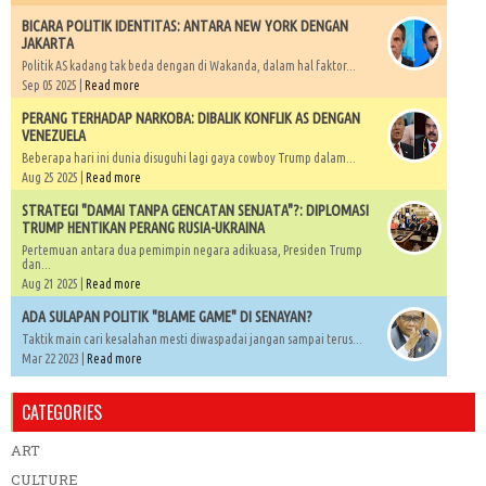
BICARA POLITIK IDENTITAS: ANTARA NEW YORK DENGAN
JAKARTA
Politik AS kadang tak beda dengan di Wakanda, dalam hal faktor...
Sep 05 2025 |
Read more
PERANG TERHADAP NARKOBA: DIBALIK KONFLIK AS DENGAN
VENEZUELA
Beberapa hari ini dunia disuguhi lagi gaya cowboy Trump dalam...
Aug 25 2025 |
Read more
STRATEGI "DAMAI TANPA GENCATAN SENJATA"?: DIPLOMASI
TRUMP HENTIKAN PERANG RUSIA-UKRAINA
Pertemuan antara dua pemimpin negara adikuasa, Presiden Trump
dan...
Aug 21 2025 |
Read more
ADA SULAPAN POLITIK "BLAME GAME" DI SENAYAN?
Taktik main cari kesalahan mesti diwaspadai jangan sampai terus...
Mar 22 2023 |
Read more
CATEGORIES
ART
CULTURE