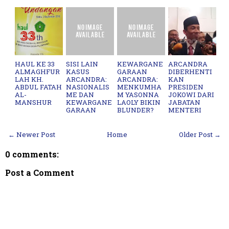
HAUL KE 33
SISI LAIN
KEWARGANE
ARCANDRA
ALMAGHFUR
KASUS
GARAAN
DIBERHENTI
LAH KH.
ARCANDRA:
ARCANDRA:
KAN
ABDUL FATAH
NASIONALIS
MENKUMHA
PRESIDEN
AL-
ME DAN
M YASONNA
JOKOWI DARI
MANSHUR
KEWARGANE
LAOLY BIKIN
JABATAN
GARAAN
BLUNDER?
MENTERI
← Newer Post
Home
Older Post →
0 comments:
Post a Comment