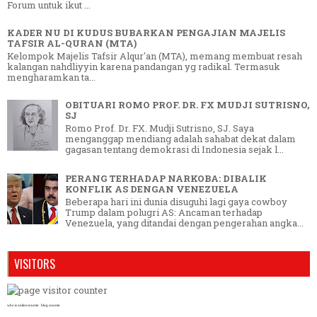
Forum untuk ikut ...
KADER NU DI KUDUS BUBARKAN PENGAJIAN MAJELIS
TAFSIR AL-QURAN (MTA)
Kelompok Majelis Tafsir Alqur'an (MTA), memang membuat resah
kalangan nahdliyyin karena pandangan yg radikal. Termasuk
mengharamkan ta...
OBITUARI ROMO PROF. DR. FX MUDJI SUTRISNO,
SJ
Romo Prof. Dr. FX. Mudji Sutrisno, SJ. Saya
menganggap mendiang adalah sahabat dekat dalam
gagasan tentang demokrasi di Indonesia sejak l...
PERANG TERHADAP NARKOBA: DIBALIK
KONFLIK AS DENGAN VENEZUELA
Beberapa hari ini dunia disuguhi lagi gaya cowboy
Trump dalam polugri AS: Ancaman terhadap
Venezuela, yang ditandai dengan pengerahan angka...
VISITORS
who is online counter
blog counter