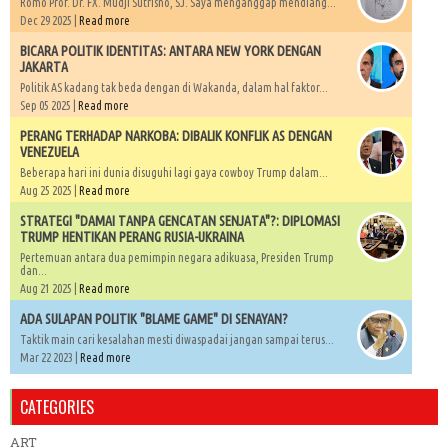
Romo Prof. Dr. FX. Mudji Sutrisno, SJ. Saya menganggap mendiang...
Dec 29 2025 |
Read more
BICARA POLITIK IDENTITAS: ANTARA NEW YORK DENGAN
JAKARTA
Politik AS kadang tak beda dengan di Wakanda, dalam hal faktor...
Sep 05 2025 |
Read more
PERANG TERHADAP NARKOBA: DIBALIK KONFLIK AS DENGAN
VENEZUELA
Beberapa hari ini dunia disuguhi lagi gaya cowboy Trump dalam...
Aug 25 2025 |
Read more
STRATEGI "DAMAI TANPA GENCATAN SENJATA"?: DIPLOMASI
TRUMP HENTIKAN PERANG RUSIA-UKRAINA
Pertemuan antara dua pemimpin negara adikuasa, Presiden Trump
dan...
Aug 21 2025 |
Read more
ADA SULAPAN POLITIK "BLAME GAME" DI SENAYAN?
Taktik main cari kesalahan mesti diwaspadai jangan sampai terus...
Mar 22 2023 |
Read more
CATEGORIES
ART