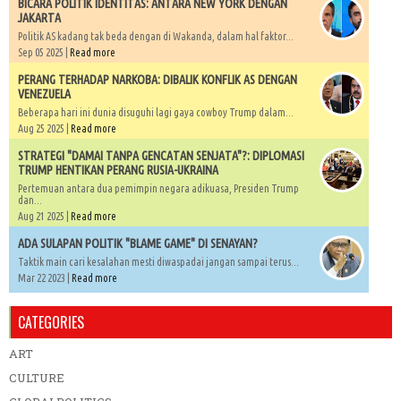
BICARA POLITIK IDENTITAS: ANTARA NEW YORK DENGAN
JAKARTA
Politik AS kadang tak beda dengan di Wakanda, dalam hal faktor...
Sep 05 2025 |
Read more
PERANG TERHADAP NARKOBA: DIBALIK KONFLIK AS DENGAN
VENEZUELA
Beberapa hari ini dunia disuguhi lagi gaya cowboy Trump dalam...
Aug 25 2025 |
Read more
STRATEGI "DAMAI TANPA GENCATAN SENJATA"?: DIPLOMASI
TRUMP HENTIKAN PERANG RUSIA-UKRAINA
Pertemuan antara dua pemimpin negara adikuasa, Presiden Trump
dan...
Aug 21 2025 |
Read more
ADA SULAPAN POLITIK "BLAME GAME" DI SENAYAN?
Taktik main cari kesalahan mesti diwaspadai jangan sampai terus...
Mar 22 2023 |
Read more
CATEGORIES
ART
CULTURE