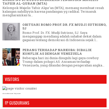
TAFSIR AL-QURAN (MTA)
Kelompok Majelis Tafsir Alqur'an (MTA), memang membuat resah
kalangan nahdliyyin karena pandangan yg radikal. Termasuk
mengharamkan ta...
OBITUARI ROMO PROF. DR. FX MUDJI SUTRISNO,
SJ
Romo Prof. Dr. FX. Mudji Sutrisno, SJ. Saya
menganggap mendiang adalah sahabat dekat dalam
gagasan tentang demokrasi di Indonesia sejak l...
PERANG TERHADAP NARKOBA: DIBALIK
KONFLIK AS DENGAN VENEZUELA
Beberapa hari ini dunia disuguhi lagi gaya cowboy
Trump dalam polugri AS: Ancaman terhadap
Venezuela, yang ditandai dengan pengerahan angka...
VISITORS
who is online counter
blog counter
FP GUSDURIANS