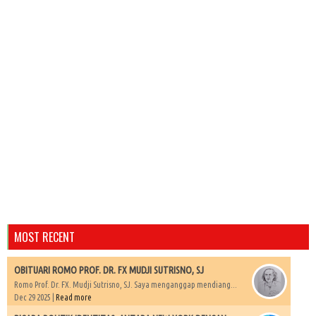
MOST RECENT
OBITUARI ROMO PROF. DR. FX MUDJI SUTRISNO, SJ
Romo Prof. Dr. FX. Mudji Sutrisno, SJ. Saya menganggap mendiang...
Dec 29 2025 |
Read more