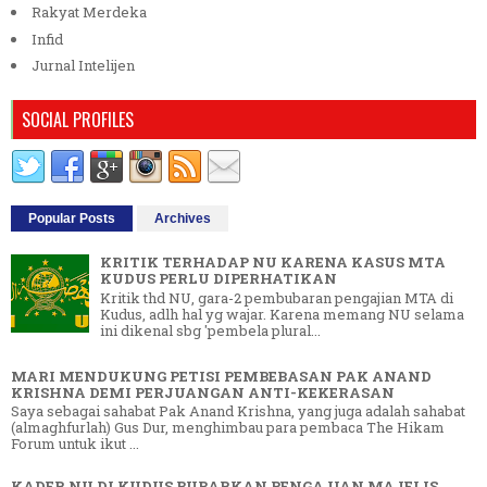
Rakyat Merdeka
Infid
Jurnal Intelijen
SOCIAL PROFILES
Popular Posts
Archives
KRITIK TERHADAP NU KARENA KASUS MTA
KUDUS PERLU DIPERHATIKAN
Kritik thd NU, gara-2 pembubaran pengajian MTA di
Kudus, adlh hal yg wajar. Karena memang NU selama
ini dikenal sbg 'pembela plural...
MARI MENDUKUNG PETISI PEMBEBASAN PAK ANAND
KRISHNA DEMI PERJUANGAN ANTI-KEKERASAN
Saya sebagai sahabat Pak Anand Krishna, yang juga adalah sahabat
(almaghfurlah) Gus Dur, menghimbau para pembaca The Hikam
Forum untuk ikut ...
KADER NU DI KUDUS BUBARKAN PENGAJIAN MAJELIS