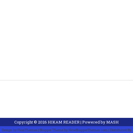
Copyright ©
2026
HIKAM READER
| Powered by
MASH
Design by
FlexiThemes
| Blogger Theme by
NewBloggerThemes.com
| Distributed By