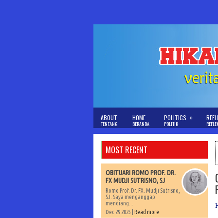
»
ABOUT
HOME
POLITICS
REFL
TENTANG
BERANDA
POLITIK
REFLE
MOST RECENT
OBITUARI ROMO PROF. DR.
FX MUDJI SUTRISNO, SJ
Romo Prof. Dr. FX. Mudji Sutrisno,
SJ. Saya menganggap
mendiang...
Dec 29 2025 |
Read more