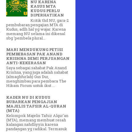
NU KARENA
KASUS MTA
KUDUS PERLU
DIPERHATIKAN
Kritik thd NU, gara-2
pembubaran pengajian MTA di
Kudus, adlh hal yg wajar. Karena
a
memang NU selama ini dikenal
sbg 'pembela plural...
MARI MENDUKUNG PETISI
PEMBEBASAN PAK ANAND
KRISHNA DEMI PERJUANGAN
ANTI-KEKERASAN
Saya sebagai sahabat Pak Anand
Krishna, yang juga adalah sahabat
(almaghfurlah) Gus Dur,
menghimbau para pembaca The
Hikam Forum untuk ikut ...
KADER NU DI KUDUS
BUBARKAN PENGAJIAN
MAJELIS TAFSIR AL-QURAN
(MTA)
Kelompok Majelis Tafsir Alqur'an
(MTA), memang membuat resah
kalangan nahdliyyin karena
pandangan yg radikal. Termasuk