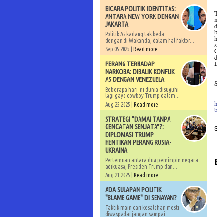
BICARA POLITIK IDENTITAS:
T
ANTARA NEW YORK DENGAN
m
JAKARTA
d
b
Politik AS kadang tak beda
h
dengan di Wakanda, dalam hal faktor...
s
Sep 05 2025 |
Read more
G
d
D
PERANG TERHADAP
NARKOBA: DIBALIK KONFLIK
AS DENGAN VENEZUELA
S
Beberapa hari ini dunia disuguhi
lagi gaya cowboy Trump dalam...
h
Aug 25 2025 |
Read more
STRATEGI "DAMAI TANPA
GENCATAN SENJATA"?:
DIPLOMASI TRUMP
HENTIKAN PERANG RUSIA-
UKRAINA
Pertemuan antara dua pemimpin negara
adikuasa, Presiden Trump dan...
Aug 21 2025 |
Read more
ADA SULAPAN POLITIK
"BLAME GAME" DI SENAYAN?
Taktik main cari kesalahan mesti
diwaspadai jangan sampai