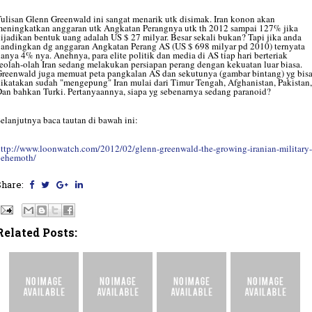
ulisan Glenn Greenwald ini sangat menarik utk disimak. Iran konon akan
eningkatkan anggaran utk Angkatan Perangnya utk th 2012 sampai 127% jika
ijadikan bentuk uang adalah US $ 27 milyar. Besar sekali bukan? Tapi jika anda
andingkan dg anggaran Angkatan Perang AS (US $ 698 milyar pd 2010) ternyata
anya 4% nya. Anehnya, para elite politik dan media di AS tiap hari berteriak
eolah-olah Iran sedang melakukan persiapan perang dengan kekuatan luar biasa.
reenwald juga memuat peta pangkalan AS dan sekutunya (gambar bintang) yg bis
ikatakan sudah "mengepung" Iran mulai dari Timur Tengah, Afghanistan, Pakistan,
an bahkan Turki. Pertanyaannya, siapa yg sebenarnya sedang paranoid?
elanjutnya baca tautan di bawah ini:
ttp://www.loonwatch.com/2012/02/glenn-greenwald-the-growing-iranian-military-
behemoth/
Share:
Related Posts: