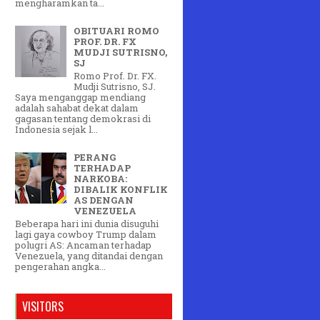
mengharamkan ta...
OBITUARI ROMO
PROF. DR. FX
MUDJI SUTRISNO,
SJ
Romo Prof. Dr. FX.
Mudji Sutrisno, SJ.
Saya menganggap mendiang
adalah sahabat dekat dalam
gagasan tentang demokrasi di
Indonesia sejak l...
PERANG
TERHADAP
NARKOBA:
DIBALIK KONFLIK
AS DENGAN
VENEZUELA
Beberapa hari ini dunia disuguhi
lagi gaya cowboy Trump dalam
polugri AS: Ancaman terhadap
Venezuela, yang ditandai dengan
pengerahan angka...
VISITORS