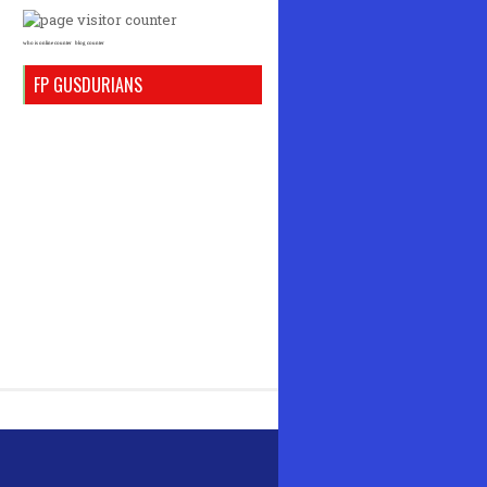
who is online counter
blog counter
FP GUSDURIANS