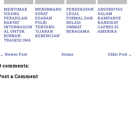
MENYIMAK
MENIMBANG
PENDEKATAN
ABSURDITAS
SIDANG
SURAT
LEGAL
DALAM
PERADILAN
EDARAN
FORMAL DAN
KAMPANYE
RAKYAT
POLRI
RELASI
KANDIDAT
INTERNASION
TENTANG
UMMAT
CAPRES DI
AL UNTUK
'UJARAN
BERAGAMA
AMERIKA
KORBAN
KEBENCIAN'
TRAGEDI 1965
← Newer Post
Home
Older Post →
0 comments:
Post a Comment