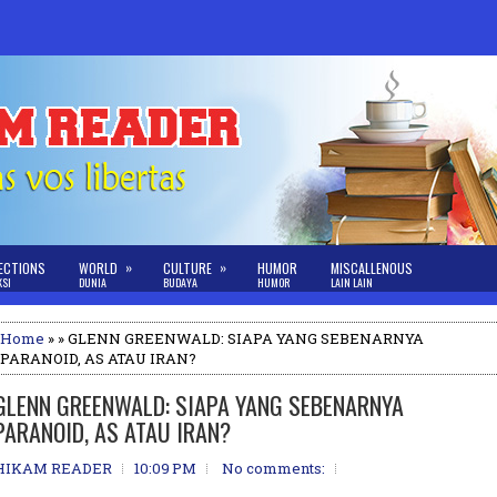
»
»
ECTIONS
WORLD
CULTURE
HUMOR
MISCALLENOUS
KSI
DUNIA
BUDAYA
HUMOR
LAIN LAIN
Home
» » GLENN GREENWALD: SIAPA YANG SEBENARNYA
PARANOID, AS ATAU IRAN?
GLENN GREENWALD: SIAPA YANG SEBENARNYA
PARANOID, AS ATAU IRAN?
HIKAM READER
10:09 PM
No comments: