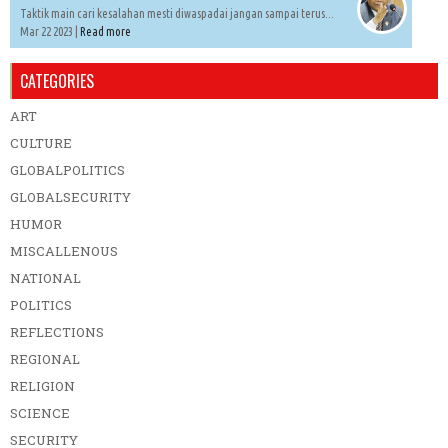
Taktik main cari kesalahan mesti diwaspadai jangan sampai terus...
Mar 22 2023 |
Read more
CATEGORIES
ART
CULTURE
GLOBALPOLITICS
GLOBALSECURITY
HUMOR
MISCALLENOUS
NATIONAL
POLITICS
REFLECTIONS
REGIONAL
RELIGION
SCIENCE
SECURITY