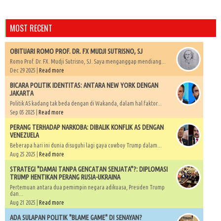
MOST RECENT
OBITUARI ROMO PROF. DR. FX MUDJI SUTRISNO, SJ
Romo Prof. Dr. FX. Mudji Sutrisno, SJ. Saya menganggap mendiang...
Dec 29 2025 |
Read more
BICARA POLITIK IDENTITAS: ANTARA NEW YORK DENGAN
JAKARTA
Politik AS kadang tak beda dengan di Wakanda, dalam hal faktor...
Sep 05 2025 |
Read more
PERANG TERHADAP NARKOBA: DIBALIK KONFLIK AS DENGAN
VENEZUELA
Beberapa hari ini dunia disuguhi lagi gaya cowboy Trump dalam...
Aug 25 2025 |
Read more
STRATEGI "DAMAI TANPA GENCATAN SENJATA"?: DIPLOMASI
TRUMP HENTIKAN PERANG RUSIA-UKRAINA
Pertemuan antara dua pemimpin negara adikuasa, Presiden Trump
dan...
Aug 21 2025 |
Read more
ADA SULAPAN POLITIK "BLAME GAME" DI SENAYAN?