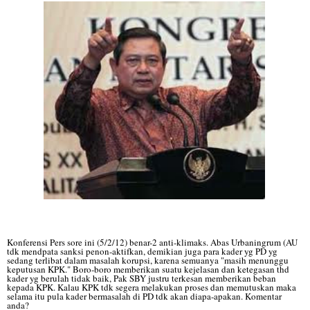
Konferensi Pers sore ini (5/2/12) benar-2 anti-klimaks. Abas Urbaningrum (AU
tdk mendpata sanksi penon-aktifkan, demikian juga para kader yg PD yg
sedang terlibat dalam masalah korupsi, karena semuanya "masih menunggu
keputusan KPK." Boro-boro memberikan suatu kejelasan dan ketegasan thd
kader yg berulah tidak baik, Pak SBY justru terkesan memberikan beban
kepada KPK. Kalau KPK tdk segera melakukan proses dan memutuskan maka
selama itu pula kader bermasalah di PD tdk akan diapa-apakan. Komentar
anda?