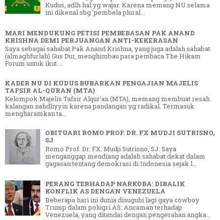
Kudus, adlh hal yg wajar. Karena memang NU selama
ini dikenal sbg 'pembela plural...
MARI MENDUKUNG PETISI PEMBEBASAN PAK ANAND
KRISHNA DEMI PERJUANGAN ANTI-KEKERASAN
Saya sebagai sahabat Pak Anand Krishna, yang juga adalah sahabat
(almaghfurlah) Gus Dur, menghimbau para pembaca The Hikam
Forum untuk ikut ...
KADER NU DI KUDUS BUBARKAN PENGAJIAN MAJELIS
TAFSIR AL-QURAN (MTA)
Kelompok Majelis Tafsir Alqur'an (MTA), memang membuat resah
kalangan nahdliyyin karena pandangan yg radikal. Termasuk
mengharamkan ta...
OBITUARI ROMO PROF. DR. FX MUDJI SUTRISNO,
SJ
Romo Prof. Dr. FX. Mudji Sutrisno, SJ. Saya
menganggap mendiang adalah sahabat dekat dalam
gagasan tentang demokrasi di Indonesia sejak l...
PERANG TERHADAP NARKOBA: DIBALIK
KONFLIK AS DENGAN VENEZUELA
Beberapa hari ini dunia disuguhi lagi gaya cowboy
Trump dalam polugri AS: Ancaman terhadap
Venezuela, yang ditandai dengan pengerahan angka...