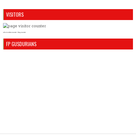
VISITORS
who is online counter
blog counter
FP GUSDURIANS