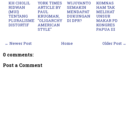
KH CHOLIL
YORK TIMES
WIJOYANTO
KOMNAS
RIDWAN
ARTICLE BY
SEMAKIN
HAM TAK
(MUI)
PAUL
MENDAPAT
MELIHAT
TENTANG
KRUGMAN,
DUKUNGAN
UNSUR
PLURALISME
"OLIGARCHY
DI DPR?
MAKAR PD
DISTORTIF
AMERICAN
KONGRES
STYLE"
PAPUA III
← Newer Post
Home
Older Post →
0 comments:
Post a Comment