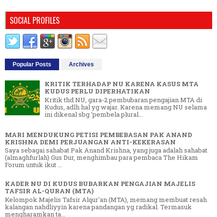
SOCIAL PROFILES
Popular Posts
Archives
KRITIK TERHADAP NU KARENA KASUS MTA
KUDUS PERLU DIPERHATIKAN
Kritik thd NU, gara-2 pembubaran pengajian MTA di
Kudus, adlh hal yg wajar. Karena memang NU selama
ini dikenal sbg 'pembela plural...
MARI MENDUKUNG PETISI PEMBEBASAN PAK ANAND
KRISHNA DEMI PERJUANGAN ANTI-KEKERASAN
Saya sebagai sahabat Pak Anand Krishna, yang juga adalah sahabat
(almaghfurlah) Gus Dur, menghimbau para pembaca The Hikam
Forum untuk ikut ...
KADER NU DI KUDUS BUBARKAN PENGAJIAN MAJELIS
TAFSIR AL-QURAN (MTA)
Kelompok Majelis Tafsir Alqur'an (MTA), memang membuat resah
kalangan nahdliyyin karena pandangan yg radikal. Termasuk
mengharamkan ta...