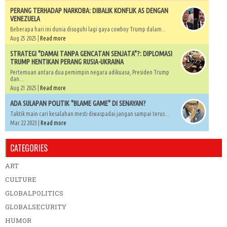
PERANG TERHADAP NARKOBA: DIBALIK KONFLIK AS DENGAN
VENEZUELA
Beberapa hari ini dunia disuguhi lagi gaya cowboy Trump dalam...
Aug 25 2025 |
Read more
STRATEGI "DAMAI TANPA GENCATAN SENJATA"?: DIPLOMASI
TRUMP HENTIKAN PERANG RUSIA-UKRAINA
Pertemuan antara dua pemimpin negara adikuasa, Presiden Trump
dan...
Aug 21 2025 |
Read more
ADA SULAPAN POLITIK "BLAME GAME" DI SENAYAN?
Taktik main cari kesalahan mesti diwaspadai jangan sampai terus...
Mar 22 2023 |
Read more
CATEGORIES
ART
CULTURE
GLOBALPOLITICS
GLOBALSECURITY
HUMOR