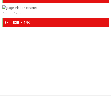
who is online counter
blog counter
FP GUSDURIANS