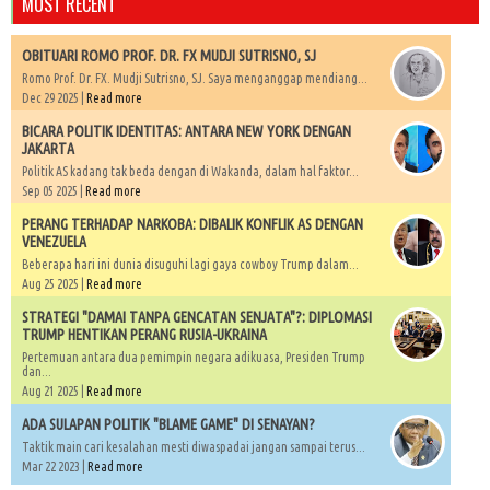
MOST RECENT
OBITUARI ROMO PROF. DR. FX MUDJI SUTRISNO, SJ
Romo Prof. Dr. FX. Mudji Sutrisno, SJ. Saya menganggap mendiang...
Dec 29 2025 |
Read more
BICARA POLITIK IDENTITAS: ANTARA NEW YORK DENGAN
JAKARTA
Politik AS kadang tak beda dengan di Wakanda, dalam hal faktor...
Sep 05 2025 |
Read more
PERANG TERHADAP NARKOBA: DIBALIK KONFLIK AS DENGAN
VENEZUELA
Beberapa hari ini dunia disuguhi lagi gaya cowboy Trump dalam...
Aug 25 2025 |
Read more
STRATEGI "DAMAI TANPA GENCATAN SENJATA"?: DIPLOMASI
TRUMP HENTIKAN PERANG RUSIA-UKRAINA
Pertemuan antara dua pemimpin negara adikuasa, Presiden Trump
dan...
Aug 21 2025 |
Read more
ADA SULAPAN POLITIK "BLAME GAME" DI SENAYAN?
Taktik main cari kesalahan mesti diwaspadai jangan sampai terus...
Mar 22 2023 |
Read more