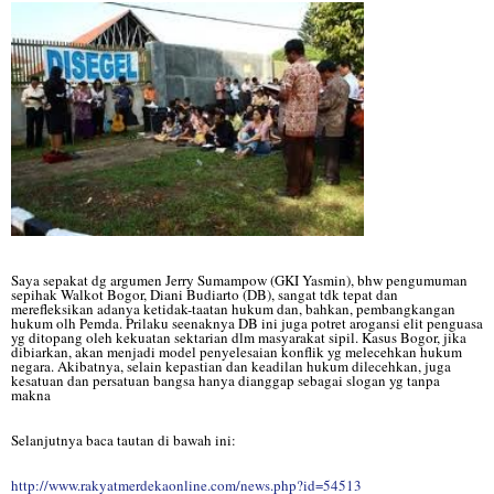
Saya sepakat dg argumen Jerry Sumampow (GKI Yasmin), bhw pengumuman
sepihak Walkot Bogor, Diani Budiarto (DB), sangat tdk tepat dan
merefleksikan adanya ketidak-taatan hukum dan, bahkan, pembangkangan
hukum olh Pemda. Prilaku seenaknya DB ini juga potret arogansi elit penguasa
yg ditopang oleh kekuatan sektarian dlm masyarakat sipil. Kasus Bogor, jika
dibiarkan, akan menjadi model penyelesaian konflik yg melecehkan hukum
negara. Akibatnya, selain kepastian dan keadilan hukum dilecehkan, juga
kesatuan dan persatuan bangsa hanya dianggap sebagai slogan yg tanpa
makna
Selanjutnya baca tautan di bawah ini:
http://www.rakyatmerdekaonline.com/news.php?id=54513