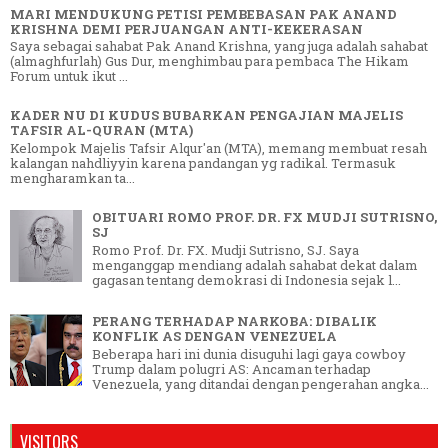
MARI MENDUKUNG PETISI PEMBEBASAN PAK ANAND
KRISHNA DEMI PERJUANGAN ANTI-KEKERASAN
Saya sebagai sahabat Pak Anand Krishna, yang juga adalah sahabat
(almaghfurlah) Gus Dur, menghimbau para pembaca The Hikam
Forum untuk ikut ...
KADER NU DI KUDUS BUBARKAN PENGAJIAN MAJELIS
TAFSIR AL-QURAN (MTA)
Kelompok Majelis Tafsir Alqur'an (MTA), memang membuat resah
kalangan nahdliyyin karena pandangan yg radikal. Termasuk
mengharamkan ta...
OBITUARI ROMO PROF. DR. FX MUDJI SUTRISNO,
SJ
Romo Prof. Dr. FX. Mudji Sutrisno, SJ. Saya
menganggap mendiang adalah sahabat dekat dalam
gagasan tentang demokrasi di Indonesia sejak l...
PERANG TERHADAP NARKOBA: DIBALIK
KONFLIK AS DENGAN VENEZUELA
Beberapa hari ini dunia disuguhi lagi gaya cowboy
Trump dalam polugri AS: Ancaman terhadap
Venezuela, yang ditandai dengan pengerahan angka...
VISITORS