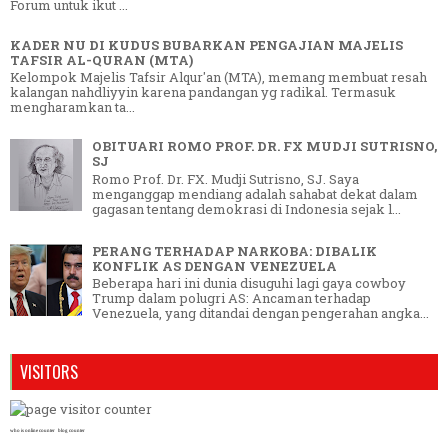
Forum untuk ikut ...
KADER NU DI KUDUS BUBARKAN PENGAJIAN MAJELIS
TAFSIR AL-QURAN (MTA)
Kelompok Majelis Tafsir Alqur'an (MTA), memang membuat resah
kalangan nahdliyyin karena pandangan yg radikal. Termasuk
mengharamkan ta...
OBITUARI ROMO PROF. DR. FX MUDJI SUTRISNO,
SJ
Romo Prof. Dr. FX. Mudji Sutrisno, SJ. Saya
menganggap mendiang adalah sahabat dekat dalam
gagasan tentang demokrasi di Indonesia sejak l...
PERANG TERHADAP NARKOBA: DIBALIK
KONFLIK AS DENGAN VENEZUELA
Beberapa hari ini dunia disuguhi lagi gaya cowboy
Trump dalam polugri AS: Ancaman terhadap
Venezuela, yang ditandai dengan pengerahan angka...
VISITORS
who is online counter
blog counter