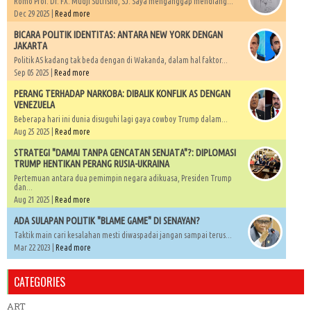
Romo Prof. Dr. FX. Mudji Sutrisno, SJ. Saya menganggap mendiang...
Dec 29 2025 |
Read more
BICARA POLITIK IDENTITAS: ANTARA NEW YORK DENGAN
JAKARTA
Politik AS kadang tak beda dengan di Wakanda, dalam hal faktor...
Sep 05 2025 |
Read more
PERANG TERHADAP NARKOBA: DIBALIK KONFLIK AS DENGAN
VENEZUELA
Beberapa hari ini dunia disuguhi lagi gaya cowboy Trump dalam...
Aug 25 2025 |
Read more
STRATEGI "DAMAI TANPA GENCATAN SENJATA"?: DIPLOMASI
TRUMP HENTIKAN PERANG RUSIA-UKRAINA
Pertemuan antara dua pemimpin negara adikuasa, Presiden Trump
dan...
Aug 21 2025 |
Read more
ADA SULAPAN POLITIK "BLAME GAME" DI SENAYAN?
Taktik main cari kesalahan mesti diwaspadai jangan sampai terus...
Mar 22 2023 |
Read more
CATEGORIES
ART