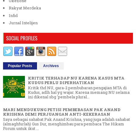
Okezone
Rakyat Merdeka
Infid
Jurnal Intelijen
SOCIAL PROFILES
Popular Posts
Archives
KRITIK TERHADAP NU KARENA KASUS MTA
KUDUS PERLU DIPERHATIKAN
Kritik thd NU, gara-2 pembubaran pengajian MTA di
Kudus, adlh hal yg wajar. Karena memang NU selama
ini dikenal sbg 'pembela plural...
MARI MENDUKUNG PETISI PEMBEBASAN PAK ANAND
KRISHNA DEMI PERJUANGAN ANTI-KEKERASAN
Saya sebagai sahabat Pak Anand Krishna, yang juga adalah sahabat
(almaghfurlah) Gus Dur, menghimbau para pembaca The Hikam
Forum untuk ikut ...