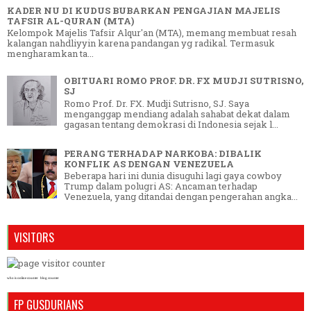
KADER NU DI KUDUS BUBARKAN PENGAJIAN MAJELIS
TAFSIR AL-QURAN (MTA)
Kelompok Majelis Tafsir Alqur'an (MTA), memang membuat resah
kalangan nahdliyyin karena pandangan yg radikal. Termasuk
mengharamkan ta...
OBITUARI ROMO PROF. DR. FX MUDJI SUTRISNO,
SJ
Romo Prof. Dr. FX. Mudji Sutrisno, SJ. Saya
menganggap mendiang adalah sahabat dekat dalam
gagasan tentang demokrasi di Indonesia sejak l...
PERANG TERHADAP NARKOBA: DIBALIK
KONFLIK AS DENGAN VENEZUELA
Beberapa hari ini dunia disuguhi lagi gaya cowboy
Trump dalam polugri AS: Ancaman terhadap
Venezuela, yang ditandai dengan pengerahan angka...
VISITORS
who is online counter
blog counter
FP GUSDURIANS