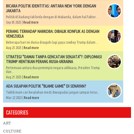
BICARA POLITIK IDENTITAS: ANTARA NEW YORK DENGAN
JAKARTA
Politik AS kadang tak beda dengan di Wakanda, dalam hal faktor...
Sep 05 2025 |
Read more
PERANG TERHADAP NARKOBA: DIBALIK KONFLIK AS DENGAN
VENEZUELA
Beberapa hari ini dunia disuguhi lagi gaya cowboy Trump dalam...
Aug 25 2025 |
Read more
STRATEGI "DAMAI TANPA GENCATAN SENJATA"?: DIPLOMASI
TRUMP HENTIKAN PERANG RUSIA-UKRAINA
Pertemuan antara dua pemimpin negara adikuasa, Presiden Trump
dan...
Aug 21 2025 |
Read more
ADA SULAPAN POLITIK "BLAME GAME" DI SENAYAN?
Taktik main cari kesalahan mesti diwaspadai jangan sampai terus...
Mar 22 2023 |
Read more
CATEGORIES
ART
CULTURE