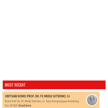
MOST RECENT
OBITUARI ROMO PROF. DR. FX MUDJI SUTRISNO, SJ
Romo Prof. Dr. FX. Mudji Sutrisno, SJ. Saya menganggap mendiang...
Dec 29 2025 |
Read more