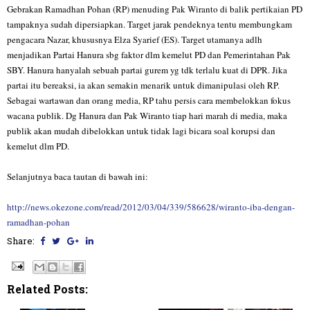
Gebrakan Ramadhan Pohan (RP) menuding Pak Wiranto di balik pertikaian PD
tampaknya sudah dipersiapkan. Target jarak pendeknya tentu membungkam
pengacara Nazar, khususnya Elza Syarief (ES). Target utamanya adlh
menjadikan Partai Hanura sbg faktor dlm kemelut PD dan Pemerintahan Pak
SBY. Hanura hanyalah sebuah partai gurem yg tdk terlalu kuat di DPR. Jika
partai itu bereaksi, ia akan semakin menarik untuk dimanipulasi oleh RP.
Sebagai wartawan dan orang media, RP tahu persis cara membelokkan fokus
wacana publik. Dg Hanura dan Pak Wiranto tiap hari marah di media, maka
publik akan mudah dibelokkan untuk tidak lagi bicara soal korupsi dan
kemelut dlm PD.
Selanjutnya baca tautan di bawah ini:
http://news.okezone.com/read/2012/03/04/339/586628/wiranto-iba-dengan-
ramadhan-pohan
Share:
Related Posts: