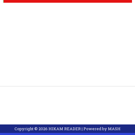
Copyright ©
2026
HIKAM READER
| Powered by
MASH