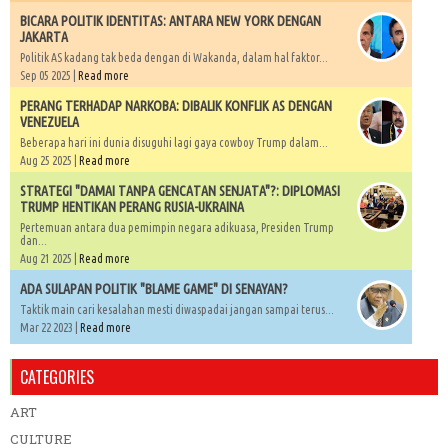
BICARA POLITIK IDENTITAS: ANTARA NEW YORK DENGAN
JAKARTA
Politik AS kadang tak beda dengan di Wakanda, dalam hal faktor...
Sep 05 2025 |
Read more
PERANG TERHADAP NARKOBA: DIBALIK KONFLIK AS DENGAN
VENEZUELA
Beberapa hari ini dunia disuguhi lagi gaya cowboy Trump dalam...
Aug 25 2025 |
Read more
STRATEGI "DAMAI TANPA GENCATAN SENJATA"?: DIPLOMASI
TRUMP HENTIKAN PERANG RUSIA-UKRAINA
Pertemuan antara dua pemimpin negara adikuasa, Presiden Trump
dan...
Aug 21 2025 |
Read more
ADA SULAPAN POLITIK "BLAME GAME" DI SENAYAN?
Taktik main cari kesalahan mesti diwaspadai jangan sampai terus...
Mar 22 2023 |
Read more
CATEGORIES
ART
CULTURE