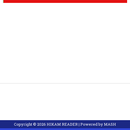
Copyright ©
2026
HIKAM READER
| Powered by
MASH