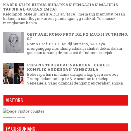
KADER NU DI KUDUS BUBARKAN PENGAJIAN MAJELIS
TAFSIR AL-QURAN (MTA)
Kelompok Majelis Tafsir Alqur'an (MTA), memang membuat resah
kalangan nahdliyyin karena pandangan yg radikal. Termasuk
mengharamkan ta...
OBITUARI ROMO PROF. DR. FX MUDJI SUTRISNO,
SJ
Romo Prof. Dr. FX. Mudji Sutrisno, SJ. Saya
menganggap mendiang adalah sahabat dekat dalam
gagasan tentang demokrasi di Indonesia sejak l...
PERANG TERHADAP NARKOBA: DIBALIK
KONFLIK AS DENGAN VENEZUELA
Beberapa hari ini dunia disuguhi lagi gaya cowboy
Trump dalam polugri AS: Ancaman terhadap
Venezuela, yang ditandai dengan pengerahan angka...
VISITORS
who is online counter
blog counter
FP GUSDURIANS