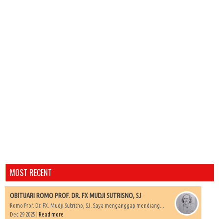
MOST RECENT
OBITUARI ROMO PROF. DR. FX MUDJI SUTRISNO, SJ
Romo Prof. Dr. FX. Mudji Sutrisno, SJ. Saya menganggap mendiang...
Dec 29 2025 |
Read more