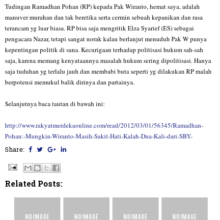
Tudingan Ramadhan Pohan (RP) kepada Pak Wiranto, hemat saya, adalah
manuver murahan dan tak beretika serta cermin sebuah kepanikan dan rasa
terancam yg luar biasa. RP bisa saja mengritik Elza Syarief (ES) sebagai
pengacara Nazar, tetapi sangat norak kalau berlanjut menuduh Pak W punya
kepentingan politik di sana. Kecurigaan terhadap politisasi hukum sah-sah
saja, karena memang kenyataannya masalah hukum sering dipolitisasi. Hanya
saja tuduhan yg terlalu jauh dan membabi buta seperti yg dilakukan RP malah
berpotensi memukul balik dirinya dan partainya.
Selanjutnya baca tautan di bawah ini:
http://www.rakyatmerdekaonline.com/read/2012/03/01/56345/Ramadhan-
Pohan:-Mungkin-Wiranto-Masih-Sakit-Hati-Kalah-Dua-Kali-dari-SBY-
Share:
Related Posts: