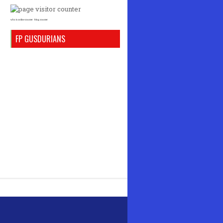
who is online counter
blog counter
FP GUSDURIANS