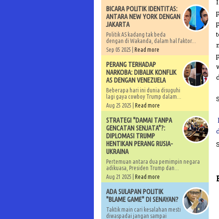
BICARA POLITIK IDENTITAS:
ANTARA NEW YORK DENGAN
JAKARTA
Politik AS kadang tak beda
dengan di Wakanda, dalam hal faktor...
Sep 05 2025 |
Read more
PERANG TERHADAP
NARKOBA: DIBALIK KONFLIK
d
AS DENGAN VENEZUELA
Beberapa hari ini dunia disuguhi
lagi gaya cowboy Trump dalam...
Aug 25 2025 |
Read more
STRATEGI "DAMAI TANPA
GENCATAN SENJATA"?:
DIPLOMASI TRUMP
HENTIKAN PERANG RUSIA-
UKRAINA
Pertemuan antara dua pemimpin negara
adikuasa, Presiden Trump dan...
Aug 21 2025 |
Read more
ADA SULAPAN POLITIK
"BLAME GAME" DI SENAYAN?
Taktik main cari kesalahan mesti
diwaspadai jangan sampai