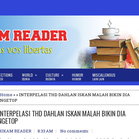
»
»
ECTIONS
WORLD
CULTURE
HUMOR
MISCALLENOUS
KSI
DUNIA
BUDAYA
HUMOR
LAIN LAIN
Home
» » INTERPELASI THD DAHLAN ISKAN MALAH BIKIN DIA
NGETOP
INTERPELASI THD DAHLAN ISKAN MALAH BIKIN DIA
NGETOP
HIKAM READER
8:33 AM
No comments: