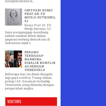
mengharamkan ta...
OBITUARI ROMO
PROF. DR. FX
MUDJI SUTRISNO,
SJ
Romo Prof. Dr. FX.
Mudji Sutrisno, SJ.
Saya menganggap mendiang
adalah sahabat dekat dalam
gagasan tentang demokrasi di
Indonesia sejak l...
PERANG
TERHADAP
NARKOBA:
DIBALIK KONFLIK
AS DENGAN
VENEZUELA
Beberapa hari ini dunia disuguhi
lagi gaya cowboy Trump dalam
polugri AS: Ancaman terhadap
Venezuela, yang ditandai dengan
pengerahan angka...
VISITORS