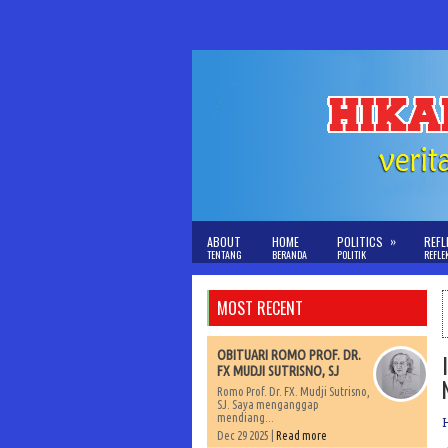
»
ABOUT
HOME
POLITICS
REFL
TENTANG
BERANDA
POLITIK
REFLE
MOST RECENT
OBITUARI ROMO PROF. DR.
FX MUDJI SUTRISNO, SJ
Romo Prof. Dr. FX. Mudji Sutrisno,
SJ. Saya menganggap
mendiang...
Dec 29 2025 |
Read more