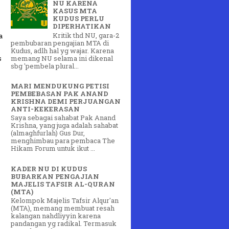
NU KARENA
KASUS MTA
KUDUS PERLU
DIPERHATIKAN
Kritik thd NU, gara-2
a
pembubaran pengajian MTA di
Kudus, adlh hal yg wajar. Karena
memang NU selama ini dikenal
s
sbg 'pembela plural...
MARI MENDUKUNG PETISI
PEMBEBASAN PAK ANAND
KRISHNA DEMI PERJUANGAN
ANTI-KEKERASAN
Saya sebagai sahabat Pak Anand
Krishna, yang juga adalah sahabat
(almaghfurlah) Gus Dur,
menghimbau para pembaca The
Hikam Forum untuk ikut ...
KADER NU DI KUDUS
BUBARKAN PENGAJIAN
MAJELIS TAFSIR AL-QURAN
(MTA)
Kelompok Majelis Tafsir Alqur'an
(MTA), memang membuat resah
kalangan nahdliyyin karena
pandangan yg radikal. Termasuk