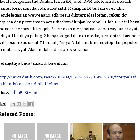
Ihwal interpelasi thd Dahlan Iskan (DI) oleh DPR, tak lebih dr sebuah
pamer kekuatan dan tdk substantif. Kalaupun DI terlalu over dlm
pendelegasian wewenang, tdk perlu diinterpelasi tetapi cukup dg
teguran dan permintaan agar dicabut/ditinjau kembali. Ulah DPR ini hany
mencari sensasi di tengah-2 semakin merosotnya kepercayaan rakyat
pdnya. Hasilnya paling-2 hanya kegaduhan di media, sementara busines
will resume as usual. DI malah, Insya Allah, making ngetop dan populer
i mata rakyat. Atau malah jadi capres sekalian....
Selanjutnya baca tautan di bawah ini:
http://news.detik.com/read/2012/04/15/060627/1892661/10/interpelasi-
dahlan-iskan-dpr-dinilai-lebay
Share:
Related Posts: