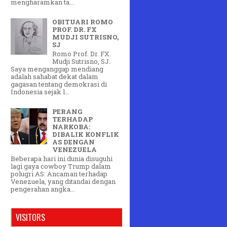
mengharamkan ta...
OBITUARI ROMO
PROF. DR. FX
MUDJI SUTRISNO,
SJ
Romo Prof. Dr. FX.
Mudji Sutrisno, SJ.
Saya menganggap mendiang
adalah sahabat dekat dalam
gagasan tentang demokrasi di
Indonesia sejak l...
PERANG
TERHADAP
NARKOBA:
DIBALIK KONFLIK
AS DENGAN
VENEZUELA
Beberapa hari ini dunia disuguhi
lagi gaya cowboy Trump dalam
polugri AS: Ancaman terhadap
Venezuela, yang ditandai dengan
pengerahan angka...
VISITORS