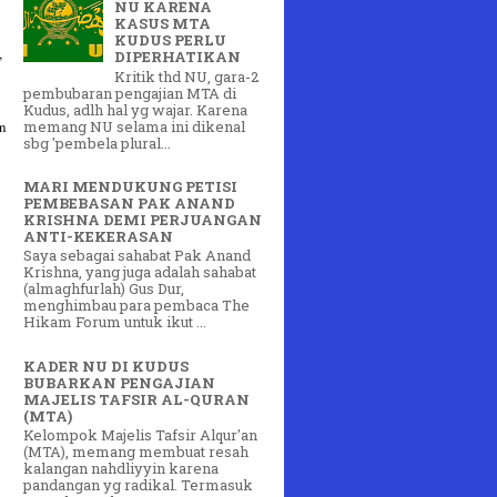
NU KARENA
KASUS MTA
KUDUS PERLU
,
DIPERHATIKAN
Kritik thd NU, gara-2
pembubaran pengajian MTA di
Kudus, adlh hal yg wajar. Karena
memang NU selama ini dikenal
an
sbg 'pembela plural...
MARI MENDUKUNG PETISI
PEMBEBASAN PAK ANAND
KRISHNA DEMI PERJUANGAN
ANTI-KEKERASAN
Saya sebagai sahabat Pak Anand
Krishna, yang juga adalah sahabat
(almaghfurlah) Gus Dur,
menghimbau para pembaca The
Hikam Forum untuk ikut ...
KADER NU DI KUDUS
BUBARKAN PENGAJIAN
MAJELIS TAFSIR AL-QURAN
(MTA)
Kelompok Majelis Tafsir Alqur'an
(MTA), memang membuat resah
kalangan nahdliyyin karena
pandangan yg radikal. Termasuk