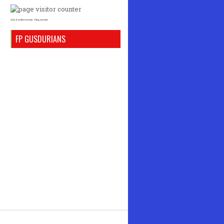
who is online counter
blog counter
FP GUSDURIANS