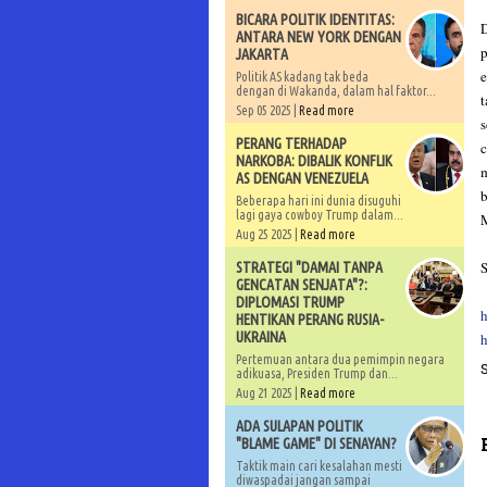
BICARA POLITIK IDENTITAS:
D
ANTARA NEW YORK DENGAN
p
JAKARTA
e
Politik AS kadang tak beda
dengan di Wakanda, dalam hal faktor...
t
Sep 05 2025 |
Read more
s
PERANG TERHADAP
c
NARKOBA: DIBALIK KONFLIK
m
AS DENGAN VENEZUELA
b
Beberapa hari ini dunia disuguhi
lagi gaya cowboy Trump dalam...
M
Aug 25 2025 |
Read more
S
STRATEGI "DAMAI TANPA
GENCATAN SENJATA"?:
DIPLOMASI TRUMP
h
HENTIKAN PERANG RUSIA-
UKRAINA
Pertemuan antara dua pemimpin negara
adikuasa, Presiden Trump dan...
Aug 21 2025 |
Read more
ADA SULAPAN POLITIK
"BLAME GAME" DI SENAYAN?
Taktik main cari kesalahan mesti
diwaspadai jangan sampai