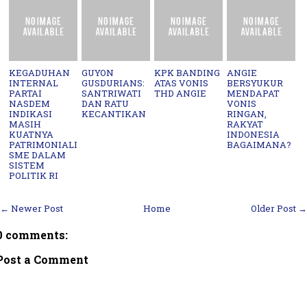
KEGADUHAN
GUYON
KPK BANDING
ANGIE
INTERNAL
GUSDURIANS:
ATAS VONIS
BERSYUKUR
PARTAI
SANTRIWATI
THD ANGIE
MENDAPAT
NASDEM
DAN RATU
VONIS
INDIKASI
KECANTIKAN
RINGAN,
MASIH
RAKYAT
KUATNYA
INDONESIA
PATRIMONIALI
BAGAIMANA?
SME DALAM
SISTEM
POLITIK RI
← Newer Post
Home
Older Post →
0 comments:
Post a Comment