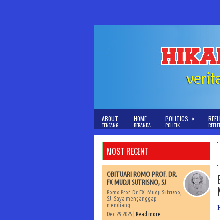
»
ABOUT
HOME
POLITICS
REFL
TENTANG
BERANDA
POLITIK
REFLE
MOST RECENT
OBITUARI ROMO PROF. DR.
FX MUDJI SUTRISNO, SJ
Romo Prof. Dr. FX. Mudji Sutrisno,
SJ. Saya menganggap
mendiang...
Dec 29 2025 |
Read more