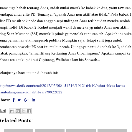
rama tiga babak tentang Anas, sudah mulai masuk ke babak ke dua, yaitu tawuran
endapat antar elite PD. Temanya, "apakah Anas non aktif atau tidak." Pada babak 1
lite PD masih sok pede dan anggap sepi tudingan Anas terlibat dan mereka seolah
ampil solid. Di babak 2, Ruhut menjadi wakil dr mereka yg minta Anas non-aktif,
dng Saan Mustopa (SM) mewakili pihak yg menolak tuntutan tsb. Apakah ini buk
uma permainan utk mengecoh publik? Mungkin saja. Tetapi sulit juga untuk
embantah bhw elit PD saat ini mulai pecah. Ujungnya nanti, di babak ke 3, adalah
abak pamungkas, "Sirna Hilang Kertaning Anas Urbaningrum." Apakah sampai ke
onas atau cukup di bui Cipinang, Wallahu a'lam bis Showab...
elanjutnya baca tautan di bawah ini:
ttp://news.detik.com/read/2012/05/08/151216/1912164/10/ruhut-fokus-kasus-
hambalang-anas-nonaktif-saja?9922022
Share:
Related Posts: