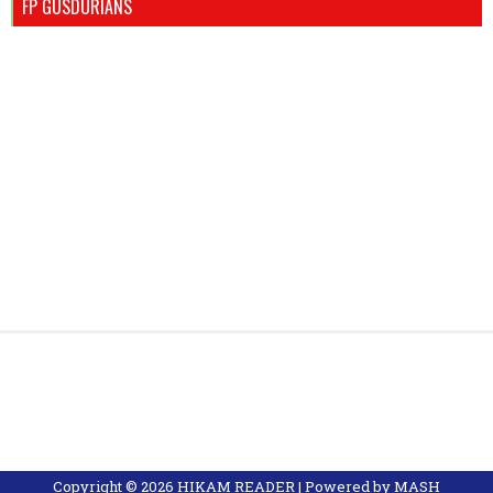
FP GUSDURIANS
Copyright ©
2026
HIKAM READER
| Powered by
MASH