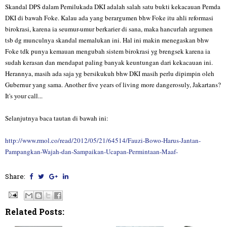
Skandal DPS dalam Pemilukada DKI adalah salah satu bukti kekacauan Pemda
DKI di bawah Foke. Kalau ada yang berargumen bhw Foke itu ahli reformasi
birokrasi, karena ia seumur-umur berkarier di sana, maka hancurlah argumen
tsb dg munculnya s
kandal memalukan ini. Hal ini makin menegaskan bhw
Foke tdk punya kemauan mengubah sistem birokrasi yg brengsek karena ia
sudah kerasan dan mendapat paling banyak keuntungan dari kekacauan ini.
Herannya, masih ada saja yg bersikukuh bhw DKI masih perlu dipimpin oleh
Gubernur yang sama. Another five years of living more dangerosuly, Jakartans?
It's your call...
Selanjutnya baca tautan di bawah ini:
http://www.rmol.co/read/2012/05/21/64514/Fauzi-Bowo-Harus-Jantan-
Pampangkan-Wajah-dan-Sampaikan-Ucapan-Permintaan-Maaf-
Share:
Related Posts: