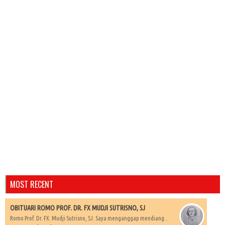
MOST RECENT
OBITUARI ROMO PROF. DR. FX MUDJI SUTRISNO, SJ
Romo Prof. Dr. FX. Mudji Sutrisno, SJ. Saya menganggap mendiang...