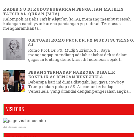
KADER NU DI KUDUS BUBARKAN PENGAJIAN MAJELIS
TAFSIR AL-QURAN (MTA)
Kelompok Majelis Tafsir Alqur'an (MTA), memang membuat resah
kalangan nahdliyyin karena pandangan yg radikal. Termasuk
mengharamkan ta...
OBITUARI ROMO PROF. DR. FX MUDJI SUTRISNO,
SJ
Romo Prof. Dr. FX. Mudji Sutrisno, SJ. Saya
menganggap mendiang adalah sahabat dekat dalam
gagasan tentang demokrasi di Indonesia sejak l...
PERANG TERHADAP NARKOBA: DIBALIK
KONFLIK AS DENGAN VENEZUELA
Beberapa hari ini dunia disuguhi lagi gaya cowboy
Trump dalam polugri AS: Ancaman terhadap
Venezuela, yang ditandai dengan pengerahan angka...
VISITORS
who is online counter
blog counter