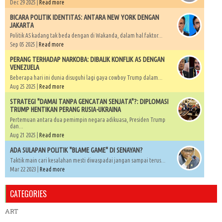
Dec 29 2025 |
Read more
BICARA POLITIK IDENTITAS: ANTARA NEW YORK DENGAN
JAKARTA
Politik AS kadang tak beda dengan di Wakanda, dalam hal faktor...
Sep 05 2025 |
Read more
PERANG TERHADAP NARKOBA: DIBALIK KONFLIK AS DENGAN
VENEZUELA
Beberapa hari ini dunia disuguhi lagi gaya cowboy Trump dalam...
Aug 25 2025 |
Read more
STRATEGI "DAMAI TANPA GENCATAN SENJATA"?: DIPLOMASI
TRUMP HENTIKAN PERANG RUSIA-UKRAINA
Pertemuan antara dua pemimpin negara adikuasa, Presiden Trump
dan...
Aug 21 2025 |
Read more
ADA SULAPAN POLITIK "BLAME GAME" DI SENAYAN?
Taktik main cari kesalahan mesti diwaspadai jangan sampai terus...
Mar 22 2023 |
Read more
CATEGORIES
ART