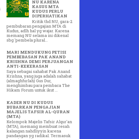
NU KARENA
KASUS MTA
i
KUDUS PERLU
DIPERHATIKAN
Kritik thd NU, gara-2
pembubaran pengajian MTA di
Kudus, adlh hal yg wajar. Karena
memang NU selama ini dikenal
sbg 'pembela plural...
MARI MENDUKUNG PETISI
PEMBEBASAN PAK ANAND
KRISHNA DEMI PERJUANGAN
ANTI-KEKERASAN
Saya sebagai sahabat Pak Anand
Krishna, yang juga adalah sahabat
(almaghfurlah) Gus Dur,
menghimbau para pembaca The
Hikam Forum untuk ikut ...
KADER NU DI KUDUS
BUBARKAN PENGAJIAN
MAJELIS TAFSIR AL-QURAN
(MTA)
Kelompok Majelis Tafsir Alqur'an
(MTA), memang membuat resah
kalangan nahdliyyin karena
pandangan yg radikal. Termasuk