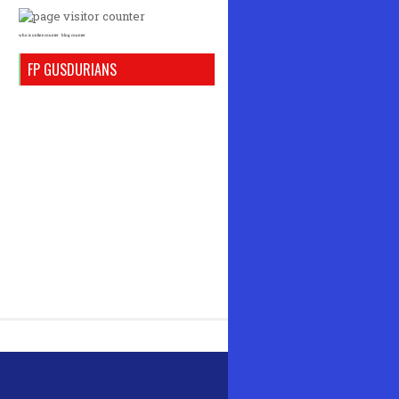
who is online counter
blog counter
FP GUSDURIANS