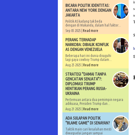
i
BICARA POLITIK IDENTITAS:
s
ANTARA NEW YORK DENGAN
s
JAKARTA
Politik AS kadang tak beda
dengan di Wakanda, dalam hal faktor...
Sep 05 2025 |
Read more
S
PERANG TERHADAP
NARKOBA: DIBALIK KONFLIK
AS DENGAN VENEZUELA
Beberapa hari ini dunia disuguhi
lagi gaya cowboy Trump dalam...
Aug 25 2025 |
Read more
STRATEGI "DAMAI TANPA
GENCATAN SENJATA"?:
DIPLOMASI TRUMP
HENTIKAN PERANG RUSIA-
UKRAINA
Pertemuan antara dua pemimpin negara
adikuasa, Presiden Trump dan...
Aug 21 2025 |
Read more
ADA SULAPAN POLITIK
"BLAME GAME" DI SENAYAN?
Taktik main cari kesalahan mesti
diwaspadai jangan sampai