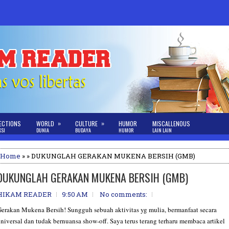
»
»
ECTIONS
WORLD
CULTURE
HUMOR
MISCALLENOUS
KSI
DUNIA
BUDAYA
HUMOR
LAIN LAIN
Home
» » DUKUNGLAH GERAKAN MUKENA BERSIH (GMB)
DUKUNGLAH GERAKAN MUKENA BERSIH (GMB)
HIKAM READER
9:50 AM
No comments:
erakan Mukena Bersih! Sungguh sebuah aktivitas yg mulia, bermanfaat secara
niversal dan tudak bernuansa show-off. Saya terus terang terharu membaca artikel