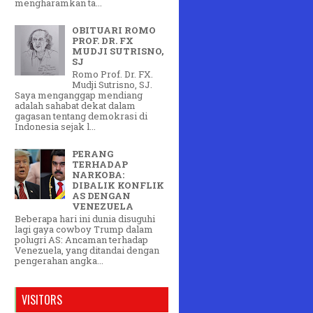
mengharamkan ta...
OBITUARI ROMO
PROF. DR. FX
MUDJI SUTRISNO,
SJ
Romo Prof. Dr. FX.
Mudji Sutrisno, SJ.
Saya menganggap mendiang
adalah sahabat dekat dalam
gagasan tentang demokrasi di
Indonesia sejak l...
PERANG
TERHADAP
NARKOBA:
DIBALIK KONFLIK
AS DENGAN
VENEZUELA
Beberapa hari ini dunia disuguhi
lagi gaya cowboy Trump dalam
polugri AS: Ancaman terhadap
Venezuela, yang ditandai dengan
pengerahan angka...
VISITORS