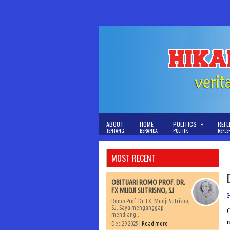
»
ABOUT
HOME
POLITICS
REFL
TENTANG
BERANDA
POLITIK
REFLE
MOST RECENT
OBITUARI ROMO PROF. DR.
FX MUDJI SUTRISNO, SJ
Romo Prof. Dr. FX. Mudji Sutrisno,
SJ. Saya menganggap
G
mendiang...
u
Dec 29 2025 |
Read more