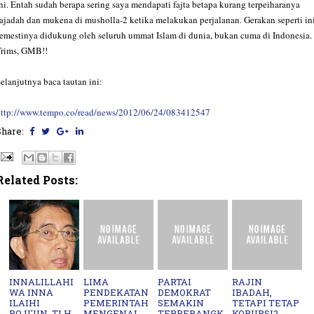
ni. Entah sudah berapa sering saya mendapati fajta betapa kurang terpeiharanya
ajadah dan mukena di musholla-2 ketika melakukan perjalanan. Gerakan seperti in
emestinya didukung oleh seluruh ummat Islam di dunia, bukan cuma di Indonesia.
Trims, GMB!!
elanjutnya baca tautan ini:
http://www.tempo.co/read/news/2012/06/24/083412547
Share:
Related Posts:
INNALILLAHI
LIMA
PARTAI
RAJIN
WA INNA
PENDEKATAN
DEMOKRAT
IBADAH,
ILAIHI
PEMERINTAH
SEMAKIN
TETAPI TETAP
ROJI'UN, TLH
MENGENAI
TERPERANGK
KORUPSI?