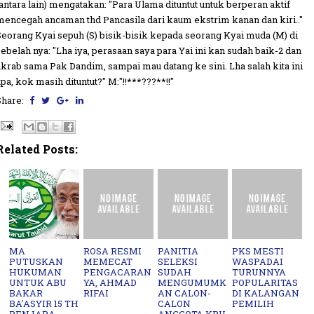
(antara lain) mengatakan: "Para Ulama dituntut untuk berperan aktif
mencegah ancaman thd Pancasila dari kaum ekstrim kanan dan kiri.."
Seorang Kyai sepuh (S) bisik-bisik kepada seorang Kyai muda (M) di
sebelah nya: "Lha iya, perasaan saya para Yai ini kan sudah baik-2 dan
akrab sama Pak Dandim, sampai mau datang ke sini. Lha salah kita ini
apa, kok masih dituntut?" M:"!!***???**!!"
Share:
Related Posts:
MA
ROSA RESMI
PANITIA
PKS MESTI
PUTUSKAN
MEMECAT
SELEKSI
WASPADAI
HUKUMAN
PENGACARAN
SUDAH
TURUNNYA
UNTUK ABU
YA, AHMAD
MENGUMUMK
POPULARITAS
BAKAR
RIFAI
AN CALON-
DI KALANGAN
BA'ASYIR 15 TH
CALON
PEMILIH
PENJARA
ANGGOTA KPU