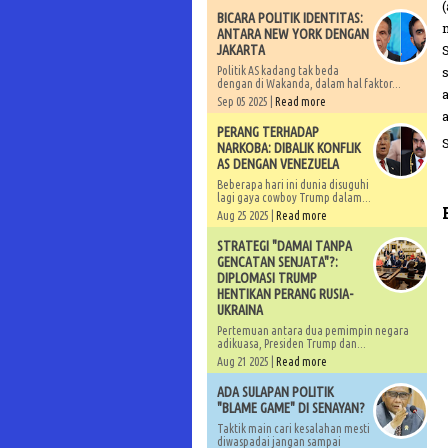
BICARA POLITIK IDENTITAS:
ANTARA NEW YORK DENGAN
JAKARTA
Politik AS kadang tak beda
dengan di Wakanda, dalam hal faktor...
Sep 05 2025 |
Read more
PERANG TERHADAP
NARKOBA: DIBALIK KONFLIK
AS DENGAN VENEZUELA
Beberapa hari ini dunia disuguhi
lagi gaya cowboy Trump dalam...
Aug 25 2025 |
Read more
STRATEGI "DAMAI TANPA
GENCATAN SENJATA"?:
DIPLOMASI TRUMP
HENTIKAN PERANG RUSIA-
UKRAINA
Pertemuan antara dua pemimpin negara
adikuasa, Presiden Trump dan...
Aug 21 2025 |
Read more
ADA SULAPAN POLITIK
"BLAME GAME" DI SENAYAN?
Taktik main cari kesalahan mesti
diwaspadai jangan sampai