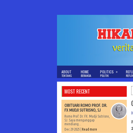
»
ABOUT
HOME
POLITICS
REFL
TENTANG
BERANDA
POLITIK
REFLE
MOST RECENT
OBITUARI ROMO PROF. DR.
FX MUDJI SUTRISNO, SJ
Romo Prof. Dr. FX. Mudji Sutrisno,
SJ. Saya menganggap
mendiang...
Dec 29 2025 |
Read more