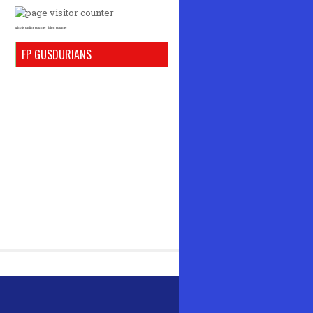
who is online counter
blog counter
FP GUSDURIANS