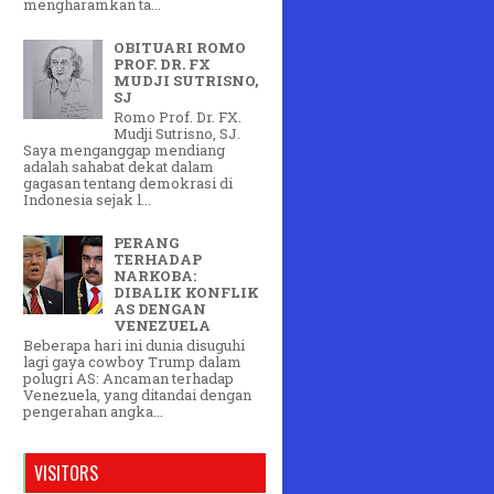
mengharamkan ta...
OBITUARI ROMO
PROF. DR. FX
MUDJI SUTRISNO,
SJ
Romo Prof. Dr. FX.
Mudji Sutrisno, SJ.
Saya menganggap mendiang
adalah sahabat dekat dalam
gagasan tentang demokrasi di
Indonesia sejak l...
PERANG
TERHADAP
NARKOBA:
DIBALIK KONFLIK
AS DENGAN
VENEZUELA
Beberapa hari ini dunia disuguhi
lagi gaya cowboy Trump dalam
polugri AS: Ancaman terhadap
Venezuela, yang ditandai dengan
pengerahan angka...
VISITORS