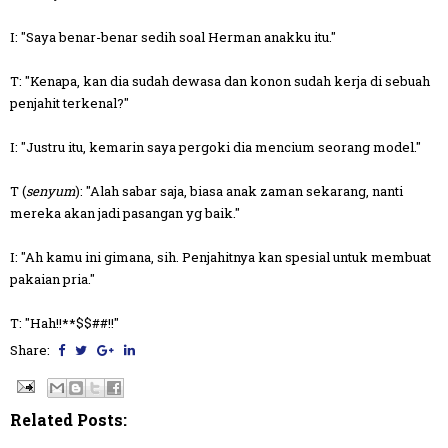
I: "Saya benar-benar sedih soal Herman anakku itu."
T: "Kenapa, kan dia sudah dewasa dan konon sudah kerja di sebuah
penjahit terkenal?"
I: "Justru itu, kemarin saya pergoki dia mencium seorang model."
T (
senyum
): "Alah sabar saja, biasa anak zaman sekarang, nanti
mereka akan jadi pasangan yg baik."
I: "Ah kamu ini gimana, sih. Penjahitnya kan spesial untuk membuat
pakaian pria."
T: "Hah!!**$$##!!"
Share:
Related Posts: