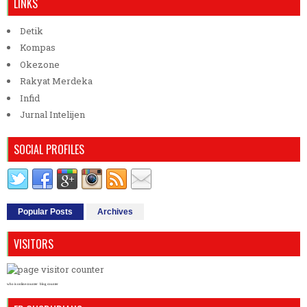
LINKS
Detik
Kompas
Okezone
Rakyat Merdeka
Infid
Jurnal Intelijen
SOCIAL PROFILES
Popular Posts
Archives
VISITORS
who is online counter
blog counter