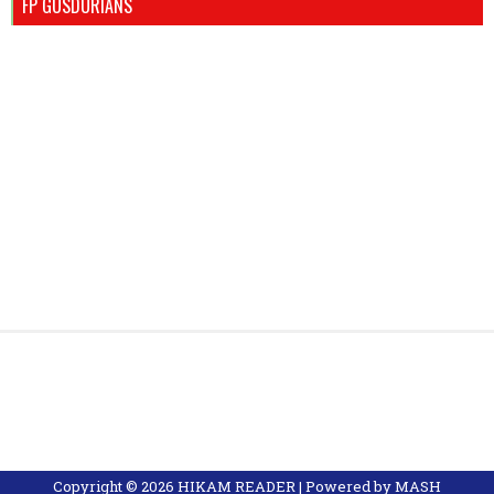
FP GUSDURIANS
Copyright ©
2026
HIKAM READER
| Powered by
MASH