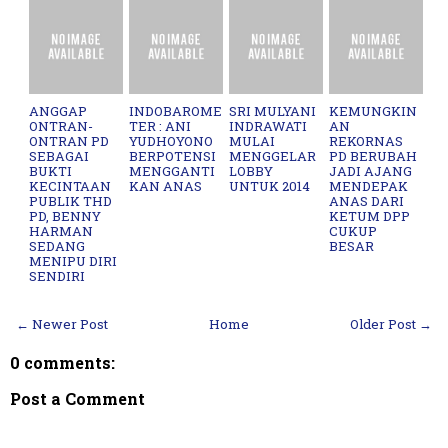
ANGGAP
INDOBAROME
SRI MULYANI
KEMUNGKIN
ONTRAN-
TER : ANI
INDRAWATI
AN
ONTRAN PD
YUDHOYONO
MULAI
REKORNAS
SEBAGAI
BERPOTENSI
MENGGELAR
PD BERUBAH
BUKTI
MENGGANTI
LOBBY
JADI AJANG
KECINTAAN
KAN ANAS
UNTUK 2014
MENDEPAK
PUBLIK THD
ANAS DARI
PD, BENNY
KETUM DPP
HARMAN
CUKUP
SEDANG
BESAR
MENIPU DIRI
SENDIRI
← Newer Post
Home
Older Post →
0 comments:
Post a Comment