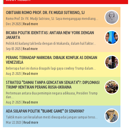
OBITUARI ROMO PROF. DR. FX MUDJI SUTRISNO, SJ
Romo Prof. Dr. FX. Mudji Sutrisno, SJ. Saya menganggap mendiang...
Dec 29 2025 |
Read more
BICARA POLITIK IDENTITAS: ANTARA NEW YORK DENGAN
JAKARTA
Politik AS kadang tak beda dengan di Wakanda, dalam hal faktor...
Sep 05 2025 |
Read more
PERANG TERHADAP NARKOBA: DIBALIK KONFLIK AS DENGAN
VENEZUELA
Beberapa hari ini dunia disuguhi lagi gaya cowboy Trump dalam...
Aug 25 2025 |
Read more
STRATEGI "DAMAI TANPA GENCATAN SENJATA"?: DIPLOMASI
TRUMP HENTIKAN PERANG RUSIA-UKRAINA
Pertemuan antara dua pemimpin negara adikuasa, Presiden Trump
dan...
Aug 21 2025 |
Read more
ADA SULAPAN POLITIK "BLAME GAME" DI SENAYAN?
Taktik main cari kesalahan mesti diwaspadai jangan sampai terus...
Mar 22 2023 |
Read more