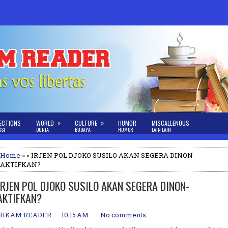
»
»
ECTIONS
WORLD
CULTURE
HUMOR
MISCALLENOUS
KSI
DUNIA
BUDAYA
HUMOR
LAIN LAIN
Home
» » IRJEN POL DJOKO SUSILO AKAN SEGERA DINON-
AKTIFKAN?
IRJEN POL DJOKO SUSILO AKAN SEGERA DINON-
AKTIFKAN?
HIKAM READER
10:15 AM
No comments: