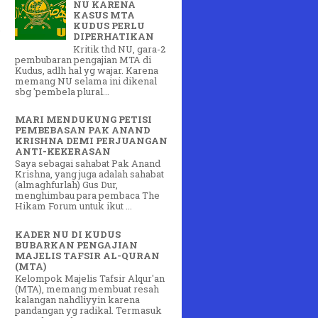
NU KARENA
KASUS MTA
KUDUS PERLU
"
DIPERHATIKAN
Kritik thd NU, gara-2
pembubaran pengajian MTA di
Kudus, adlh hal yg wajar. Karena
memang NU selama ini dikenal
sbg 'pembela plural...
MARI MENDUKUNG PETISI
PEMBEBASAN PAK ANAND
KRISHNA DEMI PERJUANGAN
ANTI-KEKERASAN
Saya sebagai sahabat Pak Anand
Krishna, yang juga adalah sahabat
(almaghfurlah) Gus Dur,
menghimbau para pembaca The
Hikam Forum untuk ikut ...
KADER NU DI KUDUS
BUBARKAN PENGAJIAN
MAJELIS TAFSIR AL-QURAN
(MTA)
Kelompok Majelis Tafsir Alqur'an
(MTA), memang membuat resah
kalangan nahdliyyin karena
pandangan yg radikal. Termasuk