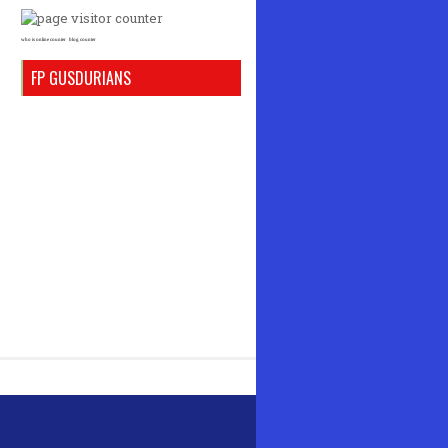
who is online counter
blog counter
FP GUSDURIANS