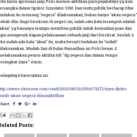
Kita harus apresiasi janji Polri menon-aktifkan para pejabatnya yg kini
tersangka dalam tipikor Simulator SIM. Dan tentu publik berharap bhw
tindakan itu memang "segera" dilaksanakan, bukan hanya "akan segera.
Sebab dlm lingo birokrasi di negeri ini, salah satu kata terampuh adalah
"akan" yg biasanya mampu membius publik untuk kemudian puas dan
lupa mengecek kapan pelaksanaan sebuah janji dari birokrat. Seolah-2
jika sudah ada kata "akan" itu, maka berarti tindakan itu "sudah"
dilaksanakan. Mudah-2an di bulan Ramadhan ini Polri benar-2
melaksanakan penon-aktifan tsb "dg segera dan dalam tempo
sesingkat-2nya." Amin..
elanjutnya baca tautan ini:
http://news.okezone.com/read/2012/08/02/339/672271/irjen-djoko-
susilo-akan-segera-dinonaktifkan
Share:
Related Posts: