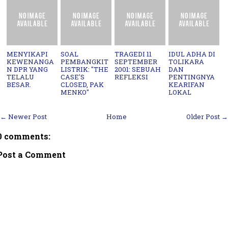
MENYIKAPI
SOAL
TRAGEDI 11
IDUL ADHA DI
KEWENANGA
PEMBANGKIT
SEPTEMBER
TOLIKARA
N DPR YANG
LISTRIK: "THE
2001: SEBUAH
DAN
TELALU
CASE'S
REFLEKSI
PENTINGNYA
BESAR.
CLOSED, PAK
KEARIFAN
MENKO"
LOKAL
← Newer Post
Home
Older Post →
0 comments:
Post a Comment