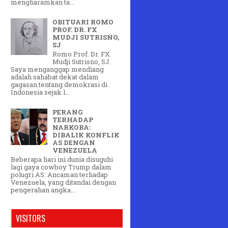
mengharamkan ta...
OBITUARI ROMO
PROF. DR. FX
MUDJI SUTRISNO,
SJ
Romo Prof. Dr. FX.
Mudji Sutrisno, SJ.
Saya menganggap mendiang
adalah sahabat dekat dalam
gagasan tentang demokrasi di
Indonesia sejak l...
PERANG
TERHADAP
NARKOBA:
DIBALIK KONFLIK
AS DENGAN
VENEZUELA
Beberapa hari ini dunia disuguhi
lagi gaya cowboy Trump dalam
polugri AS: Ancaman terhadap
Venezuela, yang ditandai dengan
pengerahan angka...
VISITORS