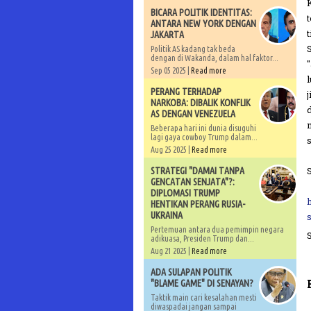
BICARA POLITIK IDENTITAS:
ANTARA NEW YORK DENGAN
JAKARTA
Politik AS kadang tak beda
dengan di Wakanda, dalam hal faktor...
Sep 05 2025 |
Read more
PERANG TERHADAP
NARKOBA: DIBALIK KONFLIK
AS DENGAN VENEZUELA
Beberapa hari ini dunia disuguhi
lagi gaya cowboy Trump dalam...
Aug 25 2025 |
Read more
S
STRATEGI "DAMAI TANPA
GENCATAN SENJATA"?:
DIPLOMASI TRUMP
HENTIKAN PERANG RUSIA-
UKRAINA
Pertemuan antara dua pemimpin negara
adikuasa, Presiden Trump dan...
Aug 21 2025 |
Read more
ADA SULAPAN POLITIK
"BLAME GAME" DI SENAYAN?
Taktik main cari kesalahan mesti
diwaspadai jangan sampai