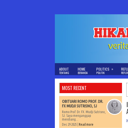
»
ABOUT
HOME
POLITICS
REFL
TENTANG
BERANDA
POLITIK
REFLE
MOST RECENT
OBITUARI ROMO PROF. DR.
FX MUDJI SUTRISNO, SJ
Romo Prof. Dr. FX. Mudji Sutrisno,
SJ. Saya menganggap
mendiang...
Dec 29 2025 |
Read more