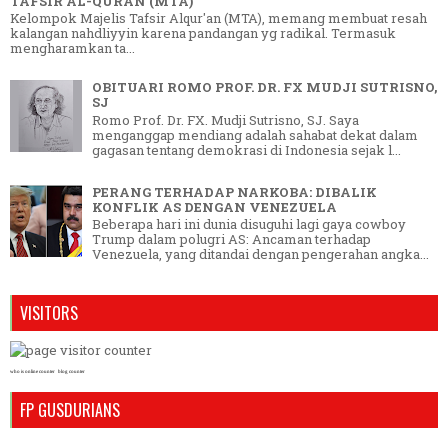
TAFSIR AL-QURAN (MTA)
Kelompok Majelis Tafsir Alqur'an (MTA), memang membuat resah
kalangan nahdliyyin karena pandangan yg radikal. Termasuk
mengharamkan ta...
OBITUARI ROMO PROF. DR. FX MUDJI SUTRISNO,
SJ
Romo Prof. Dr. FX. Mudji Sutrisno, SJ. Saya
menganggap mendiang adalah sahabat dekat dalam
gagasan tentang demokrasi di Indonesia sejak l...
PERANG TERHADAP NARKOBA: DIBALIK
KONFLIK AS DENGAN VENEZUELA
Beberapa hari ini dunia disuguhi lagi gaya cowboy
Trump dalam polugri AS: Ancaman terhadap
Venezuela, yang ditandai dengan pengerahan angka...
VISITORS
who is online counter
blog counter
FP GUSDURIANS