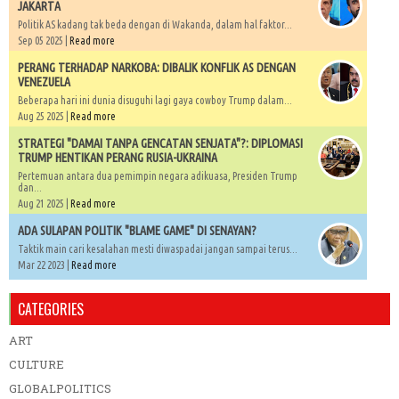
JAKARTA
Politik AS kadang tak beda dengan di Wakanda, dalam hal faktor...
Sep 05 2025 |
Read more
PERANG TERHADAP NARKOBA: DIBALIK KONFLIK AS DENGAN
VENEZUELA
Beberapa hari ini dunia disuguhi lagi gaya cowboy Trump dalam...
Aug 25 2025 |
Read more
STRATEGI "DAMAI TANPA GENCATAN SENJATA"?: DIPLOMASI
TRUMP HENTIKAN PERANG RUSIA-UKRAINA
Pertemuan antara dua pemimpin negara adikuasa, Presiden Trump
dan...
Aug 21 2025 |
Read more
ADA SULAPAN POLITIK "BLAME GAME" DI SENAYAN?
Taktik main cari kesalahan mesti diwaspadai jangan sampai terus...
Mar 22 2023 |
Read more
CATEGORIES
ART
CULTURE
GLOBALPOLITICS