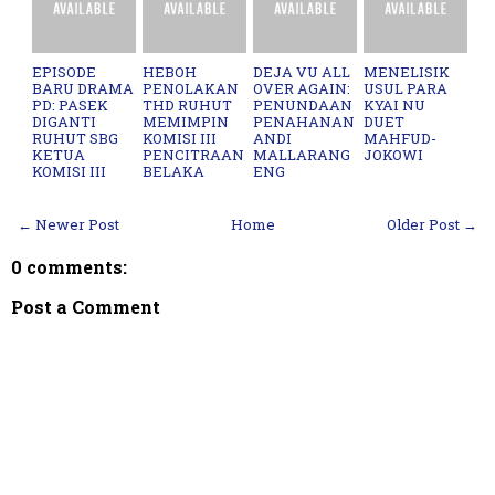
EPISODE
HEBOH
DEJA VU ALL
MENELISIK
BARU DRAMA
PENOLAKAN
OVER AGAIN:
USUL PARA
PD: PASEK
THD RUHUT
PENUNDAAN
KYAI NU
DIGANTI
MEMIMPIN
PENAHANAN
DUET
RUHUT SBG
KOMISI III
ANDI
MAHFUD-
KETUA
PENCITRAAN
MALLARANG
JOKOWI
KOMISI III
BELAKA
ENG
← Newer Post
Home
Older Post →
0 comments:
Post a Comment