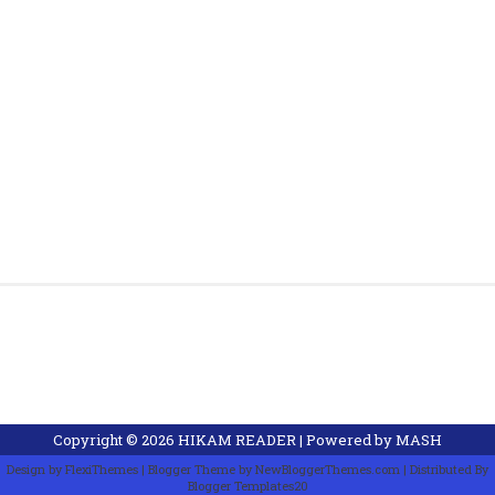
Copyright ©
2026
HIKAM READER
| Powered by
MASH
Design by
FlexiThemes
| Blogger Theme by
NewBloggerThemes.com
| Distributed By
Blogger Templates20