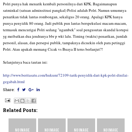
Polri punya hak menarik kembali personilnya dari KPK. Bagaimanapun
satminkal (satuan adminsitrasi pangkal) Polisi adalah Polri. Namun umumnya
penarikan tidak lantas rombongan, sekaligus 20 orang. Apalagi KPK hanya
punya penyidik 80 orang. Jadi publik pun lantas berspekulasi macam-macam,
termasuk mencurigai Polri sedang "ngambek" soal pengusutan skandal korupsi
yg meibatkan dua jendranya bbr p wkt lalu. Timing (waktu) penarikan, jumlah
personil, alasan, dan persepsi publik, tampaknya dicuekin oleh para petinggi
Polri. Atau apakah memang Cicak vs Buaya II terus berlanjut?!
Selanjutnya baca tautan ini:
http://www.beritasatu.com/hukum/72109-tarik-penyidik-dari-kpk-polri-dinilai-
gegabah.html
Share:
Related Posts: