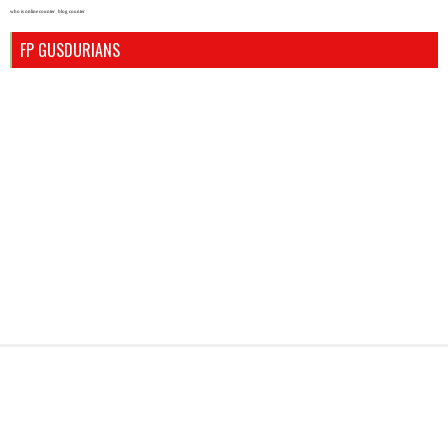
who is online counter
blog counter
FP GUSDURIANS