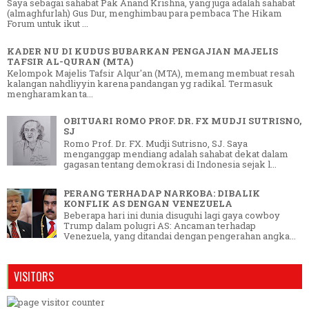
Saya sebagai sahabat Pak Anand Krishna, yang juga adalah sahabat
(almaghfurlah) Gus Dur, menghimbau para pembaca The Hikam
Forum untuk ikut ...
KADER NU DI KUDUS BUBARKAN PENGAJIAN MAJELIS
TAFSIR AL-QURAN (MTA)
Kelompok Majelis Tafsir Alqur'an (MTA), memang membuat resah
kalangan nahdliyyin karena pandangan yg radikal. Termasuk
mengharamkan ta...
OBITUARI ROMO PROF. DR. FX MUDJI SUTRISNO,
SJ
Romo Prof. Dr. FX. Mudji Sutrisno, SJ. Saya
menganggap mendiang adalah sahabat dekat dalam
gagasan tentang demokrasi di Indonesia sejak l...
PERANG TERHADAP NARKOBA: DIBALIK
KONFLIK AS DENGAN VENEZUELA
Beberapa hari ini dunia disuguhi lagi gaya cowboy
Trump dalam polugri AS: Ancaman terhadap
Venezuela, yang ditandai dengan pengerahan angka...
VISITORS