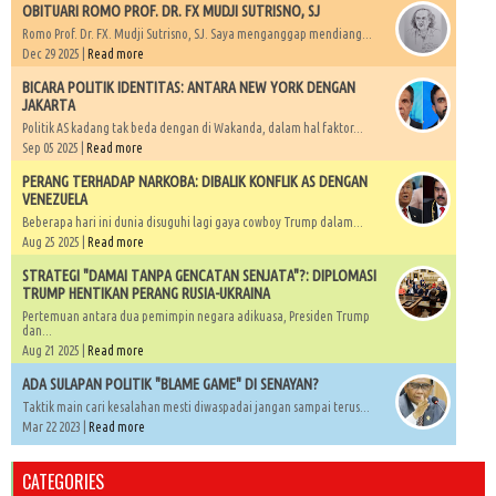
OBITUARI ROMO PROF. DR. FX MUDJI SUTRISNO, SJ
Romo Prof. Dr. FX. Mudji Sutrisno, SJ. Saya menganggap mendiang...
Dec 29 2025 |
Read more
BICARA POLITIK IDENTITAS: ANTARA NEW YORK DENGAN
JAKARTA
Politik AS kadang tak beda dengan di Wakanda, dalam hal faktor...
Sep 05 2025 |
Read more
PERANG TERHADAP NARKOBA: DIBALIK KONFLIK AS DENGAN
VENEZUELA
Beberapa hari ini dunia disuguhi lagi gaya cowboy Trump dalam...
Aug 25 2025 |
Read more
STRATEGI "DAMAI TANPA GENCATAN SENJATA"?: DIPLOMASI
TRUMP HENTIKAN PERANG RUSIA-UKRAINA
Pertemuan antara dua pemimpin negara adikuasa, Presiden Trump
dan...
Aug 21 2025 |
Read more
ADA SULAPAN POLITIK "BLAME GAME" DI SENAYAN?
Taktik main cari kesalahan mesti diwaspadai jangan sampai terus...
Mar 22 2023 |
Read more
CATEGORIES