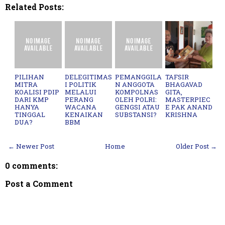
Related Posts:
PILIHAN
DELEGITIMAS
PEMANGGILA
TAFSIR
MITRA
I POLITIK
N ANGGOTA
BHAGAVAD
KOALISI PDIP
MELALUI
KOMPOLNAS
GITA,
DARI KMP
PERANG
OLEH POLRI:
MASTERPIEC
HANYA
WACANA
GENGSI ATAU
E PAK ANAND
TINGGAL
KENAIKAN
SUBSTANSI?
KRISHNA
DUA?
BBM
← Newer Post
Home
Older Post →
0 comments:
Post a Comment