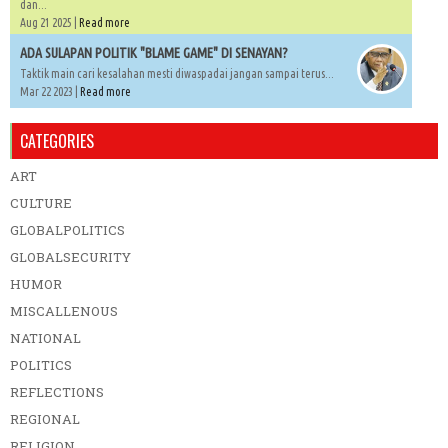
dan...
Aug 21 2025 |
Read more
ADA SULAPAN POLITIK "BLAME GAME" DI SENAYAN?
Taktik main cari kesalahan mesti diwaspadai jangan sampai terus...
Mar 22 2023 |
Read more
CATEGORIES
ART
CULTURE
GLOBALPOLITICS
GLOBALSECURITY
HUMOR
MISCALLENOUS
NATIONAL
POLITICS
REFLECTIONS
REGIONAL
RELIGION