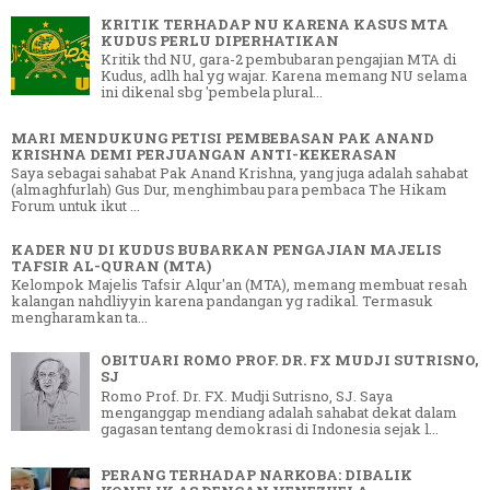
KRITIK TERHADAP NU KARENA KASUS MTA
KUDUS PERLU DIPERHATIKAN
Kritik thd NU, gara-2 pembubaran pengajian MTA di
Kudus, adlh hal yg wajar. Karena memang NU selama
ini dikenal sbg 'pembela plural...
MARI MENDUKUNG PETISI PEMBEBASAN PAK ANAND
KRISHNA DEMI PERJUANGAN ANTI-KEKERASAN
Saya sebagai sahabat Pak Anand Krishna, yang juga adalah sahabat
(almaghfurlah) Gus Dur, menghimbau para pembaca The Hikam
Forum untuk ikut ...
KADER NU DI KUDUS BUBARKAN PENGAJIAN MAJELIS
TAFSIR AL-QURAN (MTA)
Kelompok Majelis Tafsir Alqur'an (MTA), memang membuat resah
kalangan nahdliyyin karena pandangan yg radikal. Termasuk
mengharamkan ta...
OBITUARI ROMO PROF. DR. FX MUDJI SUTRISNO,
SJ
Romo Prof. Dr. FX. Mudji Sutrisno, SJ. Saya
menganggap mendiang adalah sahabat dekat dalam
gagasan tentang demokrasi di Indonesia sejak l...
PERANG TERHADAP NARKOBA: DIBALIK