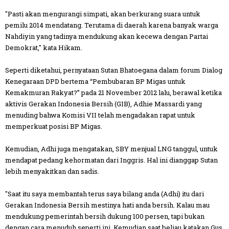
"Pasti akan mengurangi simpati, akan berkurang suara untuk
pemilu 2014 mendatang. Terutama di daerah karena banyak warga
Nahdiyin yang tadinya mendukung akan kecewa dengan Partai
Demokrat," kata Hikam.
Seperti diketahui, pernyataan Sutan Bhatoegana dalam forum Dialog
Kenegaraan DPD bertema “Pembubaran BP Migas untuk
Kemakmuran Rakyat?” pada 21 November 2012 lalu, berawal ketika
aktivis Gerakan Indonesia Bersih (GIB), Adhie Massardi yang
menuding bahwa Komisi VII telah mengadakan rapat untuk
memperkuat posisi BP Migas.
Kemudian, Adhi juga mengatakan, SBY menjual LNG tanggul, untuk
mendapat pedang kehormatan dari Inggris. Hal ini dianggap Sutan
lebih menyakitkan dan sadis.
"Saat itu saya membantah terus saya bilang anda (Adhi) itu dari
Gerakan Indonesia Bersih mestinya hati anda bersih. Kalau mau
mendukung pemerintah bersih dukung 100 persen, tapi bukan
dengan cara menuduh seperti ini. Kemudian saat beliau katakan Gus