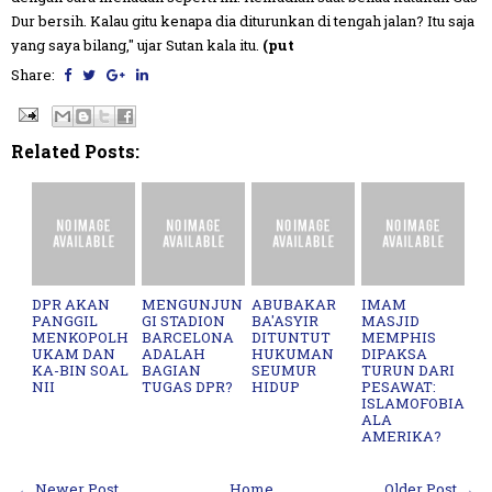
Dur bersih. Kalau gitu kenapa dia diturunkan di tengah jalan? Itu saja
yang saya bilang," ujar Sutan kala itu.
(put
Share:
Related Posts:
DPR AKAN
MENGUNJUN
ABUBAKAR
IMAM
PANGGIL
GI STADION
BA'ASYIR
MASJID
MENKOPOLH
BARCELONA
DITUNTUT
MEMPHIS
UKAM DAN
ADALAH
HUKUMAN
DIPAKSA
KA-BIN SOAL
BAGIAN
SEUMUR
TURUN DARI
NII
TUGAS DPR?
HIDUP
PESAWAT:
ISLAMOFOBIA
ALA
AMERIKA?
← Newer Post
Home
Older Post →