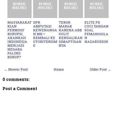
MASYARAKAT
DPR
TEROR
ELITE PD
KIAN
AMPUTASI
MARAK
CUCI TANGAN
PERMISIF
KEWENANGA
KARENA ABB
SOAL
KORUPSI,
N MK =
SULIT
PEMANGGILA
AKANKAH
KEMBALI KE
KENDALIKAN
N
INDONESIA
OTORITERISM
SIMAPTISAN
NAZARUDDIN
MENJADI
E
NYA
NEGARA
PALING
KORUP?
← Newer Post
Home
Older Post →
0 comments:
Post a Comment