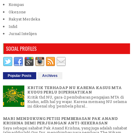
Kompas
Okezone
Rakyat Merdeka
Infid
Jurnal Intelijen
SOCIAL PROFILES
Popular Posts
Archives
KRITIK TERHADAP NU KARENA KASUS MTA
KUDUS PERLU DIPERHATIKAN
Kritik thd NU, gara-2 pembubaran pengajian MTA di
Kudus, adlh hal yg wajar. Karena memang NU selama
ini dikenal sbg 'pembela plural...
MARI MENDUKUNG PETISI PEMBEBASAN PAK ANAND
KRISHNA DEMI PERJUANGAN ANTI-KEKERASAN
Saya sebagai sahabat Pak Anand Krishna, yang juga adalah sahabat
(almaghfurlah) Gus Dur, menghimbau para pembaca The Hikam