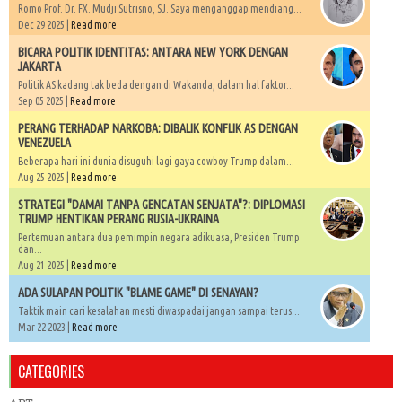
Romo Prof. Dr. FX. Mudji Sutrisno, SJ. Saya menganggap mendiang...
Dec 29 2025 |
Read more
BICARA POLITIK IDENTITAS: ANTARA NEW YORK DENGAN
JAKARTA
Politik AS kadang tak beda dengan di Wakanda, dalam hal faktor...
Sep 05 2025 |
Read more
PERANG TERHADAP NARKOBA: DIBALIK KONFLIK AS DENGAN
VENEZUELA
Beberapa hari ini dunia disuguhi lagi gaya cowboy Trump dalam...
Aug 25 2025 |
Read more
STRATEGI "DAMAI TANPA GENCATAN SENJATA"?: DIPLOMASI
TRUMP HENTIKAN PERANG RUSIA-UKRAINA
Pertemuan antara dua pemimpin negara adikuasa, Presiden Trump
dan...
Aug 21 2025 |
Read more
ADA SULAPAN POLITIK "BLAME GAME" DI SENAYAN?
Taktik main cari kesalahan mesti diwaspadai jangan sampai terus...
Mar 22 2023 |
Read more
CATEGORIES