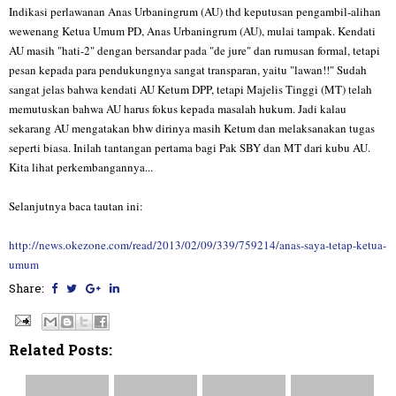
Indikasi perlawanan Anas Urbaningrum (AU) thd keputusan pengambil-alihan
wewenang Ketua Umum PD, Anas Urbaningrum (AU), mulai tampak. Kendati
AU masih "hati-2" dengan bersandar pada "de jure" dan rumusan formal, tetapi
pesan kepada para pen
dukungnya sangat transparan, yaitu "lawan!!" Sudah
sangat jelas bahwa kendati AU Ketum DPP, tetapi Majelis Tinggi (MT) telah
memutuskan bahwa AU harus fokus kepada masalah hukum. Jadi kalau
sekarang AU mengatakan bhw dirinya masih Ketum dan melaksanakan tugas
seperti biasa. Inilah tantangan pertama bagi Pak SBY dan MT dari kubu AU.
Kita lihat perkembangannya...
Selanjutnya baca tautan ini:
http://news.okezone.com/read/2013/02/09/339/759214/anas-saya-tetap-ketua-
umum
Share:
Related Posts: