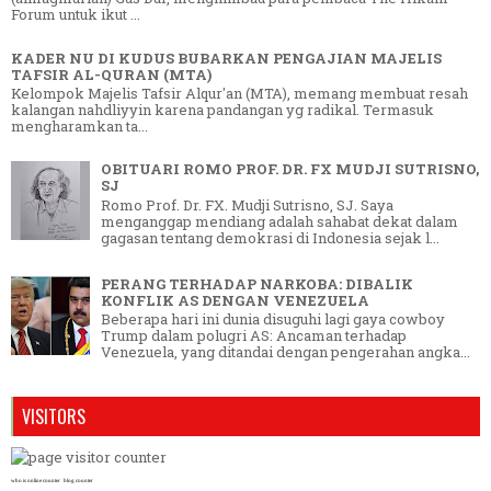
Forum untuk ikut ...
KADER NU DI KUDUS BUBARKAN PENGAJIAN MAJELIS
TAFSIR AL-QURAN (MTA)
Kelompok Majelis Tafsir Alqur'an (MTA), memang membuat resah
kalangan nahdliyyin karena pandangan yg radikal. Termasuk
mengharamkan ta...
OBITUARI ROMO PROF. DR. FX MUDJI SUTRISNO,
SJ
Romo Prof. Dr. FX. Mudji Sutrisno, SJ. Saya
menganggap mendiang adalah sahabat dekat dalam
gagasan tentang demokrasi di Indonesia sejak l...
PERANG TERHADAP NARKOBA: DIBALIK
KONFLIK AS DENGAN VENEZUELA
Beberapa hari ini dunia disuguhi lagi gaya cowboy
Trump dalam polugri AS: Ancaman terhadap
Venezuela, yang ditandai dengan pengerahan angka...
VISITORS
who is online counter
blog counter