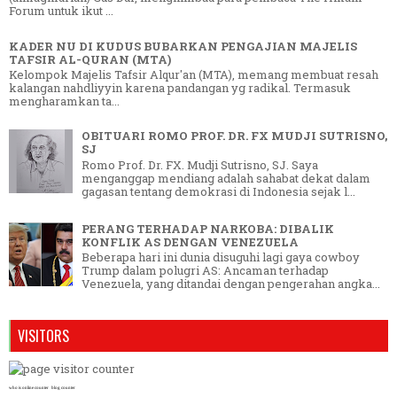
Forum untuk ikut ...
KADER NU DI KUDUS BUBARKAN PENGAJIAN MAJELIS
TAFSIR AL-QURAN (MTA)
Kelompok Majelis Tafsir Alqur'an (MTA), memang membuat resah
kalangan nahdliyyin karena pandangan yg radikal. Termasuk
mengharamkan ta...
OBITUARI ROMO PROF. DR. FX MUDJI SUTRISNO,
SJ
Romo Prof. Dr. FX. Mudji Sutrisno, SJ. Saya
menganggap mendiang adalah sahabat dekat dalam
gagasan tentang demokrasi di Indonesia sejak l...
PERANG TERHADAP NARKOBA: DIBALIK
KONFLIK AS DENGAN VENEZUELA
Beberapa hari ini dunia disuguhi lagi gaya cowboy
Trump dalam polugri AS: Ancaman terhadap
Venezuela, yang ditandai dengan pengerahan angka...
VISITORS
who is online counter
blog counter