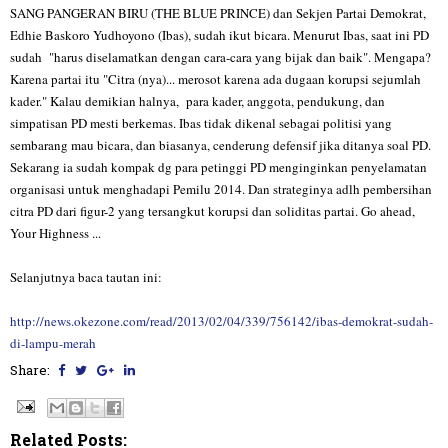
SANG PANGERAN BIRU (THE BLUE PRINCE) dan Sekjen Partai Demokrat,
Edhie Baskoro Yudhoyono (Ibas), sudah ikut bicara. Menurut Ibas, saat ini PD
sudah "harus diselamatkan dengan cara-cara yang bijak dan baik". Mengapa?
Karena partai itu "Citra (nya)... merosot karena ada dugaan korupsi sejumlah
kader." Kalau demikian halnya, para kader, anggota, pendukung, dan
simpatisan PD mesti berkemas. Ibas tidak dikenal sebagai politisi yang
sembarang mau bicara, dan biasanya, cenderung defensif jika ditanya soal PD.
Sekarang ia sudah kompak dg para petinggi PD menginginkan penyelamatan
organisasi untuk menghadapi Pemilu 2014. Dan strateginya adlh pembersihan
citra PD dari figur-2 yang tersangkut korupsi dan soliditas partai. Go ahead,
Your Highness ...
Selanjutnya baca tautan ini:
http://news.okezone.com/read/2013/02/04/339/756142/ibas-demokrat-sudah-
di-lampu-merah
Share:
Related Posts: