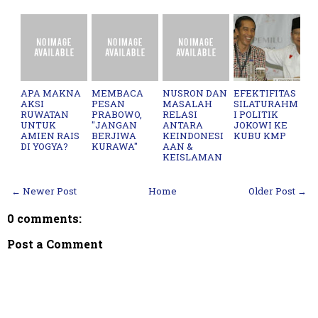
APA MAKNA
MEMBACA
NUSRON DAN
EFEKTIFITAS
AKSI
PESAN
MASALAH
SILATURAHM
RUWATAN
PRABOWO,
RELASI
I POLITIK
UNTUK
"JANGAN
ANTARA
JOKOWI KE
AMIEN RAIS
BERJIWA
KEINDONESI
KUBU KMP
DI YOGYA?
KURAWA"
AAN &
KEISLAMAN
← Newer Post
Home
Older Post →
0 comments:
Post a Comment