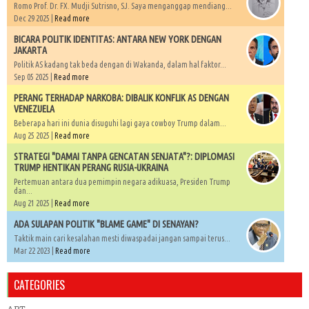
Romo Prof. Dr. FX. Mudji Sutrisno, SJ. Saya menganggap mendiang...
Dec 29 2025 |
Read more
BICARA POLITIK IDENTITAS: ANTARA NEW YORK DENGAN
JAKARTA
Politik AS kadang tak beda dengan di Wakanda, dalam hal faktor...
Sep 05 2025 |
Read more
PERANG TERHADAP NARKOBA: DIBALIK KONFLIK AS DENGAN
VENEZUELA
Beberapa hari ini dunia disuguhi lagi gaya cowboy Trump dalam...
Aug 25 2025 |
Read more
STRATEGI "DAMAI TANPA GENCATAN SENJATA"?: DIPLOMASI
TRUMP HENTIKAN PERANG RUSIA-UKRAINA
Pertemuan antara dua pemimpin negara adikuasa, Presiden Trump
dan...
Aug 21 2025 |
Read more
ADA SULAPAN POLITIK "BLAME GAME" DI SENAYAN?
Taktik main cari kesalahan mesti diwaspadai jangan sampai terus...
Mar 22 2023 |
Read more
CATEGORIES
ART