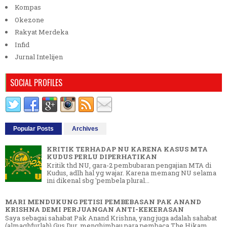
Kompas
Okezone
Rakyat Merdeka
Infid
Jurnal Intelijen
SOCIAL PROFILES
Popular Posts
Archives
KRITIK TERHADAP NU KARENA KASUS MTA
KUDUS PERLU DIPERHATIKAN
Kritik thd NU, gara-2 pembubaran pengajian MTA di
Kudus, adlh hal yg wajar. Karena memang NU selama
ini dikenal sbg 'pembela plural...
MARI MENDUKUNG PETISI PEMBEBASAN PAK ANAND
KRISHNA DEMI PERJUANGAN ANTI-KEKERASAN
Saya sebagai sahabat Pak Anand Krishna, yang juga adalah sahabat
(almaghfurlah) Gus Dur, menghimbau para pembaca The Hikam