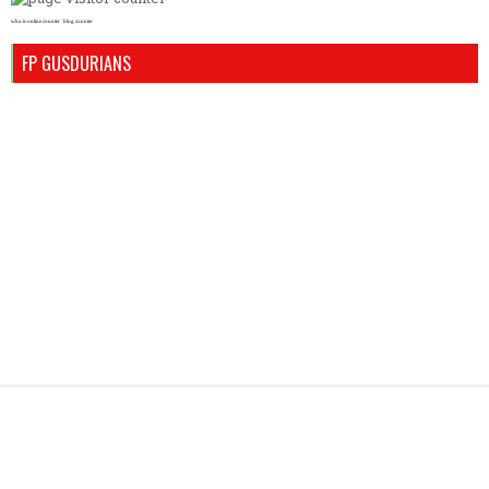
who is online counter
blog counter
FP GUSDURIANS