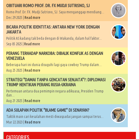
OBITUARI ROMO PROF. DR. FX MUDJI SUTRISNO, SJ
Romo Prof. Dr. FX. Mudji Sutrisno, SJ. Saya menganggap mendiang...
Dec 29 2025 |
Read more
BICARA POLITIK IDENTITAS: ANTARA NEW YORK DENGAN
JAKARTA
Politik AS kadang tak beda dengan di Wakanda, dalam hal faktor...
Sep 05 2025 |
Read more
PERANG TERHADAP NARKOBA: DIBALIK KONFLIK AS DENGAN
VENEZUELA
Beberapa hari ini dunia disuguhi lagi gaya cowboy Trump dalam...
Aug 25 2025 |
Read more
STRATEGI "DAMAI TANPA GENCATAN SENJATA"?: DIPLOMASI
TRUMP HENTIKAN PERANG RUSIA-UKRAINA
Pertemuan antara dua pemimpin negara adikuasa, Presiden Trump
dan...
Aug 21 2025 |
Read more
ADA SULAPAN POLITIK "BLAME GAME" DI SENAYAN?
Taktik main cari kesalahan mesti diwaspadai jangan sampai terus...
Mar 22 2023 |
Read more
CATEGORIES