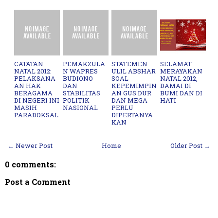
CATATAN
PEMAKZULA
STATEMEN
SELAMAT
NATAL 2012:
N WAPRES
ULIL ABSHAR
MERAYAKAN
PELAKSANA
BUDIONO
SOAL
NATAL 2012,
AN HAK
DAN
KEPEMIMPIN
DAMAI DI
BERAGAMA
STABILITAS
AN GUS DUR
BUMI DAN DI
DI NEGERI INI
POLITIK
DAN MEGA
HATI
MASIH
NASIONAL
PERLU
PARADOKSAL
DIPERTANYA
KAN
← Newer Post
Home
Older Post →
0 comments:
Post a Comment