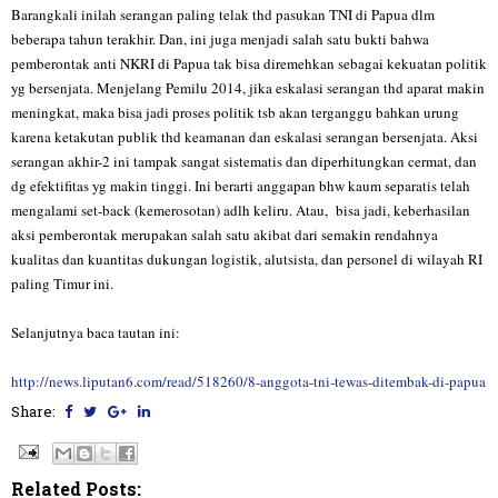
Barangkali inilah serangan paling telak thd pasukan TNI di Papua dlm
beberapa tahun terakhir. Dan, ini juga menjadi salah satu bukti bahwa
pemberontak anti NKRI di Papua tak bisa diremehkan sebagai kekuatan politik
yg bersenjata. Menjelang Pemilu 2014, jika eskalasi serangan thd aparat makin
meningkat, maka bisa jadi proses politik tsb akan terganggu bahkan urung
karena ketakutan publik thd keamanan dan eskalasi serangan bersenjata. Aksi
serangan akhir-2 ini tampak sangat sistematis dan diperhitungkan cermat, dan
dg efektifitas yg makin tinggi. Ini berarti anggapan bhw kaum separatis telah
mengalami set-back (kemerosotan) adlh keliru. Atau, bisa jadi, keberhasilan
aksi pemberontak merupakan salah satu akibat dari semakin rendahnya
kualitas dan kuantitas dukungan logistik, alutsista, dan personel di wilayah RI
paling Timur ini.
Selanjutnya baca tautan ini:
http://news.liputan6.com/read/518260/8-anggota-tni-tewas-ditembak-di-papua
Share:
Related Posts: