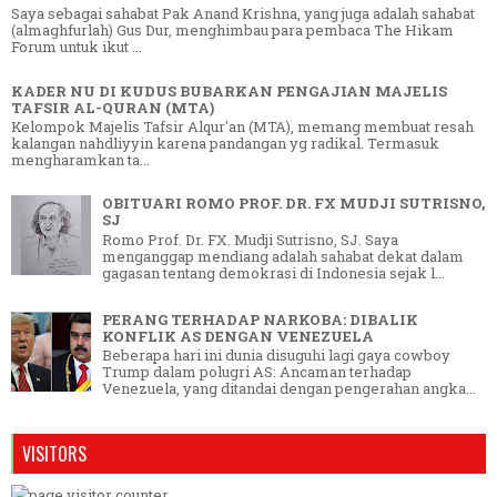
Saya sebagai sahabat Pak Anand Krishna, yang juga adalah sahabat
(almaghfurlah) Gus Dur, menghimbau para pembaca The Hikam
Forum untuk ikut ...
KADER NU DI KUDUS BUBARKAN PENGAJIAN MAJELIS
TAFSIR AL-QURAN (MTA)
Kelompok Majelis Tafsir Alqur'an (MTA), memang membuat resah
kalangan nahdliyyin karena pandangan yg radikal. Termasuk
mengharamkan ta...
OBITUARI ROMO PROF. DR. FX MUDJI SUTRISNO,
SJ
Romo Prof. Dr. FX. Mudji Sutrisno, SJ. Saya
menganggap mendiang adalah sahabat dekat dalam
gagasan tentang demokrasi di Indonesia sejak l...
PERANG TERHADAP NARKOBA: DIBALIK
KONFLIK AS DENGAN VENEZUELA
Beberapa hari ini dunia disuguhi lagi gaya cowboy
Trump dalam polugri AS: Ancaman terhadap
Venezuela, yang ditandai dengan pengerahan angka...
VISITORS