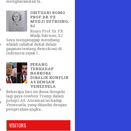
mengharamkan ta...
OBITUARI ROMO
PROF. DR. FX
MUDJI SUTRISNO,
SJ
Romo Prof. Dr. FX.
Mudji Sutrisno, SJ.
Saya menganggap mendiang
m
adalah sahabat dekat dalam
gagasan tentang demokrasi di
Indonesia sejak l...
PERANG
TERHADAP
NARKOBA:
DIBALIK KONFLIK
AS DENGAN
VENEZUELA
h
Beberapa hari ini dunia disuguhi
lagi gaya cowboy Trump dalam
polugri AS: Ancaman terhadap
s
Venezuela, yang ditandai dengan
pengerahan angka...
VISITORS