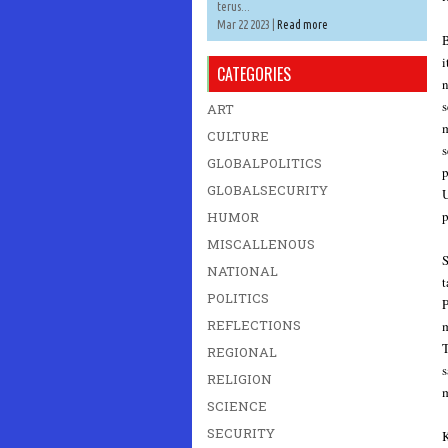
terus...
Mar 22 2023 |
Read more
B
i
CATEGORIES
n
s
ART
m
CULTURE
s
GLOBALPOLITICS
p
GLOBALSECURITY
U
p
HUMOR
MISCALLENOUS
S
NATIONAL
t
POLITICS
P
REFLECTIONS
m
T
REGIONAL
s
RELIGION
m
SCIENCE
SECURITY
K