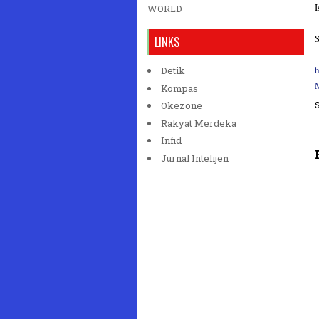
I
WORLD
S
LINKS
h
Detik
M
Kompas
Okezone
Rakyat Merdeka
Infid
Jurnal Intelijen