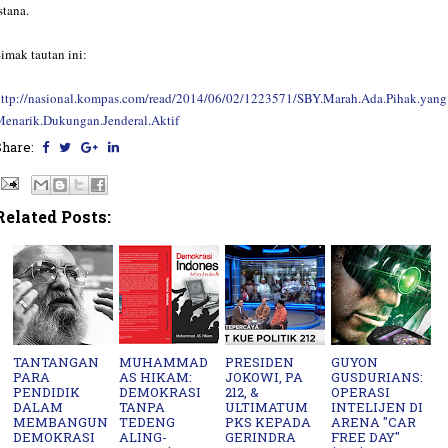
stana.
imak tautan ini:
ttp://nasional.kompas.com/read/2014/06/02/1223571/SBY.Marah.Ada.Pihak.yang
enarik.Dukungan.Jenderal.Aktif
Share:
Related Posts:
TANTANGAN
MUHAMMAD
PRESIDEN
GUYON
PARA
AS HIKAM:
JOKOWI, PA
GUSDURIANS:
PENDIDIK
DEMOKRASI
212, &
OPERASI
DALAM
TANPA
ULTIMATUM
INTELIJEN DI
MEMBANGUN
TEDENG
PKS KEPADA
ARENA "CAR
DEMOKRASI
ALING-
GERINDRA
FREE DAY"