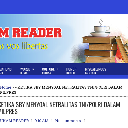
»
»
ECTIONS
WORLD
CULTURE
HUMOR
MISCALLENOUS
KSI
DUNIA
BUDAYA
HUMOR
LAIN LAIN
Home
» » KETIKA SBY MENYOAL NETRALITAS TNI/POLRI DALAM
PILPRES
KETIKA SBY MENYOAL NETRALITAS TNI/POLRI DALAM
PILPRES
HIKAM READER
9:10 AM
No comments: