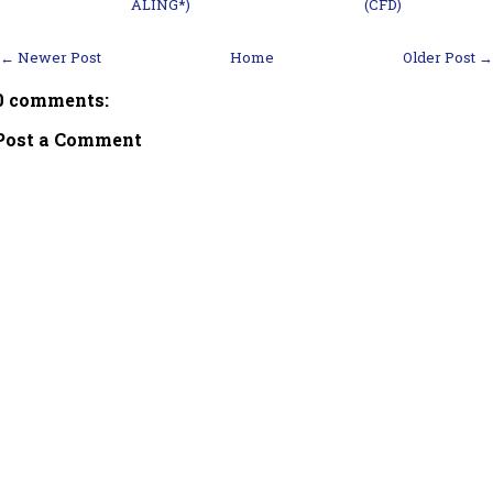
ALING*)
(CFD)
← Newer Post
Home
Older Post →
0 comments:
Post a Comment