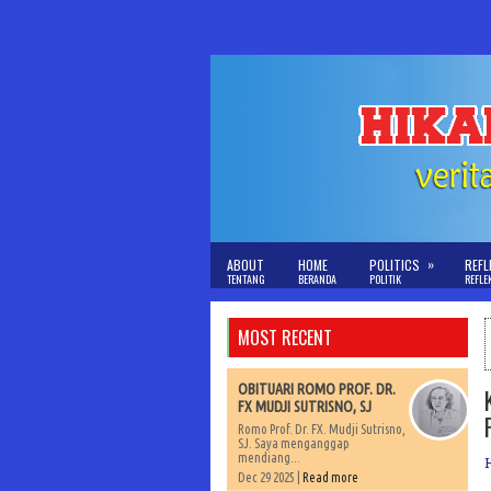
»
ABOUT
HOME
POLITICS
REFL
TENTANG
BERANDA
POLITIK
REFLE
MOST RECENT
OBITUARI ROMO PROF. DR.
FX MUDJI SUTRISNO, SJ
Romo Prof. Dr. FX. Mudji Sutrisno,
SJ. Saya menganggap
mendiang...
Dec 29 2025 |
Read more