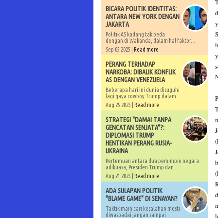
T
BICARA POLITIK IDENTITAS:
d
ANTARA NEW YORK DENGAN
y
JAKARTA
S
Politik AS kadang tak beda
dengan di Wakanda, dalam hal faktor...
i
Sep 05 2025 |
Read more
y
PERANG TERHADAP
s
NARKOBA: DIBALIK KONFLIK
N
AS DENGAN VENEZUELA
Beberapa hari ini dunia disuguhi
lagi gaya cowboy Trump dalam...
P
Aug 25 2025 |
Read more
T
m
STRATEGI "DAMAI TANPA
GENCATAN SENJATA"?:
J
DIPLOMASI TRUMP
(
HENTIKAN PERANG RUSIA-
UKRAINA
J
Pertemuan antara dua pemimpin negara
adikuasa, Presiden Trump dan...
(
Aug 21 2025 |
Read more
R
ADA SULAPAN POLITIK
d
"BLAME GAME" DI SENAYAN?
m
Taktik main cari kesalahan mesti
diwaspadai jangan sampai
l