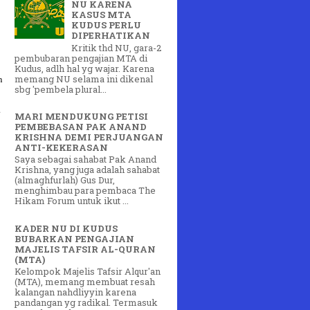
NU KARENA
KASUS MTA
KUDUS PERLU
DIPERHATIKAN
Kritik thd NU, gara-2
pembubaran pengajian MTA di
Kudus, adlh hal yg wajar. Karena
memang NU selama ini dikenal
n
sbg 'pembela plural...
.
MARI MENDUKUNG PETISI
PEMBEBASAN PAK ANAND
KRISHNA DEMI PERJUANGAN
ANTI-KEKERASAN
Saya sebagai sahabat Pak Anand
Krishna, yang juga adalah sahabat
(almaghfurlah) Gus Dur,
menghimbau para pembaca The
Hikam Forum untuk ikut ...
KADER NU DI KUDUS
BUBARKAN PENGAJIAN
MAJELIS TAFSIR AL-QURAN
(MTA)
Kelompok Majelis Tafsir Alqur'an
(MTA), memang membuat resah
kalangan nahdliyyin karena
pandangan yg radikal. Termasuk