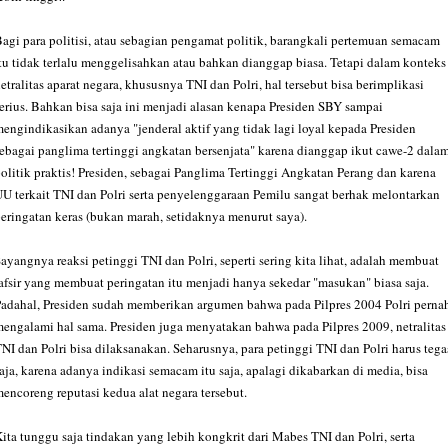
agi para politisi, atau sebagian pengamat politik, barangkali pertemuan semacam
tu tidak terlalu menggelisahkan atau bahkan dianggap biasa. Tetapi dalam konteks
etralitas aparat negara, khususnya TNI dan Polri, hal tersebut bisa berimplikasi
erius. Bahkan bisa saja ini menjadi alasan kenapa Presiden SBY sampai
engindikasikan adanya "jenderal aktif yang tidak lagi loyal kepada Presiden
ebagai panglima tertinggi angkatan bersenjata" karena dianggap ikut cawe-2 dala
olitik praktis! Presiden, sebagai Panglima Tertinggi Angkatan Perang dan karena
U terkait TNI dan Polri serta penyelenggaraan Pemilu sangat berhak melontarkan
eringatan keras (bukan marah, setidaknya menurut saya).
ayangnya reaksi petinggi TNI dan Polri, seperti sering kita lihat, adalah membuat
afsir yang membuat peringatan itu menjadi hanya sekedar "masukan" biasa saja.
adahal, Presiden sudah memberikan argumen bahwa pada Pilpres 2004 Polri perna
engalami hal sama. Presiden juga menyatakan bahwa pada Pilpres 2009, netralitas
NI dan Polri bisa dilaksanakan. Seharusnya, para petinggi TNI dan Polri harus tega
aja, karena adanya indikasi semacam itu saja, apalagi dikabarkan di media, bisa
encoreng reputasi kedua alat negara tersebut.
ita tunggu saja tindakan yang lebih kongkrit dari Mabes TNI dan Polri, serta