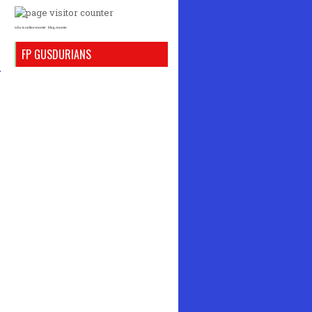
who is online counter
blog counter
FP GUSDURIANS
.