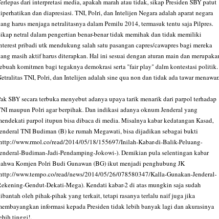
erlepas dari interpretasi media, apakah marah atau tidak, sikap Presiden SBY patut
iperhatikan dan diapresiasi. TNI, Polri, dan Intelijen Negara adalah aparat negara
ang harus menjaga netralitasnya dalam Pemilu 2014, termasuk tentu saja Pilpres.
ikap netral dalam pengertian benar-benar tidak memihak dan tidak memiliki
nterest pribadi utk mendukung salah satu pasangan capres/cawapres bagi mereka
ang masih aktif harus diterapkan. Hal ini sesuai dengan aturan main dan merupaka
ebuah komitmen bagi tegaknya demokrasi serta "fair play" dalm kontestasi politik.
etralitas TNI, Polri, dan Intelijen adalah sine qua non dan tidak ada tawar menawar
ak SBY secara terbuka menyebut adanya upaya tarik menarik dari parpol terhadap
NI maupun Polri agar berpihak. Dan indikasi adanya oknum Jenderal yang
endekati parpol itupun bisa dibaca di media. Misalnya kabar kedatangan Kasad,
enderal TNI Budiman (B) ke rumah Megawati, bisa dijadikan sebagai bukti
http://www.rmol.co/read/2014/05/18/155697/Inilah-Kabar-di-Balik-Peluang-
enderal-Budiman-Jadi-Pendamping-Jokowi-). Demikian pula selentingan kabar
bahwa Komjen Polri Budi Gunawan (BG) ikut menjadi penghubung JK
http://www.tempo.co/read/news/2014/05/26/078580347/Kalla-Gunakan-Jenderal-
ekening-Gendut-Dekati-Mega). Kendati kabar-2 di atas mungkin saja sudah
ibantah oleh pihak-pihak yang terkait, tetapi rasanya terlalu naif juga jika
embayangkan informasi kepada Presiden tidak lebih banyak lagi dan akurasinya
ebih tinggi!.