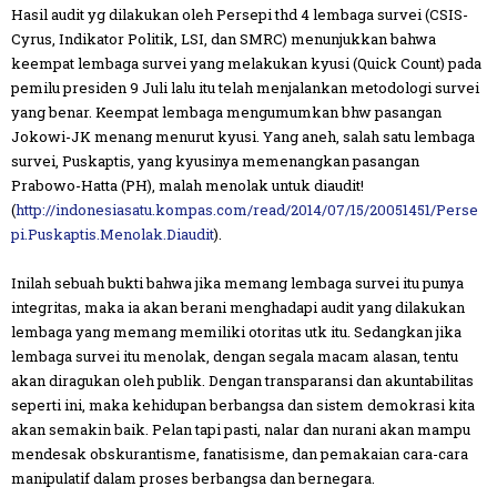
Hasil audit yg dilakukan oleh Persepi thd 4 lembaga survei (CSIS-
Cyrus, Indikator Politik, LSI, dan SMRC) menunjukkan bahwa
keempat lembaga survei yang melakukan kyusi (Quick Count) pada
pemil
u presiden 9 Juli lalu itu telah menjalankan metodologi survei
yang benar. Keempat lembaga mengumumkan bhw pasangan
Jokowi-JK menang menurut kyusi. Yang aneh, salah satu lembaga
survei, Puskaptis, yang kyusinya memenangkan pasangan
Prabowo-Hatta (PH), malah menolak untuk diaudit!
(
http://indonesiasatu.kompas.com/read/2014/07/15/20051451/Perse
pi.Puskaptis.Menolak.Diaudit
).
Inilah sebuah bukti bahwa jika memang lembaga survei itu punya
integritas, maka ia akan berani menghadapi audit yang dilakukan
lembaga yang memang memiliki otoritas utk itu. Sedangkan jika
lembaga survei itu menolak, dengan segala macam alasan, tentu
akan diragukan oleh publik. Dengan transparansi dan akuntabilitas
seperti ini, maka kehidupan berbangsa dan sistem demokrasi kita
akan semakin baik. Pelan tapi pasti, nalar dan nurani akan mampu
mendesak obskurantisme, fanatisisme, dan pemakaian cara-cara
manipulatif dalam proses berbangsa dan bernegara.