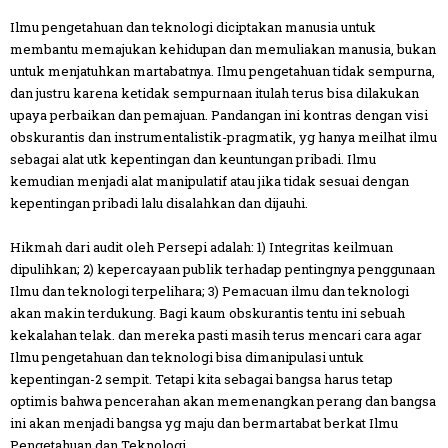
Ilmu pengetahuan dan teknologi diciptakan manusia untuk
membantu memajukan kehidupan dan memuliakan manusia, bukan
untuk menjatuhkan martabatnya. Ilmu pengetahuan tidak sempurna,
dan justru karena ketidak sempurnaan itulah terus bisa dilakukan
upaya perbaikan dan pemajuan. Pandangan ini kontras dengan visi
obskurantis dan instrumentalistik-pragmatik, yg hanya meilhat ilmu
sebagai alat utk kepentingan dan keuntungan pribadi. Ilmu
kemudian menjadi alat manipulatif atau jika tidak sesuai dengan
kepentingan pribadi lalu disalahkan dan dijauhi.
Hikmah dari audit oleh Persepi adalah: 1) Integritas keilmuan
dipulihkan; 2) kepercayaan publik terhadap pentingnya penggunaan
Ilmu dan teknologi terpelihara; 3) Pemacuan ilmu dan teknologi
akan makin terdukung. Bagi kaum obskurantis tentu ini sebuah
kekalahan telak. dan mereka pasti masih terus mencari cara agar
Ilmu pengetahuan dan teknologi bisa dimanipulasi untuk
kepentingan-2 sempit. Tetapi kita sebagai bangsa harus tetap
optimis bahwa pencerahan akan memenangkan perang dan bangsa
ini akan menjadi bangsa yg maju dan bermartabat berkat Ilmu
Pengetahuan dan Teknologi.