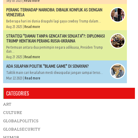
Sep 05 2025 |
Read more
PERANG TERHADAP NARKOBA: DIBALIK KONFLIK AS DENGAN
VENEZUELA
Beberapa hari ini dunia disuguhi lagi gaya cowboy Trump dalam...
Aug 25 2025 |
Read more
STRATEGI "DAMAI TANPA GENCATAN SENJATA"?: DIPLOMASI
TRUMP HENTIKAN PERANG RUSIA-UKRAINA
Pertemuan antara dua pemimpin negara adikuasa, Presiden Trump
dan...
Aug 21 2025 |
Read more
ADA SULAPAN POLITIK "BLAME GAME" DI SENAYAN?
Taktik main cari kesalahan mesti diwaspadai jangan sampai terus...
Mar 22 2023 |
Read more
CATEGORIES
ART
CULTURE
GLOBALPOLITICS
GLOBALSECURITY
HUMOR