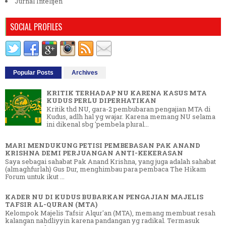
Jurnal Intelijen
SOCIAL PROFILES
Popular Posts
Archives
KRITIK TERHADAP NU KARENA KASUS MTA
KUDUS PERLU DIPERHATIKAN
Kritik thd NU, gara-2 pembubaran pengajian MTA di
Kudus, adlh hal yg wajar. Karena memang NU selama
ini dikenal sbg 'pembela plural...
MARI MENDUKUNG PETISI PEMBEBASAN PAK ANAND
KRISHNA DEMI PERJUANGAN ANTI-KEKERASAN
Saya sebagai sahabat Pak Anand Krishna, yang juga adalah sahabat
(almaghfurlah) Gus Dur, menghimbau para pembaca The Hikam
Forum untuk ikut ...
KADER NU DI KUDUS BUBARKAN PENGAJIAN MAJELIS
TAFSIR AL-QURAN (MTA)
Kelompok Majelis Tafsir Alqur'an (MTA), memang membuat resah
kalangan nahdliyyin karena pandangan yg radikal. Termasuk