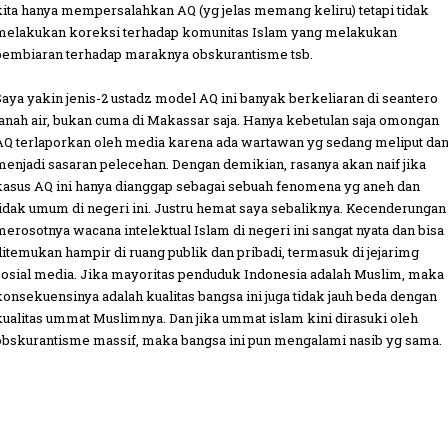
kita hanya mempersalahkan AQ (yg jelas memang keliru) tetapi tidak
melakukan koreksi terhadap komunitas Islam yang melakukan
pembiaran terhadap maraknya obskurantisme tsb.
Saya yakin jenis-2 ustadz model AQ ini banyak berkeliaran di seantero
tanah air, bukan cuma di Makassar saja. Hanya kebetulan saja omongan
AQ terlaporkan oleh media karena ada wartawan yg sedang meliput da
menjadi sasaran pelecehan. Dengan demikian, rasanya akan naif jika
kasus AQ ini hanya dianggap sebagai sebuah fenomena yg aneh dan
tidak umum di negeri ini. Justru hemat saya sebaliknya. Kecenderungan
merosotnya wacana intelektual Islam di negeri ini sangat nyata dan bisa
ditemukan hampir di ruang publik dan pribadi, termasuk di jejarimg
sosial media. Jika mayoritas penduduk Indonesia adalah Muslim, maka
konsekuensinya adalah kualitas bangsa ini juga tidak jauh beda dengan
kualitas ummat Muslimnya. Dan jika ummat islam kini dirasuki oleh
obskurantisme massif, maka bangsa ini pun mengalami nasib yg sama.