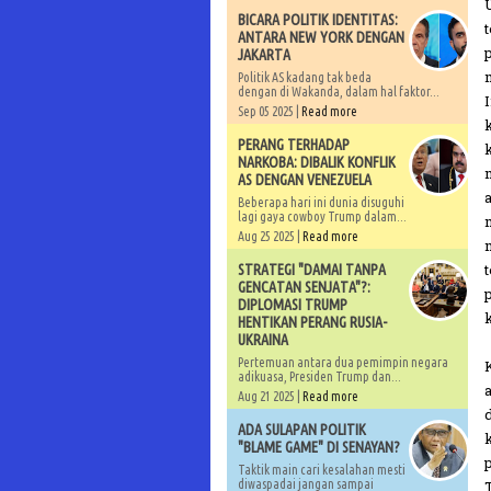
BICARA POLITIK IDENTITAS:
ANTARA NEW YORK DENGAN
JAKARTA
Politik AS kadang tak beda
dengan di Wakanda, dalam hal faktor...
Sep 05 2025 |
Read more
PERANG TERHADAP
NARKOBA: DIBALIK KONFLIK
AS DENGAN VENEZUELA
Beberapa hari ini dunia disuguhi
lagi gaya cowboy Trump dalam...
Aug 25 2025 |
Read more
STRATEGI "DAMAI TANPA
GENCATAN SENJATA"?:
DIPLOMASI TRUMP
HENTIKAN PERANG RUSIA-
UKRAINA
Pertemuan antara dua pemimpin negara
adikuasa, Presiden Trump dan...
Aug 21 2025 |
Read more
ADA SULAPAN POLITIK
"BLAME GAME" DI SENAYAN?
Taktik main cari kesalahan mesti
diwaspadai jangan sampai