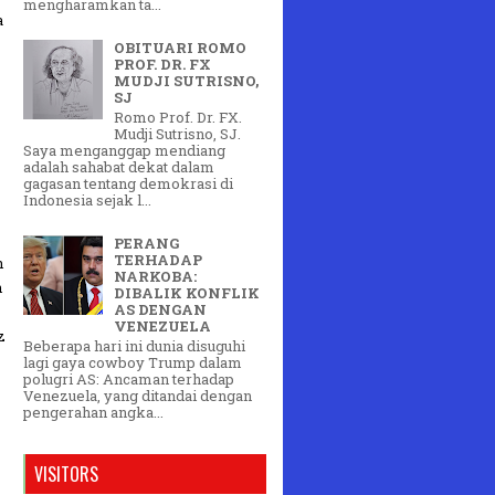
mengharamkan ta...
a
OBITUARI ROMO
PROF. DR. FX
MUDJI SUTRISNO,
SJ
Romo Prof. Dr. FX.
Mudji Sutrisno, SJ.
Saya menganggap mendiang
adalah sahabat dekat dalam
gagasan tentang demokrasi di
Indonesia sejak l...
PERANG
TERHADAP
h
NARKOBA:
n
DIBALIK KONFLIK
AS DENGAN
VENEZUELA
z
Beberapa hari ini dunia disuguhi
lagi gaya cowboy Trump dalam
polugri AS: Ancaman terhadap
Venezuela, yang ditandai dengan
pengerahan angka...
VISITORS