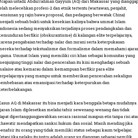
Ucapan ustadz Abdurrahman Qayyum (AQ) dari Makassar yang diangga
telah melecehkan profesi-2 dan etnik tertentu (wartawan, penjahit,
pensiunan yg rajin bawa proposal, dan pedagang berwatak China)
menjadi sebuah bukti untuk kesekian kalinya bahwa ummat Islam
Indonesia sedang menyaksikan terjadinya proses pendangkalan dan
kemunduran berfikir (obskurantisme) di kalangan elite terpelajarnya,
karena pengabaian terhadap nalar dan nurani serta keterpukauan
mereka terhadap tekstualisme dan formalisme dalam memahami ajara
agama. Ummat Islam yang memiliki ciri khas sebagai komunitas yang
menjunjung tinggi nalar dan pencerahan itu kini menghadapi sebuah
malaise atau kemarau dalam kemampuan berfikir para elite
terpelajarnya yang mampu untuk memberikan pencerahan sekaligus
pembebasan atau emansipasi terhadap keterpurukan dan
keterbelakangan.
Kasus AQ di Makassar itu bisa menjadi kaca benggala betapa mudahnya
ajaran Islam diplesetkan melalui tafsir sewenang-wenang dan tidak
dapat dipertanggungjawabkan secara rasional maupun etis tanpa risi ata
khawatir mendapatkan sanksi hukum dan sosial. Masih mending jika
penafsir itu orang yang tidak memiliki status sebagai kaum telpelajar.
Tetapi jika pelaku itu justru adalah orang yg dianggap sebagai pemilik