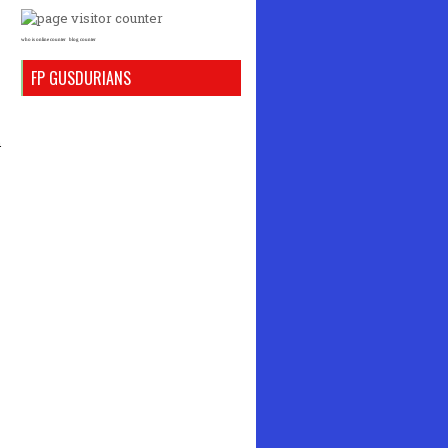
who is online counter
blog counter
FP GUSDURIANS
n