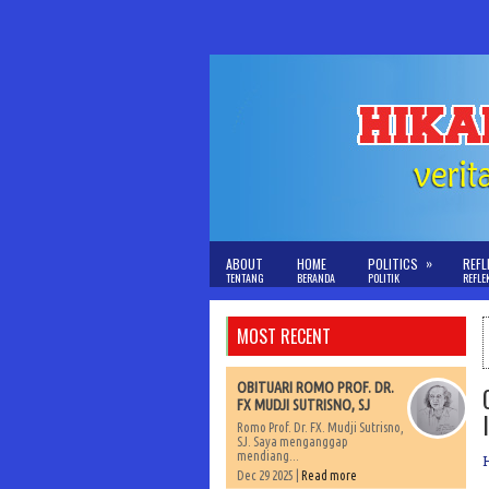
»
ABOUT
HOME
POLITICS
REFL
TENTANG
BERANDA
POLITIK
REFLE
MOST RECENT
OBITUARI ROMO PROF. DR.
FX MUDJI SUTRISNO, SJ
Romo Prof. Dr. FX. Mudji Sutrisno,
SJ. Saya menganggap
mendiang...
Dec 29 2025 |
Read more