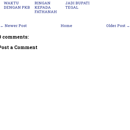
WAKTU
RINGAN
JADI BUPATI
DENGAN PKB
KEPADA
TEGAL
FATHANAH
← Newer Post
Home
Older Post →
0 comments:
Post a Comment