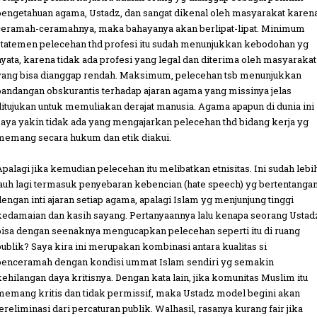
pengetahuan agama, Ustadz, dan sangat dikenal oleh masyarakat karen
ceramah-ceramahnya, maka bahayanya akan berlipat-lipat. Minimum
statemen pelecehan thd profesi itu sudah menunjukkan kebodohan yg
nyata, karena tidak ada profesi yang legal dan diterima oleh masyarakat
yang bisa dianggap rendah. Maksimum, pelecehan tsb menunjukkan
pandangan obskurantis terhadap ajaran agama yang missinya jelas
ditujukan untuk memuliakan derajat manusia. Agama apapun di dunia ini
saya yakin tidak ada yang mengajarkan pelecehan thd bidang kerja yg
memang secara hukum dan etik diakui.
Apalagi jika kemudian pelecehan itu melibatkan etnisitas. Ini sudah lebi
jauh lagi termasuk penyebaran kebencian (hate speech) yg bertentanga
dengan inti ajaran setiap agama, apalagi Islam yg menjunjung tinggi
kedamaian dan kasih sayang. Pertanyaannya lalu kenapa seorang Ustad
bisa dengan seenaknya mengucapkan pelecehan seperti itu di ruang
publik? Saya kira ini merupakan kombinasi antara kualitas si
penceramah dengan kondisi ummat Islam sendiri yg semakin
kehilangan daya kritisnya. Dengan kata lain, jika komunitas Muslim itu
memang kritis dan tidak permissif, maka Ustadz model begini akan
tereliminasi dari percaturan publik. Walhasil, rasanya kurang fair jika