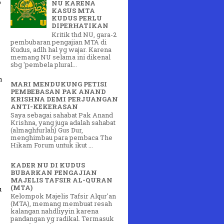
p
NU KARENA
KASUS MTA
KUDUS PERLU
DIPERHATIKAN
Kritik thd NU, gara-2
pembubaran pengajian MTA di
Kudus, adlh hal yg wajar. Karena
memang NU selama ini dikenal
sbg 'pembela plural...
n
MARI MENDUKUNG PETISI
PEMBEBASAN PAK ANAND
KRISHNA DEMI PERJUANGAN
ANTI-KEKERASAN
Saya sebagai sahabat Pak Anand
Krishna, yang juga adalah sahabat
(almaghfurlah) Gus Dur,
menghimbau para pembaca The
Hikam Forum untuk ikut ...
KADER NU DI KUDUS
BUBARKAN PENGAJIAN
MAJELIS TAFSIR AL-QURAN
(MTA)
u
Kelompok Majelis Tafsir Alqur'an
(MTA), memang membuat resah
kalangan nahdliyyin karena
pandangan yg radikal. Termasuk