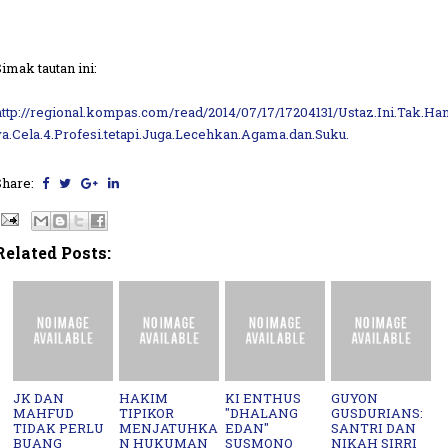
Simak tautan ini:
http://regional.kompas.com/read/2014/07/17/17204131/Ustaz.Ini.Tak.Ha
ya.Cela.4.Profesi.tetapi.Juga.Lecehkan.Agama.dan.Suku.
Share:
Related Posts:
JK DAN
HAKIM
KI ENTHUS
GUYON
MAHFUD
TIPIKOR
"DHALANG
GUSDURIANS:
TIDAK PERLU
MENJATUHKA
EDAN"
SANTRI DAN
BUANG
N HUKUMAN
SUSMONO
NIKAH SIRRI