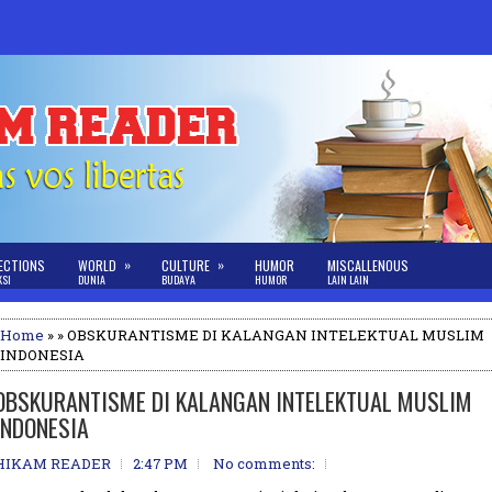
»
»
ECTIONS
WORLD
CULTURE
HUMOR
MISCALLENOUS
KSI
DUNIA
BUDAYA
HUMOR
LAIN LAIN
Home
» » OBSKURANTISME DI KALANGAN INTELEKTUAL MUSLIM
INDONESIA
OBSKURANTISME DI KALANGAN INTELEKTUAL MUSLIM
INDONESIA
HIKAM READER
2:47 PM
No comments: