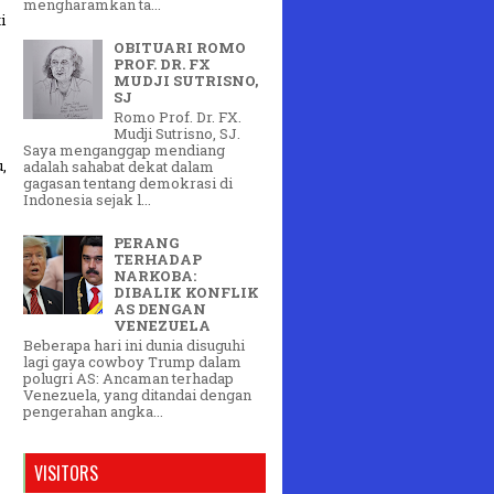
mengharamkan ta...
i
OBITUARI ROMO
PROF. DR. FX
MUDJI SUTRISNO,
SJ
Romo Prof. Dr. FX.
Mudji Sutrisno, SJ.
Saya menganggap mendiang
,
adalah sahabat dekat dalam
gagasan tentang demokrasi di
Indonesia sejak l...
PERANG
TERHADAP
NARKOBA:
DIBALIK KONFLIK
AS DENGAN
VENEZUELA
Beberapa hari ini dunia disuguhi
lagi gaya cowboy Trump dalam
polugri AS: Ancaman terhadap
Venezuela, yang ditandai dengan
pengerahan angka...
VISITORS