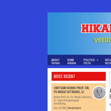
»
ABOUT
HOME
POLITICS
REFL
TENTANG
BERANDA
POLITIK
REFLE
MOST RECENT
OBITUARI ROMO PROF. DR.
FX MUDJI SUTRISNO, SJ
Romo Prof. Dr. FX. Mudji Sutrisno,
SJ. Saya menganggap
mendiang...
Dec 29 2025 |
Read more