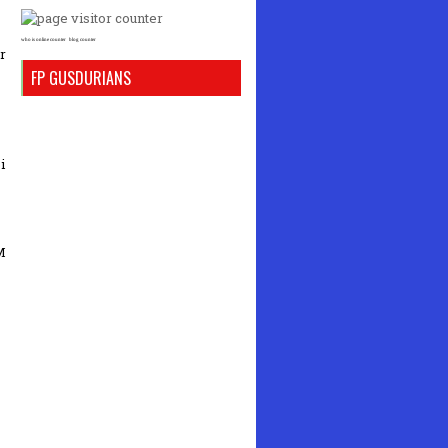
who is online counter
blog counter
r
FP GUSDURIANS
i
M