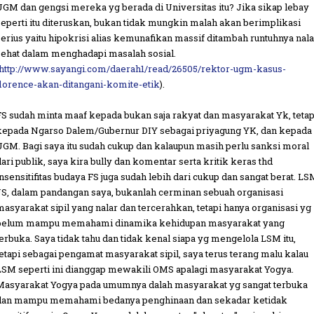
UGM dan gengsi mereka yg berada di Universitas itu? Jika sikap lebay
seperti itu diteruskan, bukan tidak mungkin malah akan berimplikasi
serius yaitu hipokrisi alias kemunafikan massif ditambah runtuhnya nala
sehat dalam menghadapi masalah sosial.
http://www.sayangi.com/daerah1/read/26505/rektor-ugm-kasus-
florence-akan-ditangani-komite-etik
).
FS sudah minta maaf kepada bukan saja rakyat dan masyarakat Yk, tetap
kepada Ngarso Dalem/Gubernur DIY sebagai priyagung YK, dan kepada
UGM. Bagi saya itu sudah cukup dan kalaupun masih perlu sanksi moral
dari publik, saya kira bully dan komentar serta kritik keras thd
insensitifitas budaya FS juga sudah lebih dari cukup dan sangat berat. LS
JS, dalam pandangan saya, bukanlah cerminan sebuah organisasi
masyarakat sipil yang nalar dan tercerahkan, tetapi hanya organisasi yg
belum mampu memahami dinamika kehidupan masyarakat yang
terbuka. Saya tidak tahu dan tidak kenal siapa yg mengelola LSM itu,
tetapi sebagai pengamat masyarakat sipil, saya terus terang malu kalau
LSM seperti ini dianggap mewakili OMS apalagi masyarakat Yogya.
Masyarakat Yogya pada umumnya dalah masyarakat yg sangat terbuka
dan mampu memahami bedanya penghinaan dan sekadar ketidak