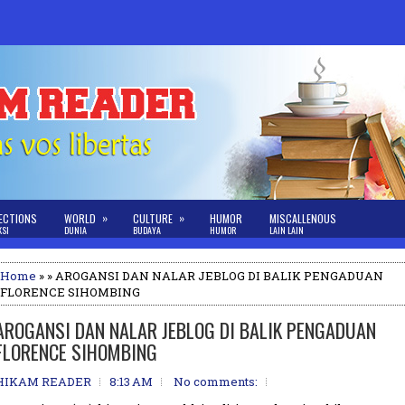
»
»
ECTIONS
WORLD
CULTURE
HUMOR
MISCALLENOUS
KSI
DUNIA
BUDAYA
HUMOR
LAIN LAIN
Home
» » AROGANSI DAN NALAR JEBLOG DI BALIK PENGADUAN
FLORENCE SIHOMBING
AROGANSI DAN NALAR JEBLOG DI BALIK PENGADUAN
FLORENCE SIHOMBING
HIKAM READER
8:13 AM
No comments: