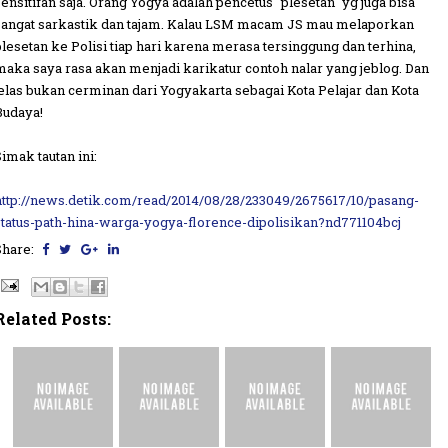
sensitifan saja. Orang Yogya adalah pencetus "plesetan" yg juga bisa
sangat sarkastik dan tajam. Kalau LSM macam JS mau melaporkan
plesetan ke Polisi tiap hari karena merasa tersinggung dan terhina,
maka saya rasa akan menjadi karikatur contoh nalar yang jeblog. Dan
jelas bukan cerminan dari Yogyakarta sebagai Kota Pelajar dan Kota
Budaya!
Simak tautan ini:
http://news.detik.com/read/2014/08/28/233049/2675617/10/pasang-
status-path-hina-warga-yogya-florence-dipolisikan?nd771104bcj
Share:
Related Posts: