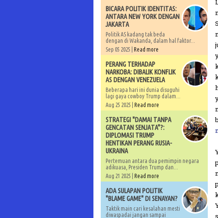
BICARA POLITIK IDENTITAS:
ANTARA NEW YORK DENGAN
JAKARTA
Politik AS kadang tak beda
dengan di Wakanda, dalam hal faktor...
Sep 05 2025 |
Read more
PERANG TERHADAP
NARKOBA: DIBALIK KONFLIK
AS DENGAN VENEZUELA
Beberapa hari ini dunia disuguhi
lagi gaya cowboy Trump dalam...
Aug 25 2025 |
Read more
b
STRATEGI "DAMAI TANPA
GENCATAN SENJATA"?:
DIPLOMASI TRUMP
HENTIKAN PERANG RUSIA-
UKRAINA
Pertemuan antara dua pemimpin negara
adikuasa, Presiden Trump dan...
Aug 21 2025 |
Read more
ADA SULAPAN POLITIK
"BLAME GAME" DI SENAYAN?
Taktik main cari kesalahan mesti
diwaspadai jangan sampai