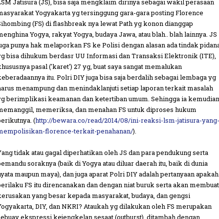
LSM Jatisura (JS), bisa saja mengklaim dirinya sebagai wakil perasaan
masyarakat Yogyakarta yg tersinggung gara-gara posting Florence
Sihombing (FS) di flashbreak nya lewat Path yg konon dian
ggap
menghina Yogya, rakyat Yogya, budaya Jawa, atau blah.. blah lainnya. JS
juga punya hak melaporkan FS ke Polisi dengan alasan ada tindak pidan
yg bisa dihukum berdasr UU Informasi dan Transaksi Elektronik (ITE),
khususnya pasal ('karet') 27 yg, buat saya sangat memalukan
keberadaannya itu. Polri DIY juga bisa saja berdalih sebagai lembaga yg
harus menampung dan menindaklanjuti setiap laporan terkait masalah
yg berimplikasi keamanan dan ketertiban umum. Sehingga ia kemudia
memanggil, memeriksa, dan menahan FS untuk diproses hukum
erikutnya. (
http://bewara.co/read/2014/08/ini-reaksi-lsm-jatisura-yang
mempolisikan-florence-terkait-penahanan/
).
Yang tidak atau gagal diperhatikan oleh JS dan para pendukung serta
pemandu soraknya (baik di Yogya atau diluar daerah itu, baik di dunia
nyata maupun maya), dan juga aparat Polri DIY adalah pertanyaan apakah
perilaku FS itu direncanakan dan dengan niat buruk serta akan membuat
kerusakan yang besar kepada masyarakat, budaya, dan gengsi
Yogyakarta, DIY, dan NKRI? Ataukah yg dilakukan oleh FS merupakan
sebuay ekspressi kejengkelan sesaat (outburst), ditambah dengan