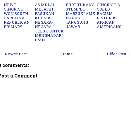
NEWT
AS MULAI
BURT TUKANG
GINGRICH'S
GINGRICH
MELATIH
STEMPEL,
CODED
WON SOUTH
PASUKAN
MARZUKI ALIE
RACISM
CAROLINA
KHUSUS
HARUS
DISTURBS
REPUBLICAN
NEGARA-
TANGGUNG
AFRICAN
PRIMARY
NEGARA
JAWAB
AMERICANS
TELUK UNTUK
MENGHADAPI
IRAN
← Newer Post
Home
Older Post →
0 comments:
Post a Comment