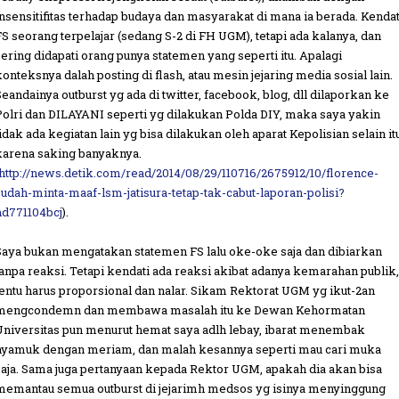
insensitifitas terhadap budaya dan masyarakat di mana ia berada. Kendat
FS seorang terpelajar (sedang S-2 di FH UGM), tetapi ada kalanya, dan
sering didapati orang punya statemen yang seperti itu. Apalagi
konteksnya dalah posting di flash, atau mesin jejaring media sosial lain.
Seandainya outburst yg ada di twitter, facebook, blog, dll dilaporkan ke
Polri dan DILAYANI seperti yg dilakukan Polda DIY, maka saya yakin
tidak ada kegiatan lain yg bisa dilakukan oleh aparat Kepolisian selain itu
karena saking banyaknya.
http://news.detik.com/read/2014/08/29/110716/2675912/10/florence-
sudah-minta-maaf-lsm-jatisura-tetap-tak-cabut-laporan-polisi?
nd771104bcj
).
Saya bukan mengatakan statemen FS lalu oke-oke saja dan dibiarkan
tanpa reaksi. Tetapi kendati ada reaksi akibat adanya kemarahan publik,
tentu harus proporsional dan nalar. Sikam Rektorat UGM yg ikut-2an
mengcondemn dan membawa masalah itu ke Dewan Kehormatan
Universitas pun menurut hemat saya adlh lebay, ibarat menembak
nyamuk dengan meriam, dan malah kesannya seperti mau cari muka
saja. Sama juga pertanyaan kepada Rektor UGM, apakah dia akan bisa
memantau semua outburst di jejarimh medsos yg isinya menyinggung