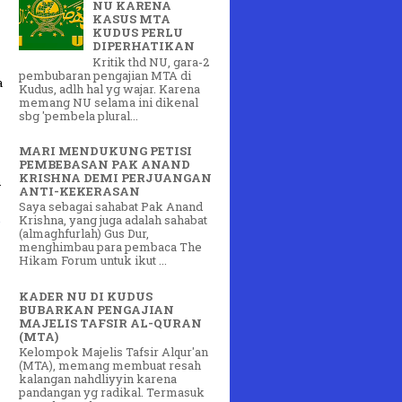
NU KARENA
KASUS MTA
KUDUS PERLU
DIPERHATIKAN
Kritik thd NU, gara-2
pembubaran pengajian MTA di
a
Kudus, adlh hal yg wajar. Karena
memang NU selama ini dikenal
sbg 'pembela plural...
MARI MENDUKUNG PETISI
PEMBEBASAN PAK ANAND
KRISHNA DEMI PERJUANGAN
n
ANTI-KEKERASAN
Saya sebagai sahabat Pak Anand
Krishna, yang juga adalah sahabat
-
(almaghfurlah) Gus Dur,
menghimbau para pembaca The
Hikam Forum untuk ikut ...
KADER NU DI KUDUS
BUBARKAN PENGAJIAN
MAJELIS TAFSIR AL-QURAN
(MTA)
Kelompok Majelis Tafsir Alqur'an
(MTA), memang membuat resah
kalangan nahdliyyin karena
pandangan yg radikal. Termasuk