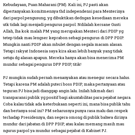
Kebudayaan, Puan Maharani (PM). Kali ini, PJ pasti akan
dipertanyakan komitmennya thd independensi para Menterinya
dari parpol pengusung, yg dibuktikan dedngan kesediaan mereka
utk tidak lagi menjadi pengurus parpol. Ndilalah kersane Gusti
Allah, lha kok malah PM yang merupakan Menteri dari PDIP yg
tetep tidak mau lengser keprabon sebagi pengurus di DPP PDIP.
Mungkin nanti PDIP akan mbulet dengan segala macam alasan.
Tetapi rakyat Indonesia saya kira akan lebih banyak yang tidak
setuju dg alasan apapun. Mereka hanya akan bisa menerima PM
mundur sebagai pengurus DPP PDIP, titik!
PJ mungkin sudah pernah menanyakan atau menegur secara halus.
Tetapi karena PM adalah puteri boss PDIP, maka pertanyaan atau
teguran PJ bisa jadi dianggap angin lalu. Inilah hikmah dari
transparansi publik yg positif bagi akuntabilitas para pejabat negara.
Coba kalau tidak ada keterbukaan seperti ini, mana bisa publik tahu
dan bertanya soal ini? PM seharusnya punya rasa malu dan respek
terhadap Presidennya, dan segera omong di publik bahwa dirinya
mundur dari jabatan di DPP PDIP, atau kalau memang masih mau
ngurus parpol ya mundur sebagai pejabat di Kabinet PJ.