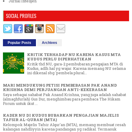
Jurnal Intelijen
SOCIAL PROFILES
Popular Posts
Archives
KRITIK TERHADAP NU KARENA KASUS MTA
KUDUS PERLU DIPERHATIKAN
Kritik thd NU, gara-2 pembubaran pengajian MTA di
Kudus, adlh hal yg wajar. Karena memang NU selama
ini dikenal sbg 'pembela plural...
MARI MENDUKUNG PETISI PEMBEBASAN PAK ANAND
KRISHNA DEMI PERJUANGAN ANTI-KEKERASAN
Saya sebagai sahabat Pak Anand Krishna, yang juga adalah sahabat
(almaghfurlah) Gus Dur, menghimbau para pembaca The Hikam
Forum untuk ikut ...
KADER NU DI KUDUS BUBARKAN PENGAJIAN MAJELIS
TAFSIR AL-QURAN (MTA)
Kelompok Majelis Tafsir Alqur'an (MTA), memang membuat resah
kalangan nahdliyyin karena pandangan yg radikal. Termasuk