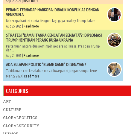
Sep 05 2025 |
Read more
PERANG TERHADAP NARKOBA: DIBALIK KONFLIK AS DENGAN
VENEZUELA
Beberapa hari ini dunia disuguhi lagi gaya cowboy Trump dalam...
Aug 25 2025 |
Read more
STRATEGI "DAMAI TANPA GENCATAN SENJATA"?: DIPLOMASI
TRUMP HENTIKAN PERANG RUSIA-UKRAINA
Pertemuan antara dua pemimpin negara adikuasa, Presiden Trump
dan...
Aug 21 2025 |
Read more
ADA SULAPAN POLITIK "BLAME GAME" DI SENAYAN?
Taktik main cari kesalahan mesti diwaspadai jangan sampai terus...
Mar 22 2023 |
Read more
CATEGORIES
ART
CULTURE
GLOBALPOLITICS
GLOBALSECURITY
HUMOR