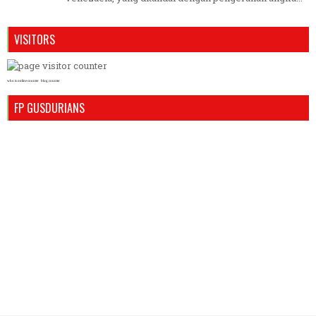
VISITORS
who is online counter
blog counter
FP GUSDURIANS