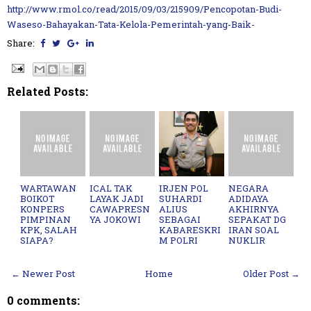
http://www.rmol.co/read/2015/09/03/215909/Pencopotan-Budi-
Waseso-Bahayakan-Tata-Kelola-Pemerintah-yang-Baik-
Share:
Related Posts:
WARTAWAN
ICAL TAK
IRJEN POL
NEGARA
BOIKOT
LAYAK JADI
SUHARDI
ADIDAYA
KONPERS
CAWAPRESN
ALIUS
AKHIRNYA
PIMPINAN
YA JOKOWI
SEBAGAI
SEPAKAT DG
KPK, SALAH
KABARESKRI
IRAN SOAL
SIAPA?
M POLRI
NUKLIR
← Newer Post
Home
Older Post →
0 comments: