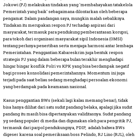
Jokowi (PJ) melakukan tindakan yang 'membahayakan tatakelola
Pemerintah yang baik' sebagaimana dilontarkan oleh beberapa
pengamat. Dalam pandangan saya, mungkin malah sebaliknya.
Tindakan itu merupakan respon PJ terhadap aspirasi dari
masyarakat, termasuk para pendukung pemberantasan korupsi,
para tokoh dari organisasi masyarakat sipil Indonesia (OMSI)
tentang perlunya penertiban serta menjaga harmoni antar lembaga
Pemerintahan. Penggantian Kabareskrim juga bentuk respon
strategis PJ yang dalam beberapa bulan terakhir menghadapi
hingar bingar konflik Polri vs KPK yang bisa berdampak negatif
bagi proses konsolidasi pemerintahannya. Momentum ini juga
terjadi pada saat beliau sedang menghadapi persoalan ekonomi
yang berdampak pada keamanan nasional.
Kasus penggantian BWs (sekali lagi kalau memang benar), tidak
bisa hanya dilihat dari satu sudut pandang belaka, apalagi jika sudut
pandang itu masih bisa dipertanyakan validitasnya. Sudut pandang
yg sedang populer di media dan digunakan oleh para pengritik PJ,
termasuk dari parpol pendukungnya, PDIP, adalah bahwa BWs
digeser karena soal pemeriksaan boss Pelindo, RJ Lino (RJL), oleh