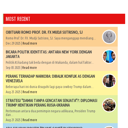
MOST RECENT
OBITUARI ROMO PROF. DR. FX MUDJI SUTRISNO, SJ
Romo Prof. Dr. FX. Mudji Sutrisno, SJ. Saya menganggap mendiang...
Dec 29 2025 |
Read more
BICARA POLITIK IDENTITAS: ANTARA NEW YORK DENGAN
JAKARTA
Politik AS kadang tak beda dengan di Wakanda, dalam hal faktor...
Sep 05 2025 |
Read more
PERANG TERHADAP NARKOBA: DIBALIK KONFLIK AS DENGAN
VENEZUELA
Beberapa hari ini dunia disuguhi lagi gaya cowboy Trump dalam...
Aug 25 2025 |
Read more
STRATEGI "DAMAI TANPA GENCATAN SENJATA"?: DIPLOMASI
TRUMP HENTIKAN PERANG RUSIA-UKRAINA
Pertemuan antara dua pemimpin negara adikuasa, Presiden Trump
dan...
Aug 21 2025 |
Read more