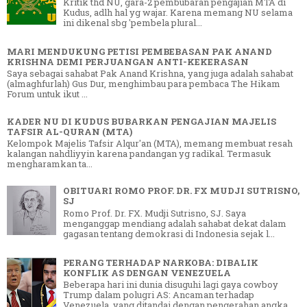
Kritik thd NU, gara-2 pembubaran pengajian MTA di
Kudus, adlh hal yg wajar. Karena memang NU selama
ini dikenal sbg 'pembela plural...
MARI MENDUKUNG PETISI PEMBEBASAN PAK ANAND
KRISHNA DEMI PERJUANGAN ANTI-KEKERASAN
Saya sebagai sahabat Pak Anand Krishna, yang juga adalah sahabat
(almaghfurlah) Gus Dur, menghimbau para pembaca The Hikam
Forum untuk ikut ...
KADER NU DI KUDUS BUBARKAN PENGAJIAN MAJELIS
TAFSIR AL-QURAN (MTA)
Kelompok Majelis Tafsir Alqur'an (MTA), memang membuat resah
kalangan nahdliyyin karena pandangan yg radikal. Termasuk
mengharamkan ta...
OBITUARI ROMO PROF. DR. FX MUDJI SUTRISNO,
SJ
Romo Prof. Dr. FX. Mudji Sutrisno, SJ. Saya
menganggap mendiang adalah sahabat dekat dalam
gagasan tentang demokrasi di Indonesia sejak l...
PERANG TERHADAP NARKOBA: DIBALIK
KONFLIK AS DENGAN VENEZUELA
Beberapa hari ini dunia disuguhi lagi gaya cowboy
Trump dalam polugri AS: Ancaman terhadap
Venezuela, yang ditandai dengan pengerahan angka...