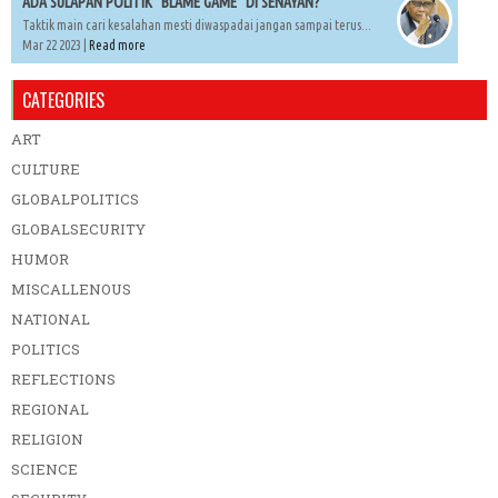
ADA SULAPAN POLITIK "BLAME GAME" DI SENAYAN?
Taktik main cari kesalahan mesti diwaspadai jangan sampai terus...
Mar 22 2023 |
Read more
CATEGORIES
ART
CULTURE
GLOBALPOLITICS
GLOBALSECURITY
HUMOR
MISCALLENOUS
NATIONAL
POLITICS
REFLECTIONS
REGIONAL
RELIGION
SCIENCE