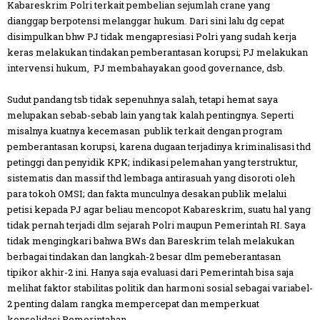
Kabareskrim Polri terkait pembelian sejumlah crane yang
dianggap berpotensi melanggar hukum. Dari sini lalu dg cepat
disimpulkan bhw PJ tidak mengapresiasi Polri yang sudah kerja
keras melakukan tindakan pemberantasan korupsi; PJ melakukan
intervensi hukum, PJ membahayakan good governance, dsb.
Sudut pandang tsb tidak sepenuhnya salah, tetapi hemat saya
melupakan sebab-sebab lain yang tak kalah pentingnya. Seperti
misalnya kuatnya kecemasan publik terkait dengan program
pemberantasan korupsi, karena dugaan terjadinya kriminalisasi thd
petinggi dan penyidik KPK; indikasi pelemahan yang terstruktur,
sistematis dan massif thd lembaga antirasuah yang disoroti oleh
para tokoh OMSI; dan fakta munculnya desakan publik melalui
petisi kepada PJ agar beliau mencopot Kabareskrim, suatu hal yang
tidak pernah terjadi dlm sejarah Polri maupun Pemerintah RI. Saya
tidak mengingkari bahwa BWs dan Bareskrim telah melakukan
berbagai tindakan dan langkah-2 besar dlm pemeberantasan
tipikor akhir-2 ini. Hanya saja evaluasi dari Pemerintah bisa saja
melihat faktor stabilitas politik dan harmoni sosial sebagai variabel-
2 penting dalam rangka mempercepat dan memperkuat
konsolidasi Pemerintahan.