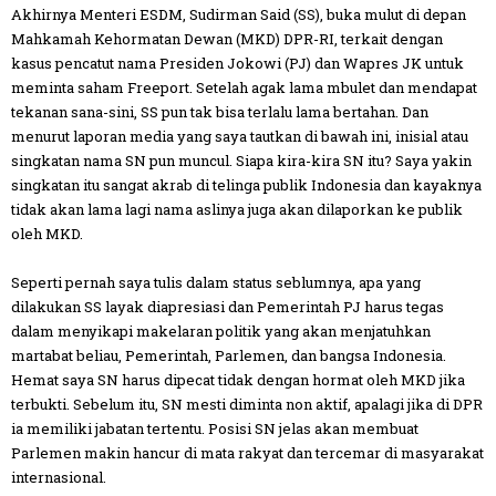
Akhirnya Menteri ESDM, Sudirman Said (SS), buka mulut di depan
Mahkamah Kehormatan Dewan (MKD) DPR-RI, terkait dengan
kasus pencatut nama Presiden Jokowi (PJ) dan Wapres JK untuk
meminta saham Freeport. Setelah agak lama mbulet dan mendapat
tekanan sana-sini, SS pun tak bisa terlalu lama bertahan. Dan
menurut laporan media yang saya tautkan di bawah ini, inisial atau
singkatan nama SN pun muncul. Siapa kira-kira SN itu? Saya yakin
singkatan itu sangat akrab di telinga publik Indonesia dan kayaknya
tidak akan lama lagi nama aslinya juga akan dilaporkan ke publik
oleh MKD.
Seperti pernah saya tulis dalam status seblumnya, apa yang
dilakukan SS layak diapresiasi dan Pemerintah PJ harus tegas
dalam menyikapi makelaran politik yang akan menjatuhkan
martabat beliau, Pemerintah, Parlemen, dan bangsa Indonesia.
Hemat saya SN harus dipecat tidak dengan hormat oleh MKD jika
terbukti. Sebelum itu, SN mesti diminta non aktif, apalagi jika di DPR
ia memiliki jabatan tertentu. Posisi SN jelas akan membuat
Parlemen makin hancur di mata rakyat dan tercemar di masyarakat
internasional.