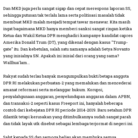
Dan MKD juga perlu sangat sigap dan cepat merespons laporan SS,
sehingga putusan tak terlalu lama serta politisasi masalah tidak
membuat MKD malah menjadi tempat tawar menawar. Kita masih
ingat bagaimana MKD hanya memberi sanksi sangat ringan ketika
Ketua dan Wakil Ketua DPR menghadiri kampanye kandidat capres
Amerika Donald Trum (DT), yang dikenal dengan kasus "Trump-
gate" itu. Dan kebetulan, salah satu namanya adalah Setya Novanto
yang inisialnya SN. Apakah ini inisial dari orang yang sama?
Wallhua'lam...
Rakyat sudah terlau banyak mengumpulkan bukti betapa anggota
DPR RI melakukan perbuatan-2 yang memalukan dan mencederai
amanat reformasi serta melanggar hukum. Korupsi,
penyalahgunaan anggaran, penyelundupan anggaran dalam APBN,
dan transaksi-2 seperti kasus Freeport ini, hanyalah beberapa
contoh dari kebejatan DPR RI periode 2014-2019. Baru setahun DPR
dilantik tetapi kerusakan yang ditimbulkannya sudah sangat parah
dan tidak layak utk disebut sebagai lembaga terjormat di negeri ini.
Salut kepada SS dan semoga beliau akan membuka semua