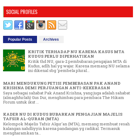
SOCIAL PROFILES
Popular Posts
Archives
KRITIK TERHADAP NU KARENA KASUS MTA
KUDUS PERLU DIPERHATIKAN
Kritik thd NU, gara-2 pembubaran pengajian MTA di
Kudus, adlh hal yg wajar. Karena memang NU selama
ini dikenal sbg 'pembela plural...
MARI MENDUKUNG PETISI PEMBEBASAN PAK ANAND
KRISHNA DEMI PERJUANGAN ANTI-KEKERASAN
Saya sebagai sahabat Pak Anand Krishna, yang juga adalah sahabat
(almaghfurlah) Gus Dur, menghimbau para pembaca The Hikam
Forum untuk ikut ...
KADER NU DI KUDUS BUBARKAN PENGAJIAN MAJELIS
TAFSIR AL-QURAN (MTA)
Kelompok Majelis Tafsir Alqur'an (MTA), memang membuat resah
kalangan nahdliyyin karena pandangan yg radikal. Termasuk
mengharamkan ta...