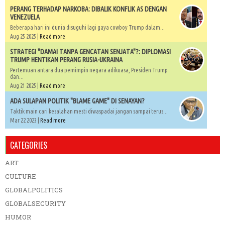
PERANG TERHADAP NARKOBA: DIBALIK KONFLIK AS DENGAN
VENEZUELA
Beberapa hari ini dunia disuguhi lagi gaya cowboy Trump dalam...
Aug 25 2025 |
Read more
STRATEGI "DAMAI TANPA GENCATAN SENJATA"?: DIPLOMASI
TRUMP HENTIKAN PERANG RUSIA-UKRAINA
Pertemuan antara dua pemimpin negara adikuasa, Presiden Trump
dan...
Aug 21 2025 |
Read more
ADA SULAPAN POLITIK "BLAME GAME" DI SENAYAN?
Taktik main cari kesalahan mesti diwaspadai jangan sampai terus...
Mar 22 2023 |
Read more
CATEGORIES
ART
CULTURE
GLOBALPOLITICS
GLOBALSECURITY
HUMOR