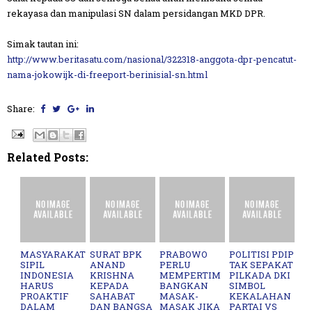
rekayasa dan manipulasi SN dalam persidangan MKD DPR.
Simak tautan ini:
http://www.beritasatu.com/nasional/322318-anggota-dpr-pencatut-
nama-jokowijk-di-freeport-berinisial-sn.html
Share:
Related Posts:
MASYARAKAT
SURAT BPK
PRABOWO
POLITISI PDIP
SIPIL
ANAND
PERLU
TAK SEPAKAT
INDONESIA
KRISHNA
MEMPERTIM
PILKADA DKI
HARUS
KEPADA
BANGKAN
SIMBOL
PROAKTIF
SAHABAT
MASAK-
KEKALAHAN
DALAM
DAN BANGSA
MASAK JIKA
PARTAI VS